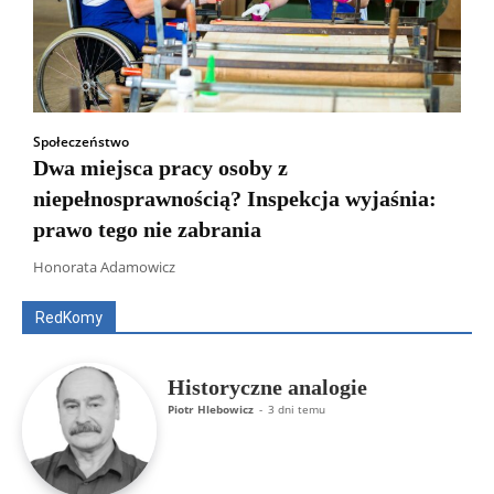
Społeczeństwo
Dwa miejsca pracy osoby z
niepełnosprawnością? Inspekcja wyjaśnia:
prawo tego nie zabrania
Wszyscy
Aleksander Borowik
Antoni Radczenko
Artur Płokszto
Grzegorz Górny
Honorata Adamowicz
ks. Jarosław Wąsowicz SDB
Piotr Hlebowicz
Rajmund Klonowski
Robert Mickiewicz
Tomasz Snarski
RedKomy
Więcej
Historyczne analogie
Piotr Hlebowicz
-
3 dni temu