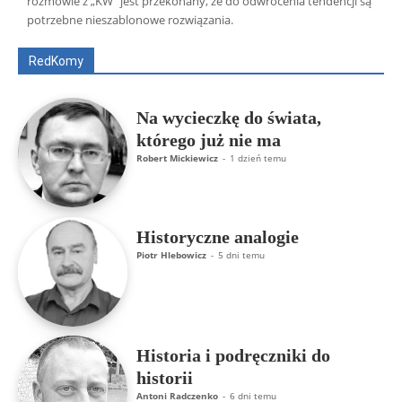
rozmowie z „KW” jest przekonany, że do odwrócenia tendencji są
Artur Płokszto
Grzegorz Górny
potrzebne nieszablonowe rozwiązania.
ks. Jarosław Wąsowicz SDB
Piotr Hlebowicz
Rajmund Klonowski
Robert Mickiewicz
Tomasz Snarski
RedKomy
Więcej
Na wycieczkę do świata,
którego już nie ma
Robert Mickiewicz
-
1 dzień temu
Historyczne analogie
Piotr Hlebowicz
-
5 dni temu
Historia i podręczniki do
historii
Antoni Radczenko
-
6 dni temu