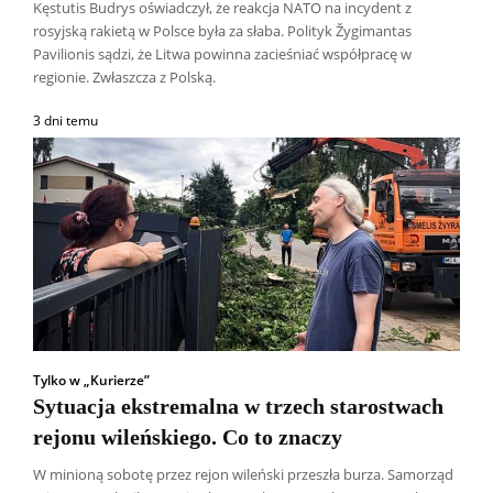
Kęstutis Budrys oświadczył, że reakcja NATO na incydent z
rosyjską rakietą w Polsce była za słaba. Polityk Žygimantas
Pavilionis sądzi, że Litwa powinna zacieśniać współpracę w
regionie. Zwłaszcza z Polską.
3 dni temu
Tylko w „Kurierze”
Sytuacja ekstremalna w trzech starostwach
rejonu wileńskiego. Co to znaczy
W minioną sobotę przez rejon wileński przeszła burza. Samorząd