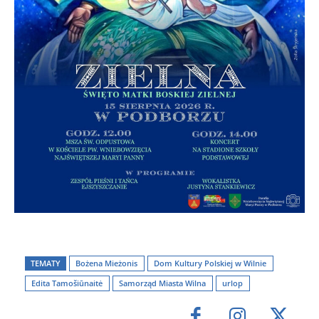
TEMATY
Bożena Mieżonis
Dom Kultury Polskiej w Wilnie
Edita Tamošiūnaitė
Samorząd Miasta Wilna
urlop