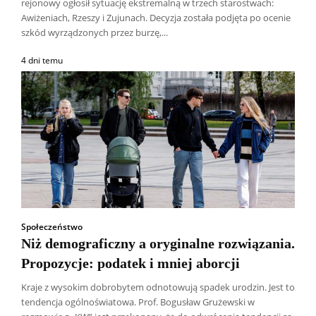
rejonowy ogłosił sytuację ekstremalną w trzech starostwach:
Awiżeniach, Rzeszy i Zujunach. Decyzja została podjęta po ocenie
szkód wyrządzonych przez burzę,...
4 dni temu
Społeczeństwo
Niż demograficzny a oryginalne rozwiązania.
Propozycje: podatek i mniej aborcji
Kraje z wysokim dobrobytem odnotowują spadek urodzin. Jest to
tendencja ogólnoświatowa. Prof. Bogusław Grużewski w
Wszyscy
Aleksander Borowik
Antoni Radczenko