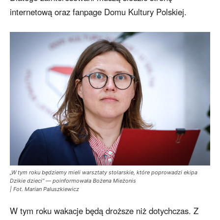
internetową oraz fanpage Domu Kultury Polskiej.
„W tym roku będziemy mieli warsztaty stolarskie, które poprowadzi ekipa
Dzikie dzieci” — poinformowała Bożena Mieżonis
| Fot. Marian Paluszkiewicz
W tym roku wakacje będą droższe niż dotychczas. Z