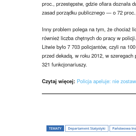
proc., przestępstw, gdzie ofiara doznała
zasad porządku publicznego — o 72 proc.,
Inny problem polega na tym, że chociaż l
również liczba chętnych do pracy w policj
Litwie było 7 703 policjantów, czyli na 1
przed dekadą, w roku 2012, w szeregach p
321 funkcjonariuszy.
Czytaj więcej:
Policja apeluje: nie zosta
TEMATY
Departament Statystyki
Państwowa Ins