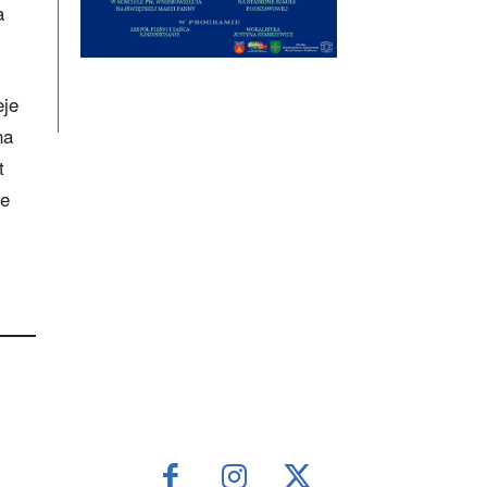
a
eje
na
t
je