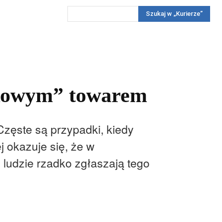
Szukaj w „Kurierze”
Wywiady
Reportaż
Konkursy
Więcej
REKLAMA
PRENUMERATA
KONKURSY
KONTAKTY
rkowym” towarem
 Częste są przypadki, kiedy
j okazuje się, że w
e ludzie rzadko zgłaszają tego