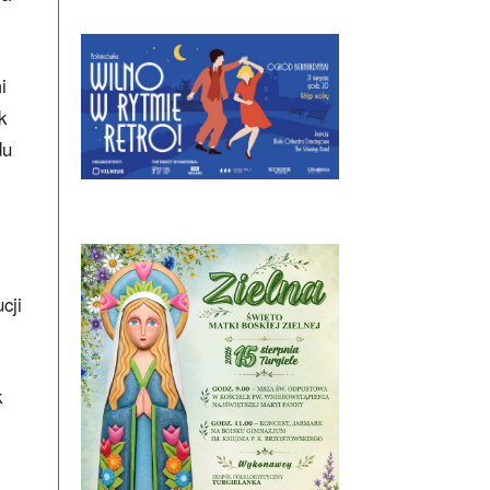
i
k
du
cji
k