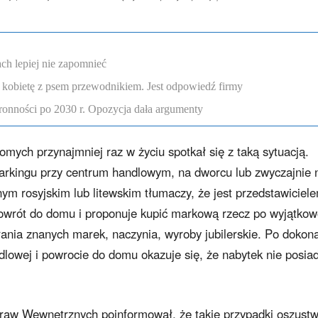
ch lepiej nie zapomnieć
 kobietę z psem przewodnikiem. Jest odpowiedź firmy
onności po 2030 r. Opozycja dała argumenty
mych przynajmniej raz w życiu spotkał się z taką sytuacją.
parkingu przy centrum handlowym, na dworcu lub zwyczajnie 
ym rosyjskim lub litewskim tłumaczy, że jest przedstawiciel
powrót do domu i proponuje kupić markową rzecz po wyjątko
brania znanych marek, naczynia, wyroby jubilerskie. Po dokon
ndlowej i powrocie do domu okazuje się, że nabytek nie posia
Spraw Wewnętrznych poinformował, że takie przypadki oszust