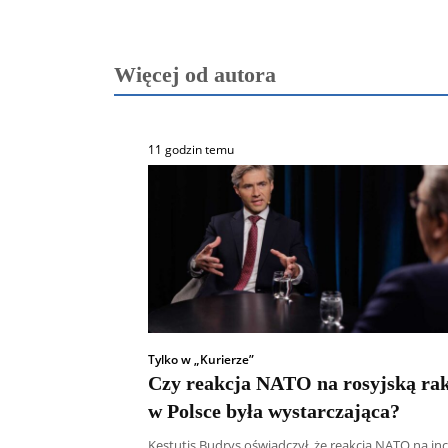
Więcej od autora
11 godzin temu
Tylko w „Kurierze”
Czy reakcja NATO na rosyjską rak
w Polsce była wystarczająca?
Kęstutis Budrys oświadczył, że reakcja NATO na in