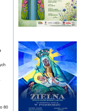
a
ych
a
 o 80