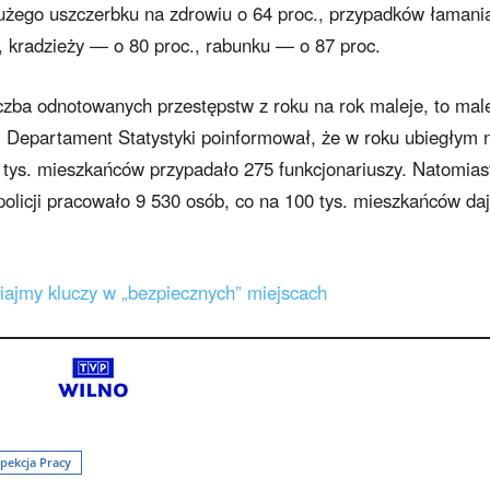
 dużego uszczerbku na zdrowiu o 64 proc., przypadków łamani
 kradzieży — o 80 proc., rabunku — o 87 proc.
iczba odnotowanych przestępstw z roku na rok maleje, to mal
i. Departament Statystyki poinformował, że w roku ubiegłym 
00 tys. mieszkańców przypadało 275 funkcjonariuszy. Natomias
olicji pracowało 9 530 osób, co na 100 tys. mieszkańców da
wiajmy kluczy w „bezpiecznych” miejscach
pekcja Pracy