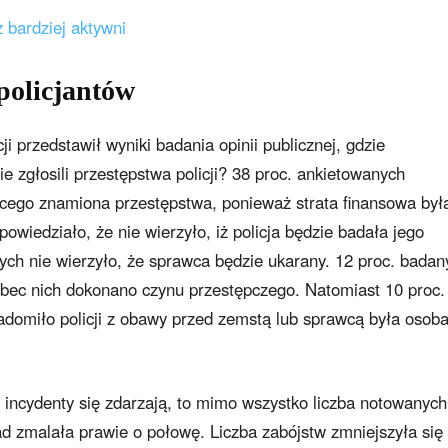
 bardziej aktywni
policjantów
i przedstawił wyniki badania opinii publicznej, gdzie
 zgłosili przestępstwa policji? 38 proc. ankietowanych
ącego znamiona przestępstwa, ponieważ strata finansowa był
owiedziało, że nie wierzyło, iż policja będzie badała jego
ych nie wierzyło, że sprawca będzie ukarany. 12 proc. badan
wobec nich dokonano czynu przestępczego. Natomiast 10 proc.
domiło policji z obawy przed zemstą lub sprawcą była osob
e incydenty się zdarzają, to mimo wszystko liczba notowanych
d zmalała prawie o połowę. Liczba zabójstw zmniejszyła się