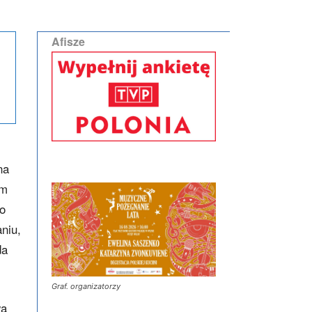
Afisze
na
em
wo
aniu,
da
Graf. organizatorzy
wa