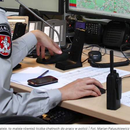
je, to maleje również liczba chętnych do pracy w policji | Fot. Marian Paluszkiewicz