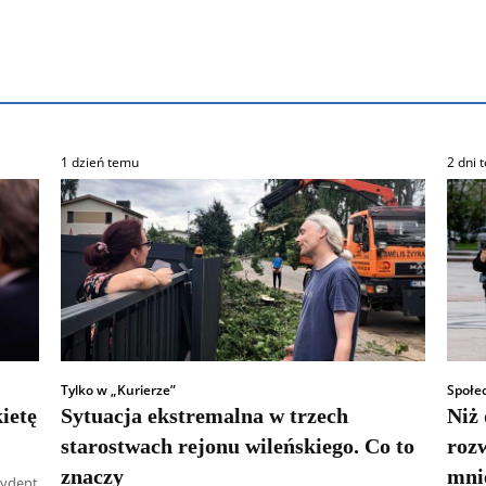
1 dzień temu
2 dni 
Tylko w „Kurierze”
Społe
ietę
Sytuacja ekstremalna w trzech
Niż
starostwach rejonu wileńskiego. Co to
rozw
znaczy
mnie
cydent