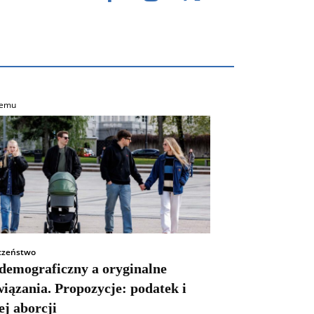
temu
czeństwo
 demograficzny a oryginalne
iązania. Propozycje: podatek i
j aborcji