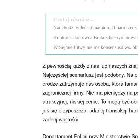
Czytaj również...
Nadchodzi wileński maraton. O paru rzecza
Kontroler: kierowca Bolta zdyskryminował
W Sejmie Litwy nie ma konsensusu ws. obr
Z pewnością każdy z nas lub naszych znajo
Najczęściej scenariusz jest podobny. Na 
drodze zatrzymuje nas osoba, która łaman
zagranicznej firmy. Nie ma pieniędzy na 
atrakcyjnej, niskiej cenie. To mogą być u
jak się przypuszcza, udanej transakcji ha
żadnej wartości.
Departament Policji przy Ministerstwie 