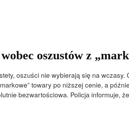
kolnictwo
Samorządy
Kultura
Historia
Komentarze
a wobec oszustów z „ma
stety, oszuści nie wybierają się na wczasy.
markowe” towary po niższej cenie, a późnie
lutnie bezwartościowa. Policja informuje, ż