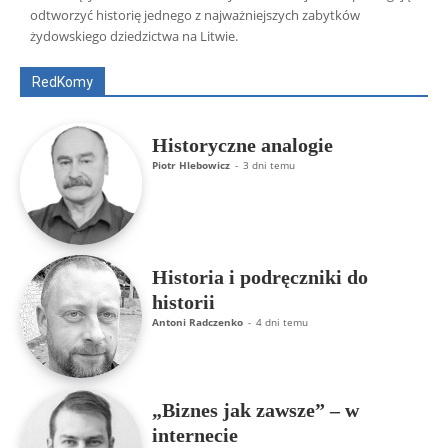
Wszyscy
Aleksander Borowik
Antoni Radczenko
odtworzyć historię jednego z najważniejszych zabytków
Artur Płokszto
Grzegorz Górny
żydowskiego dziedzictwa na Litwie.
ks. Jarosław Wąsowicz SDB
Piotr Hlebowicz
Rajmund Klonowski
Robert Mickiewicz
Tomasz Snarski
RedKomy
Więcej
Historyczne analogie
Piotr Hlebowicz
-
3 dni temu
Historia i podręczniki do
historii
Antoni Radczenko
-
4 dni temu
„Biznes jak zawsze” – w
internecie