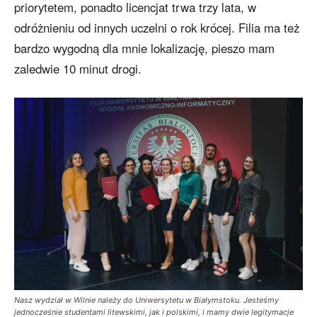
priorytetem, ponadto licencjat trwa trzy lata, w
odróżnieniu od innych uczelni o rok krócej. Filia ma też
bardzo wygodną dla mnie lokalizację, pieszo mam
zaledwie 10 minut drogi.
Nasz wydział w Wilnie należy do Uniwersytetu w Białymstoku. Jesteśmy
jednocześnie studentami litewskimi, jak i polskimi, i mamy dwie legitymacje