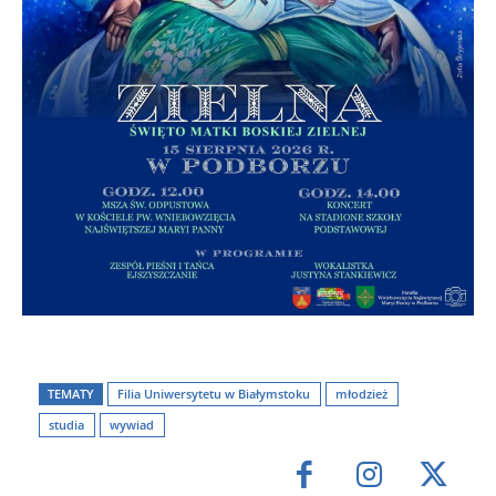
TEMATY
Filia Uniwersytetu w Białymstoku
młodzież
studia
wywiad