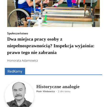
Społeczeństwo
Dwa miejsca pracy osoby z
niepełnosprawnością? Inspekcja wyjaśnia:
prawo tego nie zabrania
Wszyscy
Aleksander Borowik
Antoni Radczenko
Artur Płokszto
Grzegorz Górny
Honorata Adamowicz
ks. Jarosław Wąsowicz SDB
Piotr Hlebowicz
Rajmund Klonowski
Robert Mickiewicz
Tomasz Snarski
RedKomy
Więcej
Historyczne analogie
Piotr Hlebowicz
-
2 dni temu