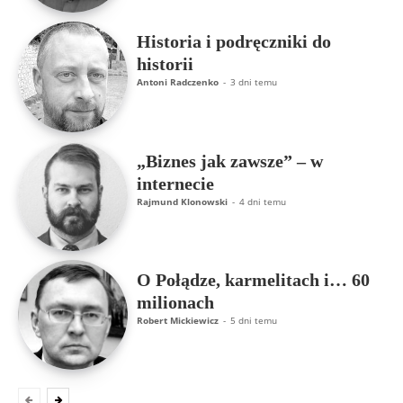
Historia i podręczniki do
historii
Antoni Radczenko
-
3 dni temu
„Biznes jak zawsze” – w
internecie
Rajmund Klonowski
-
4 dni temu
O Połądze, karmelitach i… 60
milionach
Robert Mickiewicz
-
5 dni temu