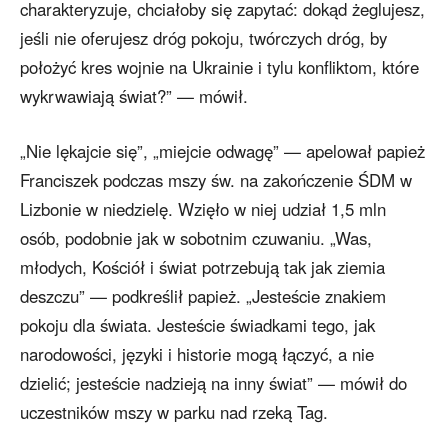
charakteryzuje, chciałoby się zapytać: dokąd żeglujesz,
jeśli nie oferujesz dróg pokoju, twórczych dróg, by
położyć kres wojnie na Ukrainie i tylu konfliktom, które
wykrwawiają świat?” — mówił.
„Nie lękajcie się”, „miejcie odwagę” — apelował papież
Franciszek podczas mszy św. na zakończenie ŚDM w
Lizbonie w niedzielę. Wzięło w niej udział 1,5 mln
osób, podobnie jak w sobotnim czuwaniu. „Was,
młodych, Kościół i świat potrzebują tak jak ziemia
deszczu” — podkreślił papież. „Jesteście znakiem
pokoju dla świata. Jesteście świadkami tego, jak
narodowości, języki i historie mogą łączyć, a nie
dzielić; jesteście nadzieją na inny świat” — mówił do
uczestników mszy w parku nad rzeką Tag.