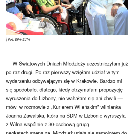
| Fot. EPA-ELTA
— W Światowych Dniach Młodzieży uczestniczyłam już
po raz drugi. Po raz pierwszy wzięłam udział w tym
wydarzeniu odbywającym się w Krakowie. Bardzo mi
się spodobało, dlatego, kiedy otrzymałam propozycję
wyruszenia do Lizbony, nie wahałam się ani chwili —
mówi w rozmowie z „Kurierem Wileńskim” wilnianka
Joanna Zawalska, która na ŚDM w Lizbonie wyruszyła
z Wilna wspólnie z 30-osobową grupą
neokatechumenalną. Młodzież udała się samolotem do