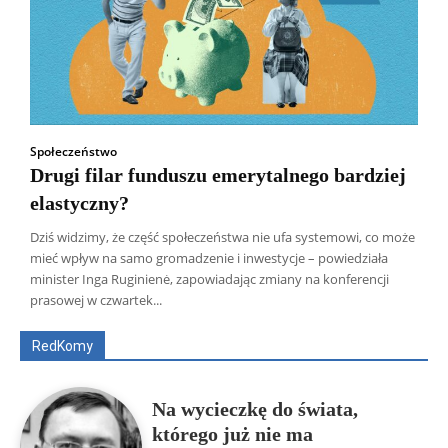
Społeczeństwo
Drugi filar funduszu emerytalnego bardziej
elastyczny?
Dziś widzimy, że część społeczeństwa nie ufa systemowi, co może
mieć wpływ na samo gromadzenie i inwestycje – powiedziała
Wszyscy
Aleksander Borowik
Antoni Radczenko
minister Inga Ruginienė, zapowiadając zmiany na konferencji
Artur Płokszto
Grzegorz Górny
prasowej w czwartek...
ks. Jarosław Wąsowicz SDB
Piotr Hlebowicz
Rajmund Klonowski
Robert Mickiewicz
Tomasz Snarski
RedKomy
Więcej
Na wycieczkę do świata,
którego już nie ma