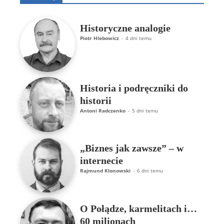
Historyczne analogie
Piotr Hlebowicz
-
4 dni temu
Historia i podręczniki do
historii
Antoni Radczenko
-
5 dni temu
„Biznes jak zawsze” – w
internecie
Rajmund Klonowski
-
6 dni temu
O Połądze, karmelitach i…
60 milionach