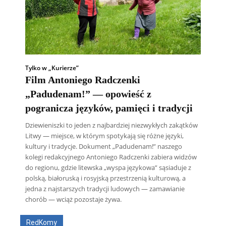
Tylko w „Kurierze”
Film Antoniego Radczenki
„Padudenam!” — opowieść z
pogranicza języków, pamięci i tradycji
Dziewieniszki to jeden z najbardziej niezwykłych zakątków
Litwy — miejsce, w którym spotykają się różne języki,
kultury i tradycje. Dokument „Padudenam!” naszego
kolegi redakcyjnego Antoniego Radczenki zabiera widzów
do regionu, gdzie litewska „wyspa językowa” sąsiaduje z
polską, białoruską i rosyjską przestrzenią kulturową, a
Wszyscy
Aleksander Borowik
Antoni Radczenko
Artur Płokszto
Grzegorz Górny
jedna z najstarszych tradycji ludowych — zamawianie
ks. Jarosław Wąsowicz SDB
Piotr Hlebowicz
chorób — wciąż pozostaje żywa.
Rajmund Klonowski
Robert Mickiewicz
Tomasz Snarski
RedKomy
Więcej