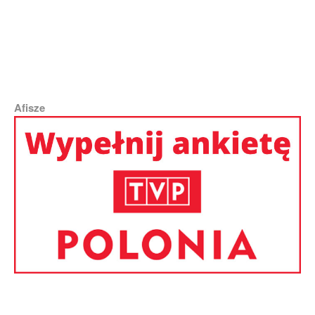
O Dniu Wojska Litewskiego i miejscu armii w dzisiejszym społeczeństwie Litwy
opowiada dr Tomasz Bożerocki | Fot. Marian Paluszkiewicz
Afisze