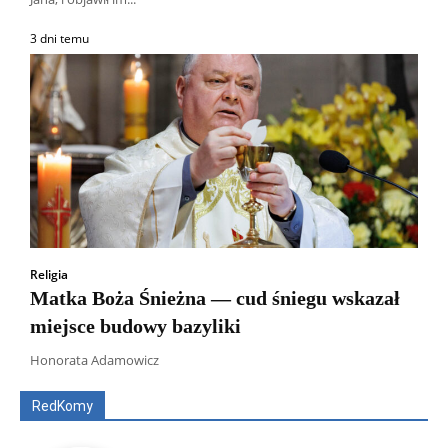
3 dni temu
Religia
Matka Boża Śnieżna — cud śniegu wskazał
miejsce budowy bazyliki
Wszyscy
Aleksander Borowik
Antoni Radczenko
Artur Płokszto
Grzegorz Górny
Honorata Adamowicz
ks. Jarosław Wąsowicz SDB
Piotr Hlebowicz
Rajmund Klonowski
Robert Mickiewicz
Tomasz Snarski
RedKomy
Więcej