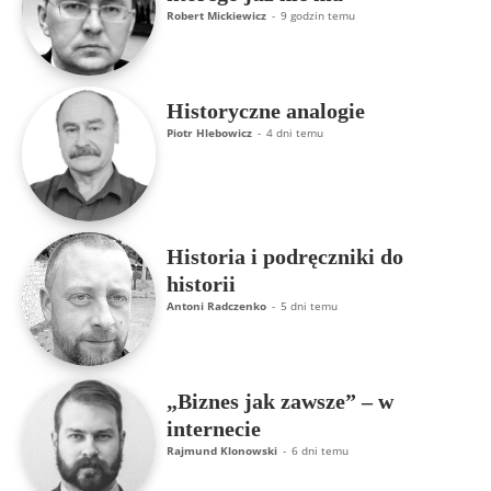
Robert Mickiewicz
-
9 godzin temu
Historyczne analogie
Piotr Hlebowicz
-
4 dni temu
Historia i podręczniki do
historii
Antoni Radczenko
-
5 dni temu
„Biznes jak zawsze” – w
internecie
Rajmund Klonowski
-
6 dni temu