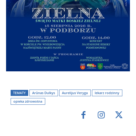
TEMATY
Arūnas Dulkys
Aurelijus Veryga
lekarz rodzinny
opieka zdrowotna