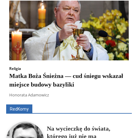
Religia
Matka Boża Śnieżna — cud śniegu wskazał
miejsce budowy bazyliki
Wszyscy
Aleksander Borowik
Antoni Radczenko
Artur Płokszto
Grzegorz Górny
Honorata Adamowicz
ks. Jarosław Wąsowicz SDB
Piotr Hlebowicz
Rajmund Klonowski
Robert Mickiewicz
Tomasz Snarski
RedKomy
Więcej
Na wycieczkę do świata,
którego już nie ma