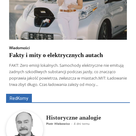
Wiadomości
Fakty i mity o elektrycznych autach
FAKT: Zero emisji lokalnych. Samochody elektryczne nie emitują
żadnych szkodliwych substancji podczas jazdy, co znacząco
Wszyscy
Aleksander Borowik
Antoni Radczenko
poprawia jakość powietrza, zwłaszcza w miastach.MIT: Ładowanie
Artur Płokszto
Grzegorz Górny
trwa zbyt długo. Czas ładowania zależy od mocy...
ks. Jarosław Wąsowicz SDB
Piotr Hlebowicz
Rajmund Klonowski
Robert Mickiewicz
Tomasz Snarski
RedKomy
Więcej
Historyczne analogie
Piotr Hlebowicz
-
4 dni temu