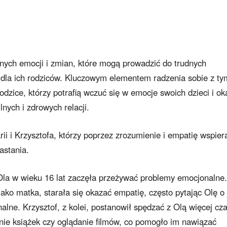
nych emocji i zmian, które mogą prowadzić do trudnych
 dla ich rodziców. Kluczowym elementem radzenia sobie z ty
dzice, którzy potrafią wczuć się w emocje swoich dzieci i ok
nych i zdrowych relacji.
ii i Krzysztofa, którzy poprzez zrozumienie i empatię wspiera
rastania.
a Ola w wieku 16 lat zaczęła przeżywać problemy emocjonalne.
jako matka, starała się okazać empatię, często pytając Olę o 
lne. Krzysztof, z kolei, postanowił spędzać z Olą więcej cz
anie książek czy oglądanie filmów, co pomogło im nawiązać