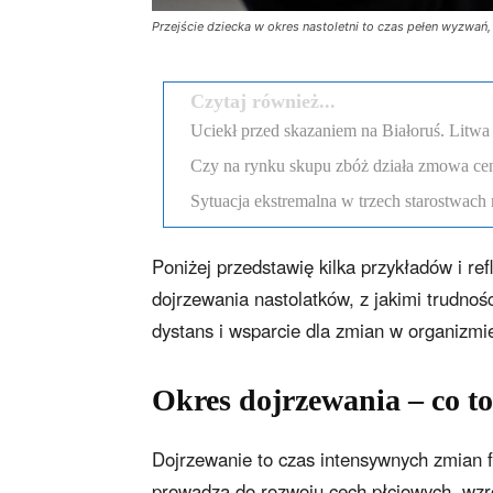
Przejście dziecka w okres nastoletni to czas pełen wyzwań,
Czytaj również...
Uciekł przed skazaniem na Białoruś. Litw
Czy na rynku skupu zbóż działa zmowa c
Sytuacja ekstremalna w trzech starostwach 
Poniżej przedstawię kilka przykładów i re
dojrzewania nastolatków, z jakimi trudnoś
dystans i wsparcie dla zmian w organizmi
Okres dojrzewania – co t
Dojrzewanie to czas intensywnych zmian 
prowadzą do rozwoju cech płciowych, wzro