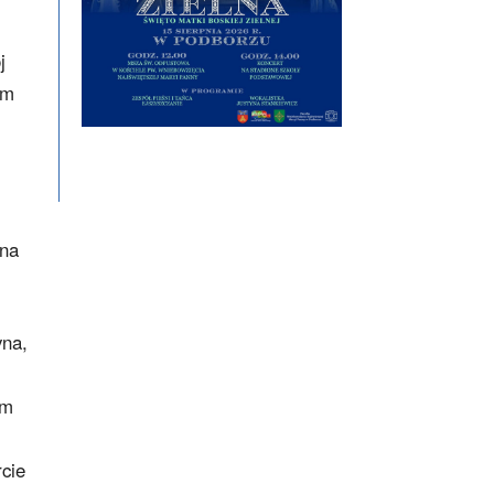
j
ym
 na
yna,
im
cie