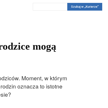
Szukaj w „Kurierze”
Wywiady
Reportaż
Konkursy
Więcej
REKLAMA
PRENUMERATA
KONKURSY
KONTAKTY
 rodzice mogą
 rodziców. Moment, w którym
rodzin oznacza to istotne
esie?