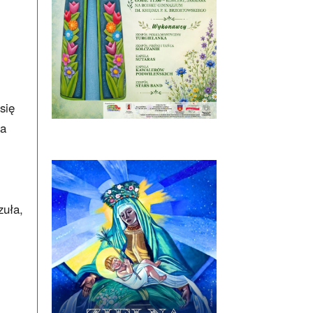
się
wa
zuła,