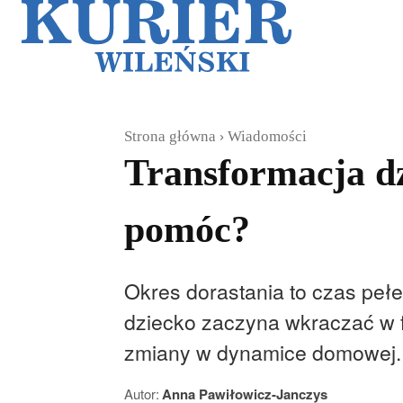
Galerie
Sz
Strona główna
Wiadomości
Transformacja dz
pomóc?
Okres dorastania to czas pełe
dziecko zaczyna wkraczać w fa
zmiany w dynamice domowej. J
Autor:
Anna Pawiłowicz-Janczys