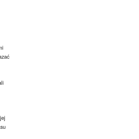
mi
azać
li
jej
asu