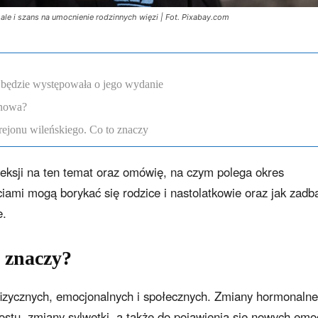
 ale i szans na umocnienie rodzinnych więzi | Fot. Pixabay.com
a będzie występowała o jego wydanie
enowa?
rejonu wileńskiego. Co to znaczy
fleksji na ten temat oraz omówię, na czym polega okres
ciami mogą borykać się rodzice i nastolatkowie oraz jak zadb
e.
o znaczy?
fizycznych, emocjonalnych i społecznych. Zmiany hormonalne
stu, zmiany sylwetki, a także do pojawienia się nowych emoc