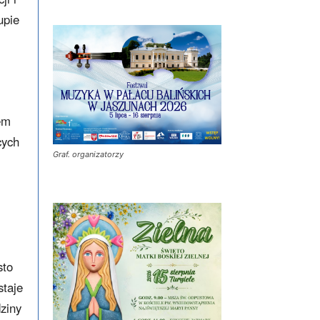
upie
em
cych
Graf. organizatorzy
sto
staje
dziny