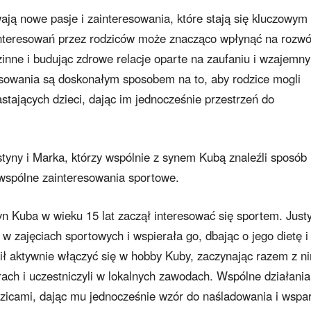
ają nowe pasje i zainteresowania, które stają się kluczowym
interesowań przez rodziców może znacząco wpłynąć na rozwó
inne i budując zdrowe relacje oparte na zaufaniu i wzajemn
esowania są doskonałym sposobem na to, aby rodzice mogli
stających dzieci, dając im jednocześnie przestrzeń do
styny i Marka, którzy wspólnie z synem Kubą znaleźli sposób
 wspólne zainteresowania sportowe.
yn Kuba w wieku 15 lat zaczął interesować się sportem. Just
w zajęciach sportowych i wspierała go, dbając o jego dietę i
wił aktywnie włączyć się w hobby Kuby, zaczynając razem z n
rach i uczestniczyli w lokalnych zawodach. Wspólne działania
zicami, dając mu jednocześnie wzór do naśladowania i wspar