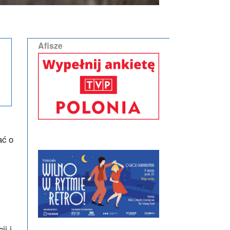
Afisze
ać o
ji i