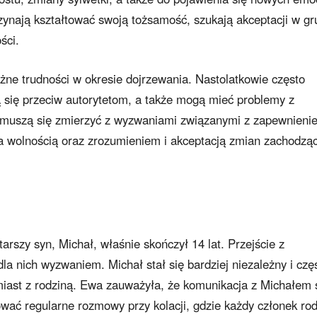
zynają kształtować swoją tożsamość, szukają akceptacji w gr
ści.
żne trudności w okresie dojrzewania. Nastolatkowie często
 się przeciw autorytetom, a także mogą mieć problemy z
ei muszą się zmierzyć z wyzwaniami związanymi z zapewnieni
a wolnością oraz zrozumieniem i akceptacją zmian zachodzą
arszy syn, Michał, właśnie skończył 14 lat. Przejście z
dla nich wyzwaniem. Michał stał się bardziej niezależny i czę
iast z rodziną. Ewa zauważyła, że komunikacja z Michałem 
jować regularne rozmowy przy kolacji, gdzie każdy członek ro