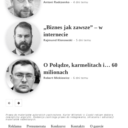
Antoni Radczenko
-
4 dni temu
„Biznes jak zawsze” – w
internecie
Rajmund Klonowski
-
5 dni temu
O Połądze, karmelitach i… 60
milionach
Robert Mickiewicz
-
6 dni temu
Prawa do materiałów autorskich zastrzeżone. Kurier Wileński © Część reklam dobiera
zewnętrzny algorytm. Redakcja zastrzega prawo do redagowania, skracania i adiustacji
materiałów nadesłanych.
Reklama
Prenumerata
Konkursy
Kontakty
O gazecie