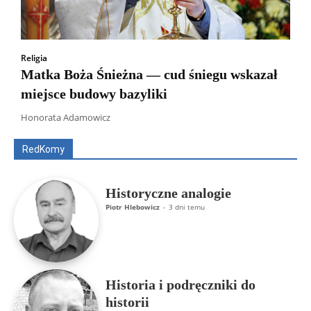
Religia
Matka Boża Śnieżna — cud śniegu wskazał
miejsce budowy bazyliki
Wszyscy
Aleksander Borowik
Antoni Radczenko
Artur Płokszto
Grzegorz Górny
Honorata Adamowicz
ks. Jarosław Wąsowicz SDB
Piotr Hlebowicz
Rajmund Klonowski
Robert Mickiewicz
Tomasz Snarski
RedKomy
Więcej
Historyczne analogie
Piotr Hlebowicz
-
3 dni temu
Historia i podręczniki do
historii