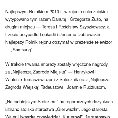
Najlepszym Rolnikiem 2010 r. w rejonie solecznickim
wytypowano tym razem Danutę i Grzegorza Zuzo, na
drugim miejscu — Teresa i Rościsław Szyszkowscy, a
trzecie przypadło Leokadii i Jerzemu Dubrawskim.
Najlepszy Rolnik rejonu otrzymał w prezencie telewizor
— „Samsung”.
W trakcie trwania imprezy zostały wręczone nagrody
za „Najlepszą Zagrodę Miejską” — Henrykowi i
Wiolecie Tomaszewiczom z Solecznik oraz „Najlepszą
Zagrodą Wiejską” Tadeuszowi i Joannie Rudżiusom.
„Najładniejszym Stoiskiem” na tegorocznych dozynkach
uznano stoisko starostwa „Gierwiszki”. Jego starosta
Walerij Iwaszka opowiedział „Kurierowi”, że starostwo