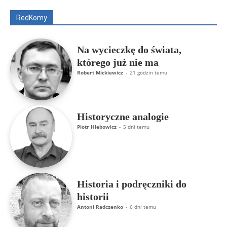
Rajmund Klonowski
Robert Mickiewicz
Tomasz Snarski
RedKomy
Więcej
Na wycieczkę do świata,
którego już nie ma
Robert Mickiewicz
-
21 godzin temu
Historyczne analogie
Piotr Hlebowicz
-
5 dni temu
Historia i podręczniki do
historii
Antoni Radczenko
-
6 dni temu