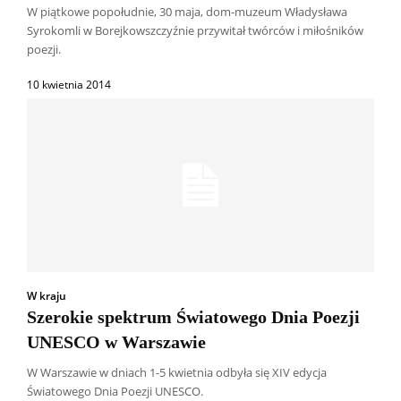
W piątkowe popołudnie, 30 maja, dom-muzeum Władysława
Syrokomli w Borejkowszczyźnie przywitał twórców i miłośników
poezji.
10 kwietnia 2014
W kraju
Szerokie spektrum Światowego Dnia Poezji
UNESCO w Warszawie
Wszyscy
Aleksander Borowik
Antoni Radczenko
W Warszawie w dniach 1-5 kwietnia odbyła się XIV edycja
Artur Płokszto
Grzegorz Górny
Światowego Dnia Poezji UNESCO.
ks. Jarosław Wąsowicz SDB
Piotr Hlebowicz