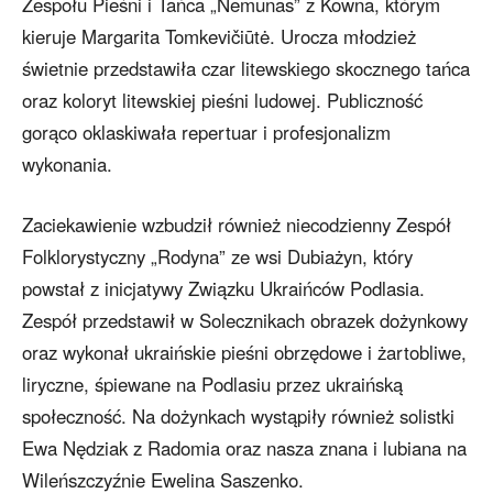
Zespołu Pieśni i Tańca „Nemunas” z Kowna, którym
kieruje Margarita Tomkevičiūtė. Urocza młodzież
świetnie przedstawiła czar litewskiego skocznego tańca
oraz koloryt litewskiej pieśni ludowej. Publiczność
gorąco oklaskiwała repertuar i profesjonalizm
wykonania.
Zaciekawienie wzbudził również niecodzienny Zespół
Folklorystyczny „Rodyna” ze wsi Dubiażyn, który
powstał z inicjatywy Związku Ukraińców Podlasia.
Zespół przedstawił w Solecznikach obrazek dożynkowy
oraz wykonał ukraińskie pieśni obrzędowe i żartobliwe,
liryczne, śpiewane na Podlasiu przez ukraińską
społeczność. Na dożynkach wystąpiły również solistki
Ewa Nędziak z Radomia oraz nasza znana i lubiana na
Wileńszczyźnie Ewelina Saszenko.