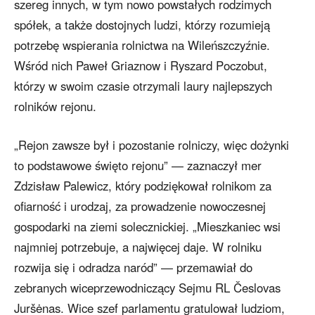
szereg innych, w tym nowo powstałych rodzimych
spółek, a także dostojnych ludzi, którzy rozumieją
potrzebę wspierania rolnictwa na Wileńszczyźnie.
Wśród nich Paweł Griaznow i Ryszard Poczobut,
którzy w swoim czasie otrzymali laury najlepszych
rolników rejonu.
„Rejon zawsze był i pozostanie rolniczy, więc dożynki
to podstawowe święto rejonu” — zaznaczył mer
Zdzisław Palewicz, który podziękował rolnikom za
ofiarność i urodzaj, za prowadzenie nowoczesnej
gospodarki na ziemi solecznickiej. „Mieszkaniec wsi
najmniej potrzebuje, a najwięcej daje. W rolniku
rozwija się i odradza naród” — przemawiał do
zebranych wiceprzewodniczący Sejmu RL Česlovas
Juršėnas. Wice szef parlamentu gratulował ludziom,