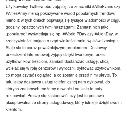
Użytkownicy Twittera oburzają się, że znaczniki #AlfieEvans czy
#AlfiesArmy nie są pokazywane wśród popularnych trendów,
mimo iż w tych dniach pojawiają się tysiące wiadomości w ciągu
godziny, opatrzonych tymi hasztagami. Zamiast nich jako
„popularne” wyświetlają się np. #WorldIPDay czy #AlienDay, w
rzeczywistości mające o rząd wielkości mniej wpisów i zasięgu.
Staje się to coraz poważniejszym problemem. Dostawcy
przestrzeni internetowej, żyjący dzięki tworzonym przez
użytkowników treściom, zamiast dostarczać usługę, chcą
wcielać się w rolę cenzorów i wyroczni, dyktować użytkownikom,
co mogą czytać i oglądać, a co zostanie przed nimi ukryte. To
tak, jakby dostawca usługi telefonicznej nam dyktował, do
których znajomych możemy dzwonić i na jakie tematy
rozmawiać. Proszę się zastanowić, czy jest to postawa
akceptowalna ze strony usługodawcy, który istnieje dzięki swoim
klientom.