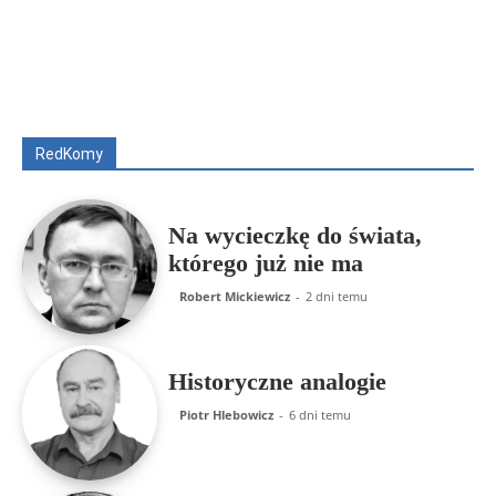
Wszyscy
Aleksander Borowik
Antoni Radczenko
Artur Płokszto
Grzegorz Górny
ks. Jarosław Wąsowicz SDB
Piotr Hlebowicz
Rajmund Klonowski
Robert Mickiewicz
Tomasz Snarski
RedKomy
Więcej
Na wycieczkę do świata,
którego już nie ma
Robert Mickiewicz
-
2 dni temu
Historyczne analogie
Piotr Hlebowicz
-
6 dni temu