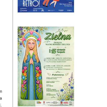
im
ła
.