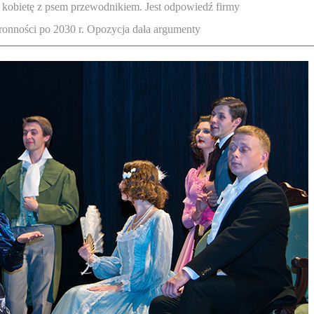
 kobietę z psem przewodnikiem. Jest odpowiedź firmy
onności po 2030 r. Opozycja dała argumenty