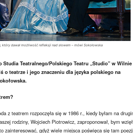
ru, który dawał możliwość refleksji nad słowem – mówi Sokołowska
Studia Teatralnego/Polskiego Teatru „Studio” w Wilnie
o teatrze i jego znaczeniu dla języka polskiego na
Sokołowska.
atrem?
a z teatrem rozpoczęła się w 1986 r., kiedy byłam na drug
naszej rodziny, Wojciech Piotrowicz, zaproponował, bym wzię
to zainteresować, gdyż wiele miejsca poświęca się tam poezji