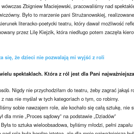
ał wówczas Zbigniew Maciejewski, pracowaliśmy nad spektak
iczówny. Było to marzenie pani Strużanowskiej, realizowane
ierunek literacko-poetycki teatru, który dawał możliwość refle
owany przez Lilę Kiejzik, która niedługo potem zaczęła kier
 się, że dzieci nie pozwalają mi wyjść z roli
 wielu spektaklach. Która z ról jest dla Pani najważniejsz
sób. Nigdy nie przychodziłam do teatru, żeby zagrać jakąś ro
 z nas nie myślał w tych kategoriach o tym, co robimy.
iśmy sobie nawzajem role, ale kochało się całą sztukę, nie 
ył dla mnie „Proces sądowy” na podstawie „Dziadów”
 Była to sztuka wieloobsadowa, byliśmy młodzi, pełni zapału 
 nad rolą była bardzo istotna, ale dla mnie najważniejsza by