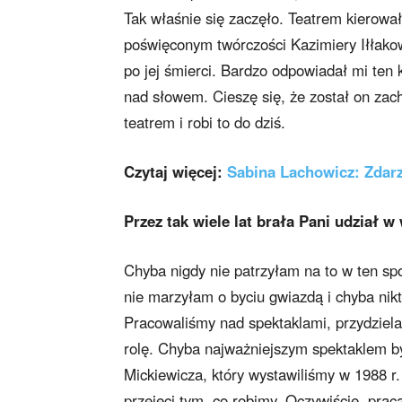
Tak właśnie się zaczęło. Teatrem kierow
poświęconym twórczości Kazimiery Iłłakow
po jej śmierci. Bardzo odpowiadał mi ten k
nad słowem. Cieszę się, że został on zach
teatrem i robi to do dziś.
Czytaj więcej:
Sabina Lachowicz: Zdarza
Przez tak wiele lat brała Pani udział w
Chyba nigdy nie patrzyłam na to w ten spo
nie marzyłam o byciu gwiazdą i chyba nikt
Pracowaliśmy nad spektaklami, przydzielal
rolę. Chyba najważniejszym spektaklem b
Mickiewicza, który wystawiliśmy w 1988 r.
przejęci tym, co robimy. Oczywiście, praca