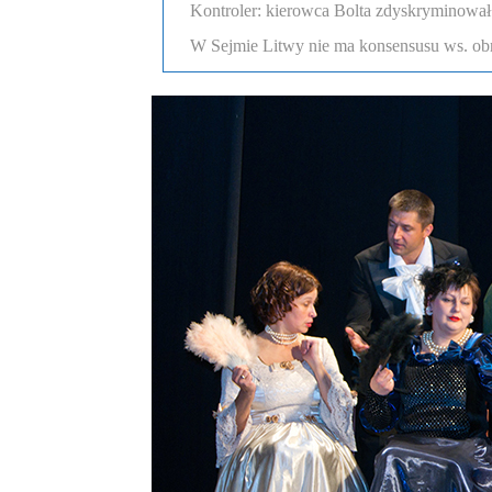
Kontroler: kierowca Bolta zdyskryminował
W Sejmie Litwy nie ma konsensusu ws. obr