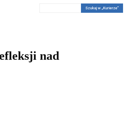
Szukaj w „Kurierze”
Wywiady
Reportaż
Konkursy
Więcej
REKLAMA
PRENUMERATA
KONKURSY
KONTAKTY
fleksji nad