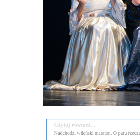
Czytaj również...
Nadchodzi wileński maraton. O paru rzecza