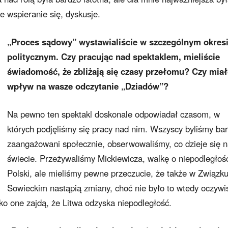
 wspieranie się, dyskusje.
„Proces sądowy” wystawialiście w szczególnym okres
politycznym. Czy pracując nad spektaklem, mieliście
świadomość, że zbliżają się czasy przełomu? Czy miał
wpływ na wasze odczytanie „Dziadów”?
Na pewno ten spektakl doskonale odpowiadał czasom, w
których podjęliśmy się pracy nad nim. Wszyscy byliśmy ba
zaangażowani społecznie, obserwowaliśmy, co dzieje się 
świecie. Przeżywaliśmy Mickiewicza, walkę o niepodległoś
Polski, ale mieliśmy pewne przeczucie, że także w Związk
Sowieckim nastąpią zmiany, choć nie było to wtedy oczywis
eko one zajdą, że Litwa odzyska niepodległość.