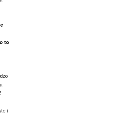
ie
o to
rdzo
na
ć
u
te i