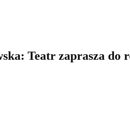
kolnictwo
Samorządy
Kultura
Historia
Komentarze
ka: Teatr zaprasza do re