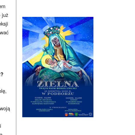
lem
 już
ksji
ować
a?
lę,
swoją
i
ła