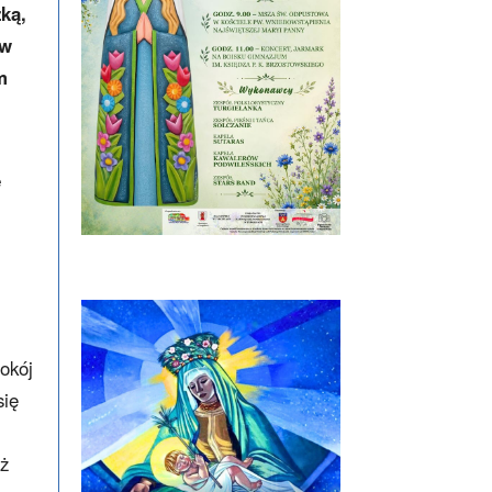
ką,
 w
m
ę
okój
się
eż