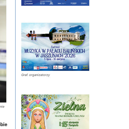
Graf. organizatorzy
nie
bie