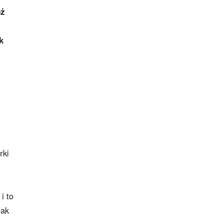
eż
k
rki
i to
jak