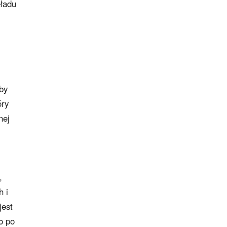
kładu
by
óry
nej
,
h i
jest
o po