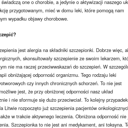
ie świadczą one o chorobie, a jedynie o aktywizacji naszego u
akcję przygotowanym, mieć w domu leki, które pomogą nam
adnym wypadku objawy chorobowe.
czepić?
ienia jest alergia na składniki szczepionki. Dobrze więc, a
ergicznych, skonsultowały szczepienie ze swoim lekarzem, kt
 tym nie ma raczej przeciwwskazań do szczepień. W szczegól
apii obniżającej odporność organizmu. Tego rodzaju leki
tworowych czy innych chronicznych schorzeń. To nie jest
możliwe jest, że przy obniżonej odporności nasz układ
nie i nie sformuje się dużo przeciwciał. To kolejny przypadek
 Litwie rozpoczęto już szczepienia pacjentów onkologicznyc
także w trakcie aktywnego leczenia. Obniżona odporność nie 
nia. Szczepionka to nie jest ani medykament, ani toksyna. T