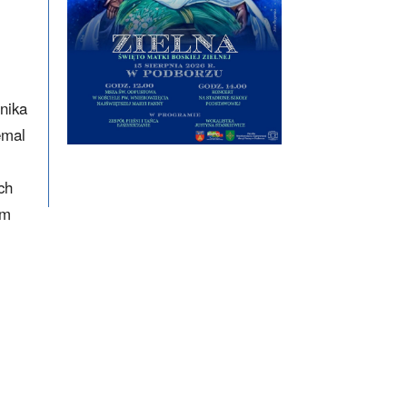
nika
emal
ch
im