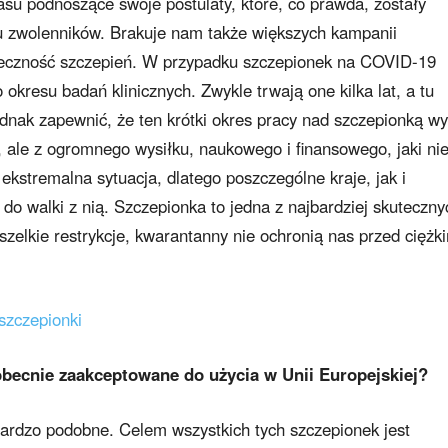
u podnoszące swoje postulaty, które, co prawda, zostały
lu zwolenników. Brakuje nam także większych kampanii
ieczność szczepień. W przypadku szczepionek na COVID-19
okresu badań klinicznych. Zwykle trwają one kilka lat, a tu
nak zapewnić, że ten krótki okres pracy nad szczepionką wy
, ale z ogromnego wysiłku, naukowego i finansowego, jaki ni
ekstremalna sytuacja, dlatego poszczególne kraje, jak i
 do walki z nią. Szczepionka to jedna z najbardziej skuteczny
elkie restrykcje, kwarantanny nie ochronią nas przed ciężk
 szczepionki
 obecnie zaakceptowane do użycia w Unii Europejskiej?
 bardzo podobne. Celem wszystkich tych szczepionek jest