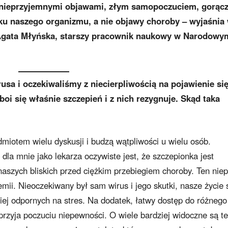
o nieprzyjemnymi objawami, złym samopoczuciem, gorącz
iłku naszego organizmu, a nie objawy choroby – wyjaśnia
Agata Młyńska, starszy pracownik naukowy w Narodowy
usa i oczekiwaliśmy z niecierpliwością na pojawienie si
boi się właśnie szczepień i z nich rezygnuje. Skąd taka
miotem wielu dyskusji i budzą wątpliwości u wielu osób.
dla mnie jako lekarza oczywiste jest, że szczepionka jest
naszych bliskich przed ciężkim przebiegiem choroby. Ten niep
i. Nieoczekiwany był sam wirus i jego skutki, nasze życie 
mniej odpornych na stres. Na dodatek, łatwy dostęp do różnego
przyja poczuciu niepewności. O wiele bardziej widoczne są t