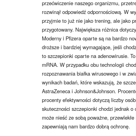
przećwiczenie naszego organizmu, przetr
rozwinął odpowiedź odpornościową. W wyp
przyjmie to już nie jako trening, ale jako
przygotowany. Największa różnica dotyczy 
Moderny i Pfizera oparte są na bardzo now
droższe i bardziej wymagające, jeśli chod
to szczepionki oparte na adenowirusie. To
mRNA. W przypadku obu technologii chod
rozpoznawania białka wirusowego i w zwią
wynikach badań, które wskazują, że szcze
AstraZeneca i Johnson&Johnson. Procento
procenty efektywności dotyczą liczby osób
skuteczności szczepionki chodzi jednak o 
może nieść ze sobą poważne, przewlekłe 
zapewniają nam bardzo dobrą ochronę.