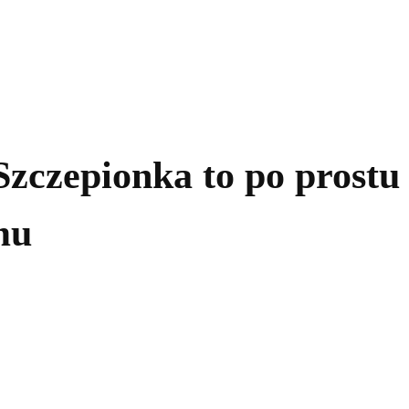
kolnictwo
Samorządy
Kultura
Historia
Komentarze
zczepionka to po prostu 
mu