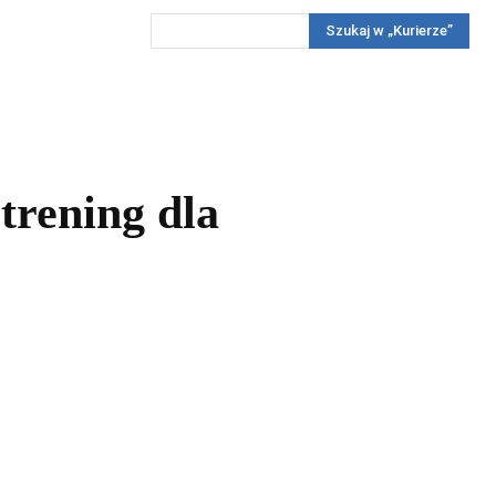
Szukaj w „Kurierze”
Wywiady
Reportaż
Konkursy
Więcej
REKLAMA
PRENUMERATA
KONKURSY
KONTAKTY
trening dla