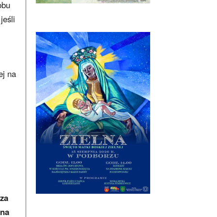
obu
jeśli
ej na
cza
 na