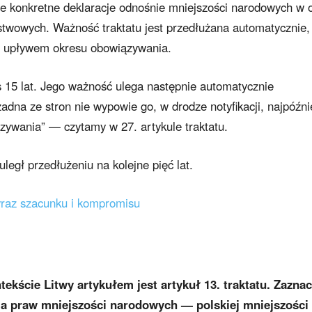
sze konkretne deklaracje odnośnie mniejszości narodowych w 
ństwowych. Ważność traktatu jest przedłużana automatycznie, 
d upływem okresu obowiązywania.
es 15 lat. Jego ważność ulega następnie automatycznie
 żadna ze stron nie wypowie go, w drodze notyfikacji, najpóźni
ywania” — czytamy w 27. artykule traktatu.
uległ przedłużeniu na kolejne pięć lat.
Wyraz szacunku i kompromisu
kście Litwy artykułem jest artykuł 13. traktatu. Zazna
a praw mniejszości narodowych — polskiej mniejszości