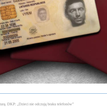
lturą. DKP: „Dzieci nie odczują braku telefonów”