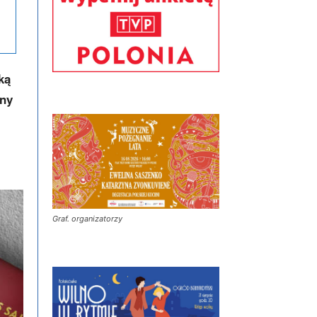
ką
ony
Graf. organizatorzy