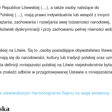
w Republice Litewskiej (…), a także osoby należące do
 Polskiej (…), mają prawo indywidualnie lub wespół z innymi
żania, zachowania i rozwijania swej tożsamości narodowej,
kiejkolwiek dyskryminacji i przy zachowaniu pełnej równości wo
skiej na Litwie. Są to „osoby posiadające obywatelstwo litews
ają się do narodowości, kultury lub tradycji polskiej oraz uz
ia definicji mniejszości polskiej na Litwie niejednokrotnie była
 znaleźć odbicie w przygotowywanej Ustawie o mniejszości
 w zatwierdzonym harmonogramie Sejmu na sesję wiosenną
ska