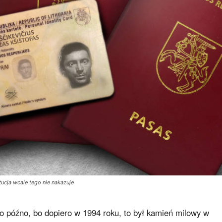
ucja wcale tego nie nakazuje
o późno, bo dopiero w 1994 roku, to był kamień milowy w