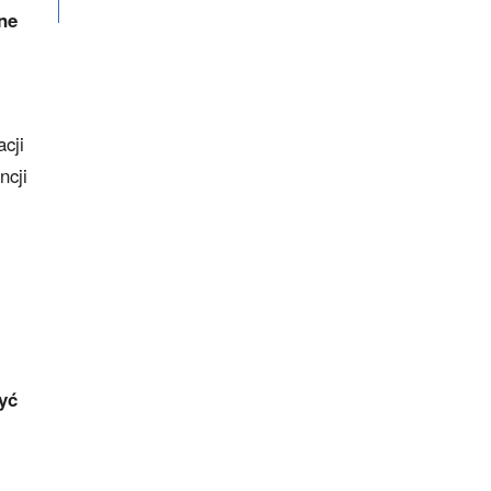
one
cji
ncji
i
yć