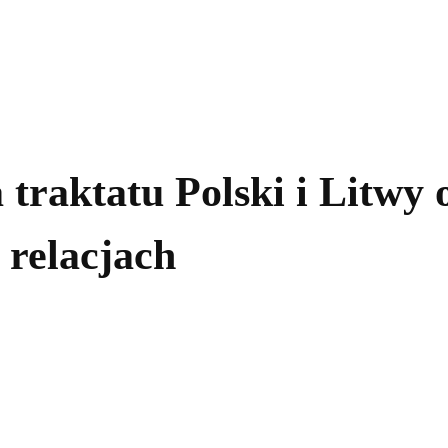
kolnictwo
Samorządy
Kultura
Historia
Komentarze
 traktatu Polski i Litwy 
 relacjach