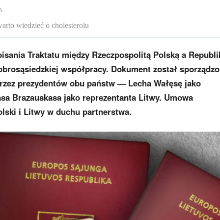
a
arto wiedzieć o cholesterolu
odpisania Traktatu między Rzeczpospolitą Polską a Republi
dobrosąsiedzkiej współpracy. Dokument został sporządz
przez prezydentów obu państw — Lecha Wałęsę jako
asa Brazauskasa jako reprezentanta Litwy.
Umowa
ski i Litwy w duchu partnerstwa.