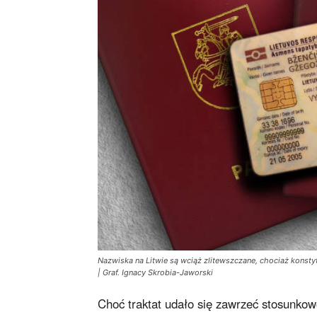
Nazwiska na Litwie są wciąż zlitewszczane, chociaż konstyt
| Graf. Ignacy Skrobia-Jaworski
Choć traktat udało się zawrzeć stosunkow