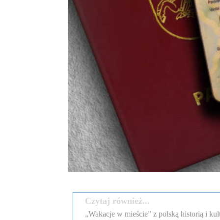
Czytaj również...
„Wakacje w mieście” z polską historią i ku