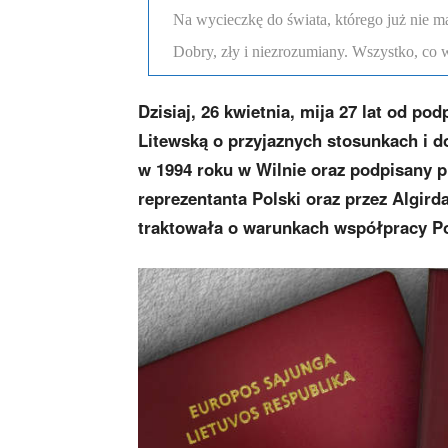
Na wycieczkę do świata, którego już nie m
Dobry, zły i niezrozumiany. Wszystko, co w
Dzisiaj, 26 kwietnia, mija 27 lat od p
Litewską o przyjaznych stosunkach i 
w 1994 roku w Wilnie oraz podpisany 
reprezentanta Polski oraz przez Algird
traktowała o warunkach współpracy Pol