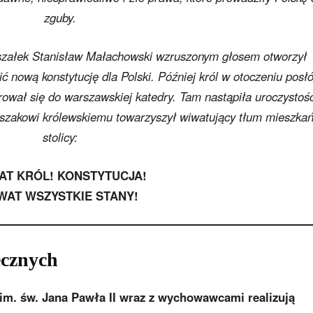
zguby.
szałek Stanisław Małachowski wzruszonym głosem otworzył
ć nową konstytucję dla Polski. Później król w otoczeniu posłó
rował się do warszawskiej katedry. Tam nastąpiła uroczystoś
Orszakowi królewskiemu towarzyszył wiwatujący tłum mieszka
stolicy:
AT KRÓL! KONSTYTUCJA!
WAT WSZYSTKIE STANY!
ecznych
im. św. Jana Pawła II wraz z wychowawcami realizują