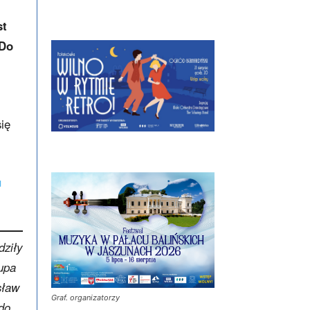
st
 Do
ię
u
dziły
upa
sław
Graf. organizatorzy
 do