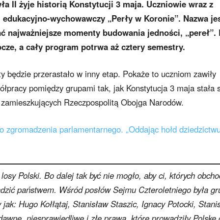
 II żyje historią Konstytucji 3 maja. Uczniowie wraz z
edukacyjno-wychowawczy „Perły w Koronie”. Nazwa je
 najważniejsze momenty budowania jedności, „pereł”.
ze, a cały program potrwa aż cztery semestry.
będzie przerastało w inny etap. Pokaże to uczniom zawiły
ółpracy pomiędzy grupami tak, jak Konstytucja 3 maja stała s
w zamieszkujących Rzeczpospolitą Obojga Narodów.
go zgromadzenia parlamentarnego. „Oddając hołd dziedzictw
losy Polski. Bo dalej tak być nie mogło, aby ci, których obcho
ządzić państwem. Wśród posłów Sejmu Czteroletniego była gr
 jak: Hugo Kołłątaj, Stanisław Staszic, Ignacy Potocki, Stani
 dawne, niesprawiedliwe i złe prawa, które prowadziły Polskę