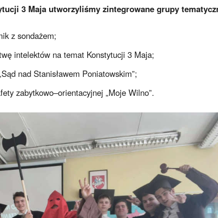
tucji 3 Maja utworzyliśmy zintegrowane grupy tematycz
lmik z sondażem;
wę intelektów na temat Konstytucji 3 Maja;
a „Sąd nad Stanisławem Poniatowskim”;
afety zabytkowo–orientacyjnej „Moje Wilno”.