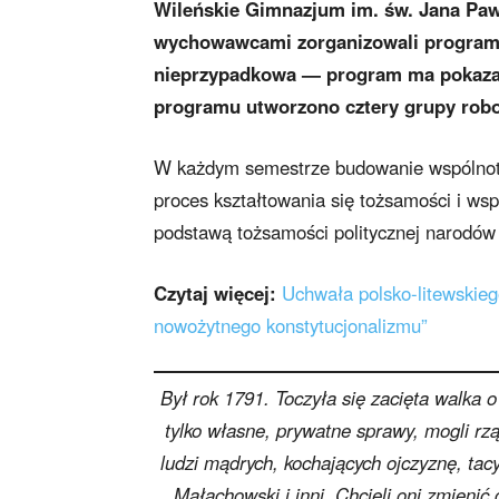
Wileńskie Gimnazjum im. św. Jana Pawła
wychowawcami zorganizowali program 
nieprzypadkowa — program ma pokazać
programu utworzono cztery grupy roboc
W każdym semestrze budowanie wspólnoty 
proces kształtowania się tożsamości i wsp
podstawą tożsamości politycznej narodó
Czytaj więcej:
Uchwała polsko-litewskie
nowożytnego konstytucjonalizmu”
Był rok 1791. Toczyła się zacięta walka o 
tylko własne, prywatne sprawy, mogli r
ludzi mądrych, kochających ojczyznę, tacy
Małachowski i inni. Chcieli oni zmienić