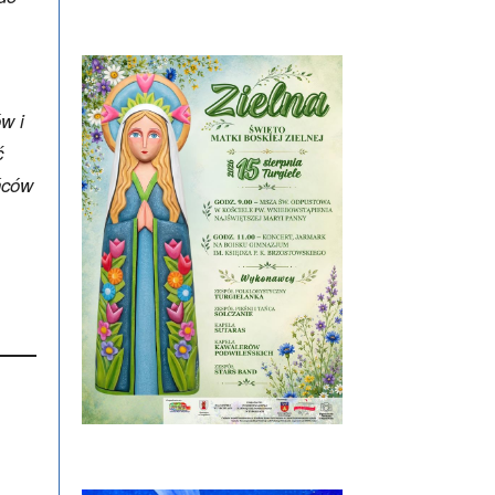
w i
ć
ńców