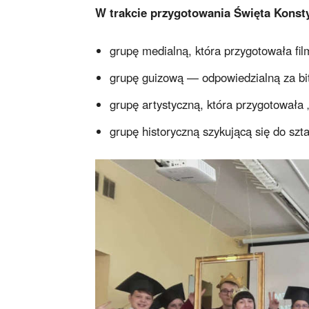
W trakcie przygotowania Święta Konsty
grupę medialną, która przygotowała fi
grupę guizową — odpowiedzialną za bit
grupę artystyczną, która przygotował
grupę historyczną szykującą się do szt