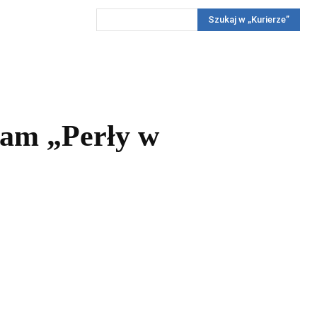
Szukaj w „Kurierze”
Wywiady
Reportaż
Konkursy
Więcej
REKLAMA
PRENUMERATA
KONKURSY
KONTAKTY
ram „Perły w