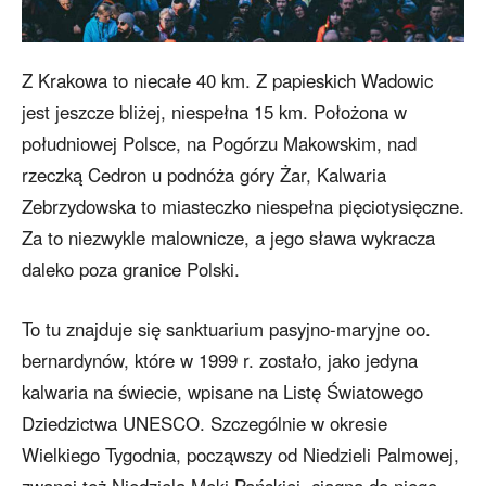
Z Krakowa to niecałe 40 km. Z papieskich Wadowic
jest jeszcze bliżej, niespełna 15 km. Położona w
południowej Polsce, na Pogórzu Makowskim, nad
rzeczką Cedron u podnóża góry Żar, Kalwaria
Zebrzydowska to miasteczko niespełna pięciotysięczne.
Za to niezwykle malownicze, a jego sława wykracza
daleko poza granice Polski.
To tu znajduje się sanktuarium pasyjno-maryjne oo.
bernardynów, które w 1999 r. zostało, jako jedyna
kalwaria na świecie, wpisane na Listę Światowego
Dziedzictwa UNESCO. Szczególnie w okresie
Wielkiego Tygodnia, począwszy od Niedzieli Palmowej,
zwanej też Niedzielą Męki Pańskiej, ciągną do niego