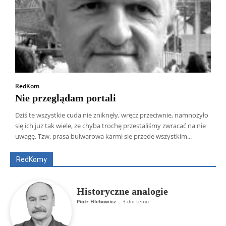
RedKom
Nie przeglądam portali
Dziś te wszystkie cuda nie zniknęły, wręcz przeciwnie, namnożyło
Wszyscy
Aleksander Borowik
Antoni Radczenko
się ich już tak wiele, że chyba trochę przestaliśmy zwracać na nie
Artur Płokszto
Grzegorz Górny
uwagę. Tzw. prasa bulwarowa karmi się przede wszystkim...
ks. Jarosław Wąsowicz SDB
Piotr Hlebowicz
Rajmund Klonowski
Robert Mickiewicz
Tomasz Snarski
RedKomy
Więcej
Historyczne analogie
Piotr Hlebowicz
-
3 dni temu