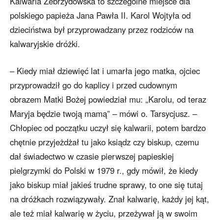
Kalwaria Zebrzydowska to szczególne miejsce dla
polskiego papieża Jana Pawła II. Karol Wojtyła od
dzieciństwa był przyprowadzany przez rodziców na
kalwaryjskie dróżki.
– Kiedy miał dziewięć lat i umarła jego matka, ojciec
przyprowadził go do kaplicy i przed cudownym
obrazem Matki Bożej powiedział mu: „Karolu, od teraz
Maryja będzie twoją mamą” – mówi o. Tarsycjusz. –
Chłopiec od początku uczył się kalwarii, potem bardzo
chętnie przyjeżdżał tu jako ksiądz czy biskup, czemu
dał świadectwo w czasie pierwszej papieskiej
pielgrzymki do Polski w 1979 r., gdy mówił, że kiedy
jako biskup miał jakieś trudne sprawy, to one się tutaj
na dróżkach rozwiązywały. Znał kalwarię, każdy jej kąt,
ale też miał kalwarię w życiu, przeżywał ją w swoim