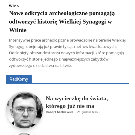
Wilno
Nowe odkrycia archeologiczne pomagają
odtworzyć historię Wielkiej Synagogi w
Wilnie
Intensywne prace archeologiczne prowadzone na terenie Wielkiej
Synagogi obejmują już prawie tysiąc metrów kwadratowych.
Odsłonięty obszar dostarcza nowych informacji, które pomagają
Wszyscy
Aleksander Borowik
Antoni Radczenko
odtworzyć historię jednego z najważniejszych zabytków
Artur Płokszto
Grzegorz Górny
żydowskiego dziedzictwa na Litwie.
ks. Jarosław Wąsowicz SDB
Piotr Hlebowicz
Rajmund Klonowski
Robert Mickiewicz
Tomasz Snarski
RedKomy
Więcej
Na wycieczkę do świata,
którego już nie ma
Robert Mickiewicz
-
21 godzin temu