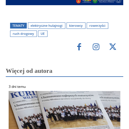
TEMATY
elektryczne hulajnogi
kierowcy
rowerzyści
ruch drogowy
UE
Więcej od autora
3 dni temu