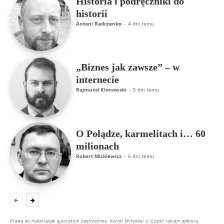
Historia i podręczniki do
historii
Antoni Radczenko
-
4 dni temu
„Biznes jak zawsze” – w
internecie
Rajmund Klonowski
-
5 dni temu
O Połądze, karmelitach i… 60
milionach
Robert Mickiewicz
-
6 dni temu
Prawa do materiałów autorskich zastrzeżone. Kurier Wileński © Część reklam dobiera