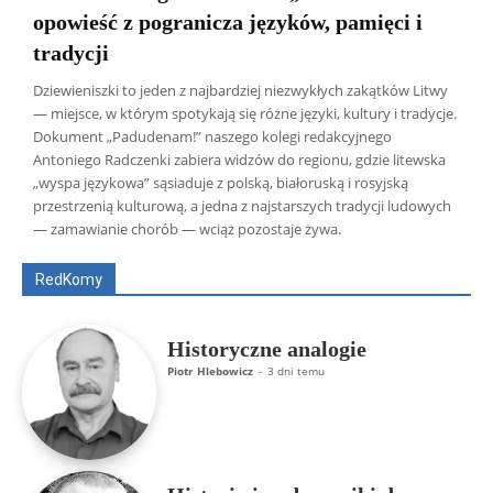
opowieść z pogranicza języków, pamięci i
tradycji
Dziewieniszki to jeden z najbardziej niezwykłych zakątków Litwy
— miejsce, w którym spotykają się różne języki, kultury i tradycje.
Dokument „Padudenam!” naszego kolegi redakcyjnego
Antoniego Radczenki zabiera widzów do regionu, gdzie litewska
„wyspa językowa” sąsiaduje z polską, białoruską i rosyjską
Wszyscy
Aleksander Borowik
Antoni Radczenko
przestrzenią kulturową, a jedna z najstarszych tradycji ludowych
Artur Płokszto
Grzegorz Górny
— zamawianie chorób — wciąż pozostaje żywa.
ks. Jarosław Wąsowicz SDB
Piotr Hlebowicz
Rajmund Klonowski
Robert Mickiewicz
Tomasz Snarski
RedKomy
Więcej
Historyczne analogie
Piotr Hlebowicz
-
3 dni temu