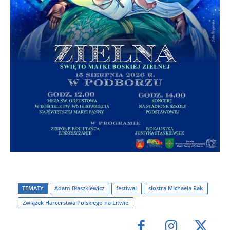
TEMATY
Adam Błaszkiewicz
festiwal
siostra Michaela Rak
Związek Harcerstwa Polskiego na Litwie