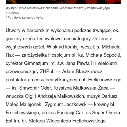
Występ Darka Malejonka z zuchami, które postanowiły zaśpiewać jego
piosenkę
| Fot. Ilona Lewandowska
Utwory w harcerskim wykonaniu podczas trwającej ok.
godziny części festiwalowej oceniało jury złożone z
wyjątkowych gości. W skład komisji weszli: s. Michaela
Rak — założycielka Hospicjum bł. ks. Michała Sopoćki,
dyrektor Gimnazjum im. św. Jana Pawła II i wieloletni
przewodniczący ZHPnL — Adam Błaszkiewicz,
postulator procesu beatyfikacyjnego bł. Frelichowskiego
— ks. Sławomir Oder, Krystyna Małkowska-Żaba —
wnuczka Olgi i Andrzeja Małkowskich, muzyk Dariusz
Maleo Malejonek i Zygmunt Jaczkowsk — krewny bł.
Frelichowskiego, prezes Fundacji Caritas Super Omnia
Est im. bł. Stefana Wincentego Frelichowskiego.