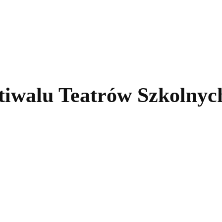
kolnictwo
Samorządy
Kultura
Historia
Komentarze
tiwalu Teatrów Szkolnyc