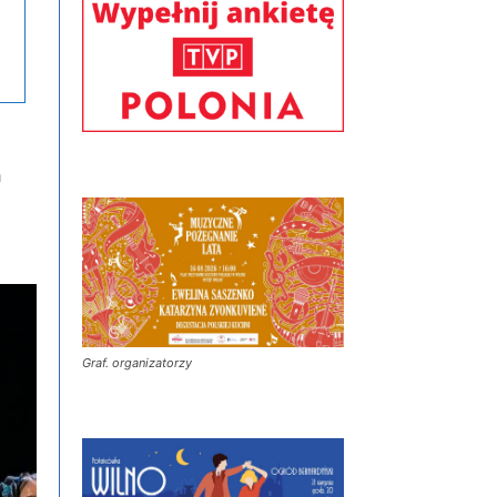
ń
Graf. organizatorzy