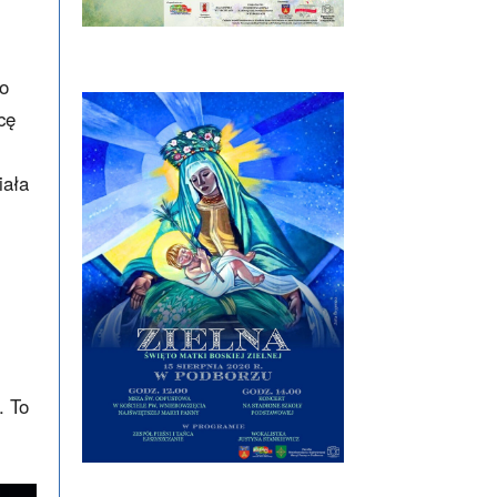
to
cę
iała
. To