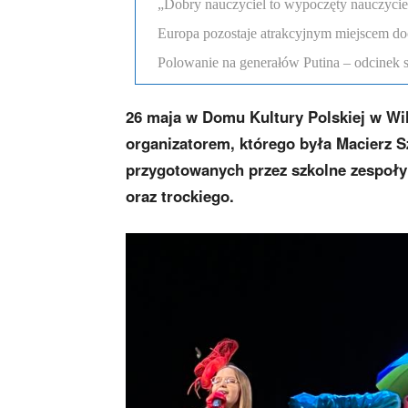
„Dobry nauczyciel to wypoczęty nauczyciel”
Europa pozostaje atrakcyjnym miejscem d
Polowanie na generałów Putina – odcinek 
26 maja w Domu Kultury Polskiej w Wil
organizatorem, którego była Macierz S
przygotowanych przez szkolne zespoły t
oraz trockiego.