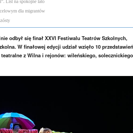
. List na spokojne lato
ocelowym dla migrantów
szósty
nie odbył się finał XXVI Festiwalu Teatrów Szkolnych,
zkolna. W finałowej edycji udział wzięło 10 przedstawie
eatralne z Wilna i rejonów: wileńskiego, solecznickiego