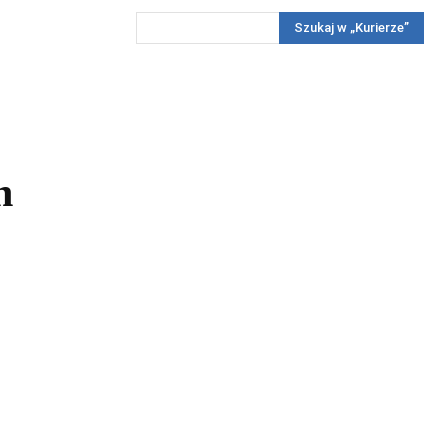
Szukaj w „Kurierze”
Wywiady
Reportaż
Konkursy
Więcej
REKLAMA
PRENUMERATA
KONKURSY
KONTAKTY
h