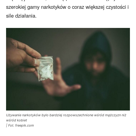
szerokiej gamy narkotyków o coraz większej czystości i
sile działania.
Używanie narkotyków było bardziej rozpowszechnione wśród mężczyzn niż
wśród kobiet
| Fot. freepik.com