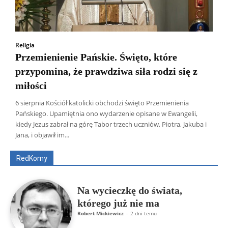
Religia
Przemienienie Pańskie. Święto, które
przypomina, że prawdziwa siła rodzi się z
miłości
6 sierpnia Kościół katolicki obchodzi święto Przemienienia
Pańskiego. Upamiętnia ono wydarzenie opisane w Ewangelii,
Wszyscy
Aleksander Borowik
Antoni Radczenko
kiedy Jezus zabrał na górę Tabor trzech uczniów, Piotra, Jakuba i
Artur Płokszto
Grzegorz Górny
Jana, i objawił im...
ks. Jarosław Wąsowicz SDB
Piotr Hlebowicz
Rajmund Klonowski
Robert Mickiewicz
Tomasz Snarski
RedKomy
Więcej
Na wycieczkę do świata,
którego już nie ma
Robert Mickiewicz
-
2 dni temu