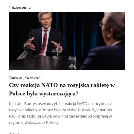
1 dzień temu
Tylko w „Kurierze”
Czy reakcja NATO na rosyjską rakietę w
Polsce była wystarczająca?
Kęstutis Budrys oświadczył, że reakcja NATO na incydent z
rosyjską rakietą w Polsce była za słaba. Polityk Žygimantas
Pavilionis sądzi, że Litwa powinna zacieśniać współpracę w
regionie. Zwłaszcza z Polską.