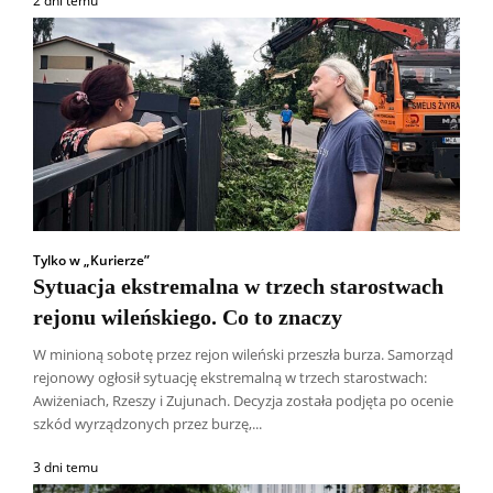
2 dni temu
Tylko w „Kurierze”
Sytuacja ekstremalna w trzech starostwach
rejonu wileńskiego. Co to znaczy
W minioną sobotę przez rejon wileński przeszła burza. Samorząd
rejonowy ogłosił sytuację ekstremalną w trzech starostwach:
Awiżeniach, Rzeszy i Zujunach. Decyzja została podjęta po ocenie
szkód wyrządzonych przez burzę,...
3 dni temu