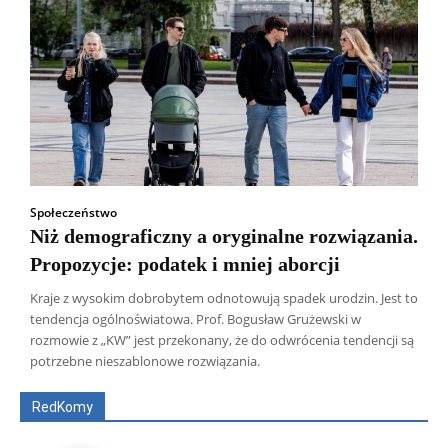
Społeczeństwo
Niż demograficzny a oryginalne rozwiązania.
Propozycje: podatek i mniej aborcji
Kraje z wysokim dobrobytem odnotowują spadek urodzin. Jest to
tendencja ogólnoświatowa. Prof. Bogusław Grużewski w
Wszyscy
Aleksander Borowik
Antoni Radczenko
rozmowie z „KW” jest przekonany, że do odwrócenia tendencji są
Artur Płokszto
Grzegorz Górny
potrzebne nieszablonowe rozwiązania.
ks. Jarosław Wąsowicz SDB
Piotr Hlebowicz
Rajmund Klonowski
Robert Mickiewicz
Tomasz Snarski
RedKomy
Więcej