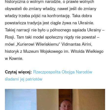
historyczna o wolnym narodzie, o prawie wolnych
obywateli do zmiany władzy, nawet jeśli do zmiany
władzy trzeba pójść na konfrontację. Taka dobra
powstańcza tradycja jest ciągle żywa na Ukrainie.
Takiej narracji nie było u północnego sąsiada Ukrainy –
Rosji. Tam taki model społeczny nigdy nie powstał –
mówi „Kurierowi Wileńskiemu” Vidmantas Airini,
historyk z Muzeum Wojskowego im. Witolda Wielkiego
w Kownie.
Czytaj więcej:
Rzeczpospolita Obojga Narodów
śladami jej patriotów