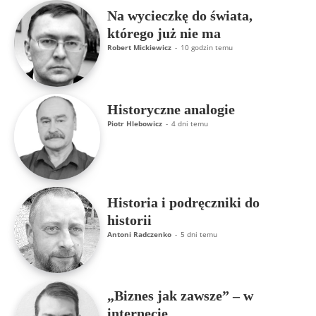
Na wycieczkę do świata,
którego już nie ma
Robert Mickiewicz
-
10 godzin temu
Historyczne analogie
Piotr Hlebowicz
-
4 dni temu
Historia i podręczniki do
historii
Antoni Radczenko
-
5 dni temu
„Biznes jak zawsze” – w
internecie