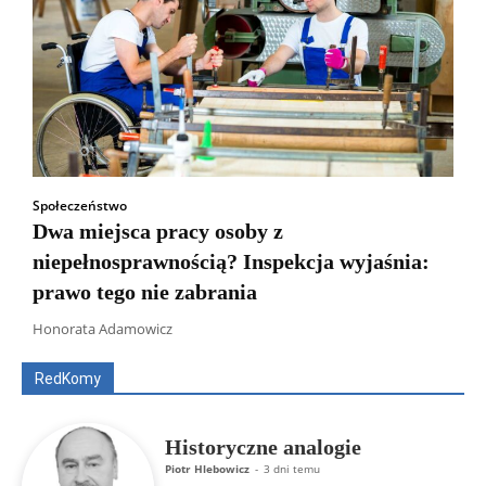
Społeczeństwo
Dwa miejsca pracy osoby z
niepełnosprawnością? Inspekcja wyjaśnia:
prawo tego nie zabrania
Wszyscy
Aleksander Borowik
Antoni Radczenko
Artur Płokszto
Grzegorz Górny
Honorata Adamowicz
ks. Jarosław Wąsowicz SDB
Piotr Hlebowicz
Rajmund Klonowski
Robert Mickiewicz
Tomasz Snarski
RedKomy
Więcej
Historyczne analogie
Piotr Hlebowicz
-
3 dni temu