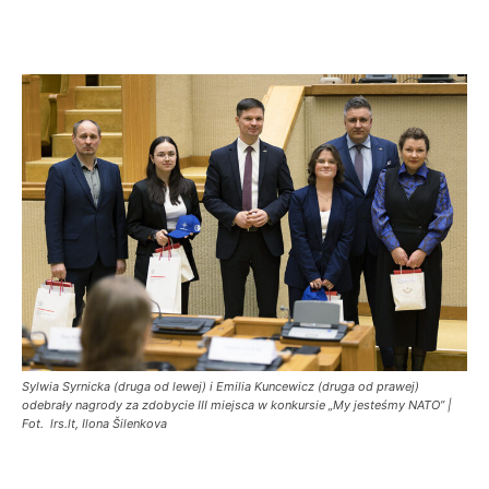
Sylwia Syrnicka (druga od lewej) i Emilia Kuncewicz (druga od prawej)
odebrały nagrody za zdobycie III miejsca w konkursie „My jesteśmy NATO” |
Fot. lrs.lt, Ilona Šilenkova