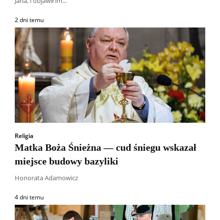
Jana, i objawił im...
2 dni temu
Religia
Matka Boża Śnieżna — cud śniegu wskazał
miejsce budowy bazyliki
Honorata Adamowicz
4 dni temu