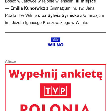
Bosko w Jałówce w rejonie wileńskim,
III miejsce
— Emilia Kuncewicz
z Gimnazjum im. św. Jana
Pawła II w Wilnie
oraz Sylwia Syrnicka
z Gimnazjum
im. Józefa Ignacego Kraszewskiego w Wilnie.
Afisze