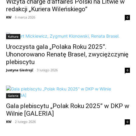
Wizyta chargé d’affaires Polski na Litwie w
redakcji „Kuriera Wileńskiego”
KW
-
6 marca 2026
0
Kultura
Uroczysta gala „Polaka Roku 2025”.
Uhonorowano Renatę Brasel, zwyciężczynię
plebiscytu
Justyna Giedrojć
-
3 lutego 2026
0
Galerie
Gala plebiscytu „Polak Roku 2025” w DKP w
Wilnie [GALERIA]
KW
-
2 lutego 2026
0