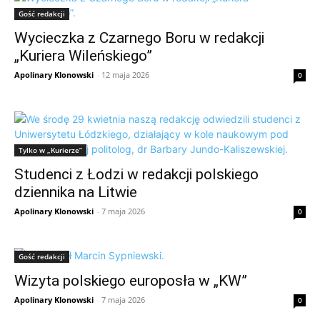
Gość redakcji
Wycieczka z Czarnego Boru w redakcji
„Kuriera Wileńskiego”
Apolinary Klonowski
-
12 maja 2026
0
Tylko w „Kurierze”
Studenci z Łodzi w redakcji polskiego
dziennika na Litwie
Apolinary Klonowski
-
7 maja 2026
0
Gość redakcji
Wizyta polskiego europosła w „KW”
Apolinary Klonowski
-
7 maja 2026
0