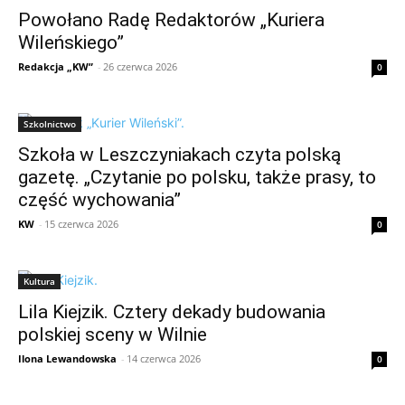
Powołano Radę Redaktorów „Kuriera
Wileńskiego”
Redakcja „KW”
-
26 czerwca 2026
0
Szkolnictwo
Szkoła w Leszczyniakach czyta polską
gazetę. „Czytanie po polsku, także prasy, to
część wychowania”
KW
-
15 czerwca 2026
0
Kultura
Lila Kiejzik. Cztery dekady budowania
polskiej sceny w Wilnie
Ilona Lewandowska
-
14 czerwca 2026
0