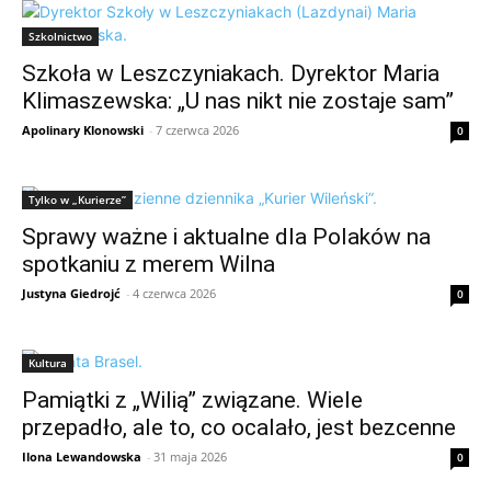
Szkolnictwo
Szkoła w Leszczyniakach. Dyrektor Maria
Klimaszewska: „U nas nikt nie zostaje sam”
Apolinary Klonowski
-
7 czerwca 2026
0
Tylko w „Kurierze”
Sprawy ważne i aktualne dla Polaków na
spotkaniu z merem Wilna
Justyna Giedrojć
-
4 czerwca 2026
0
Kultura
Pamiątki z „Wilią” związane. Wiele
przepadło, ale to, co ocalało, jest bezcenne
Ilona Lewandowska
-
31 maja 2026
0