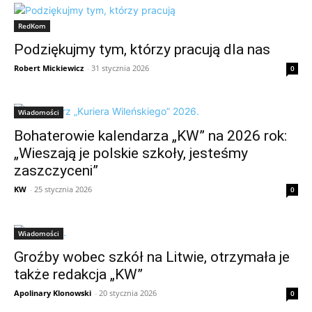
RedKom
Podziękujmy tym, którzy pracują dla nas
Robert Mickiewicz
-
31 stycznia 2026
0
Wiadomości
Bohaterowie kalendarza „KW” na 2026 rok:
„Wieszają je polskie szkoły, jesteśmy
zaszczyceni”
KW
-
25 stycznia 2026
0
Wiadomości
Groźby wobec szkół na Litwie, otrzymała je
także redakcja „KW”
Apolinary Klonowski
-
20 stycznia 2026
0