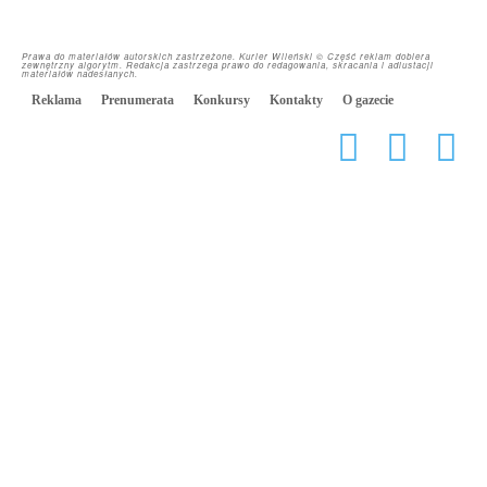
Prawa do materiałów autorskich zastrzeżone. Kurier Wileński © Część reklam dobiera
zewnętrzny algorytm. Redakcja zastrzega prawo do redagowania, skracania i adiustacji
materiałów nadesłanych.
Reklama
Prenumerata
Konkursy
Kontakty
O gazecie