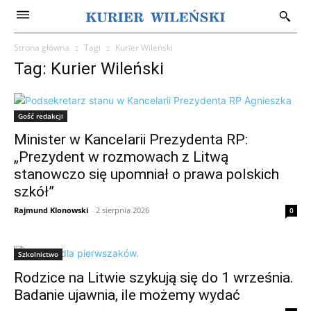
Strona główna
Tagi
Kurier Wileński
Tag: Kurier Wileński
Gość redakcji
Minister w Kancelarii Prezydenta RP:
„Prezydent w rozmowach z Litwą
stanowczo się upomniał o prawa polskich
szkół”
Rajmund Klonowski
-
2 sierpnia 2026
0
Szkolnictwo
Rodzice na Litwie szykują się do 1 września.
Badanie ujawnia, ile możemy wydać