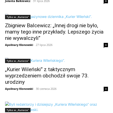
Jolanta Balkiewicz
-
31 lipca 2026
0
Tylko w „Kurierze”
Zbigniew Balcewicz: „Innej drogi nie było,
mamy tego inne przykłady. Lepszego życia
nie wywalczyli”
Apolinary Klonowski
-
27 lipca 2026
0
Tylko w „Kurierze”
„Kurier Wileński” z taktycznym
wyprzedzeniem obchodził swoje 73.
urodziny
Apolinary Klonowski
-
30 czerwca 2026
0
Tylko w „Kurierze”