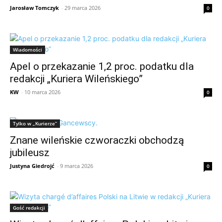
Jarosław Tomczyk
-
29 marca 2026
0
Wiadomości
Apel o przekazanie 1,2 proc. podatku dla
redakcji „Kuriera Wileńskiego”
KW
-
10 marca 2026
0
Tylko w „Kurierze”
Znane wileńskie czworaczki obchodzą
jubileusz
Justyna Giedrojć
-
9 marca 2026
0
Gość redakcji