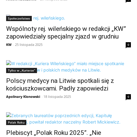
Społeczeństwo
Wspólnoty rej. wileńskiego w redakcji „KW”
zapowiedziały specjalny zjazd w grudniu
KW
-
25 listopada 2025
0
Tylko w „Kurierze”
Polscy medycy na Litwie spotkali się z
kościuszkowcami. Padły zapowiedzi
Apolinary Klonowski
-
18 listopada 2025
0
Polak Roku
Plebiscyt „Polak Roku 2025”. „Nie