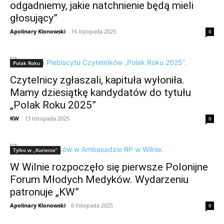
odgadniemy, jakie natchnienie będą mieli
głosujący”
Apolinary Klonowski
-
16 listopada 2025
0
Polak Roku
Czytelnicy zgłaszali, kapituła wyłoniła.
Mamy dziesiątkę kandydatów do tytułu
„Polak Roku 2025”
KW
-
13 listopada 2025
0
Tylko w „Kurierze”
W Wilnie rozpoczęło się pierwsze Polonijne
Forum Młodych Medyków. Wydarzeniu
patronuje „KW”
Apolinary Klonowski
-
6 listopada 2025
0