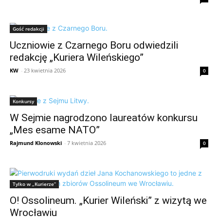
Gość redakcji
Uczniowie z Czarnego Boru odwiedzili
redakcję „Kuriera Wileńskiego”
KW
-
23 kwietnia 2026
0
Konkursy
W Sejmie nagrodzono laureatów konkursu
„Mes esame NATO”
Rajmund Klonowski
-
7 kwietnia 2026
0
Tylko w „Kurierze”
O! Ossolineum. „Kurier Wileński” z wizytą we
Wrocławiu