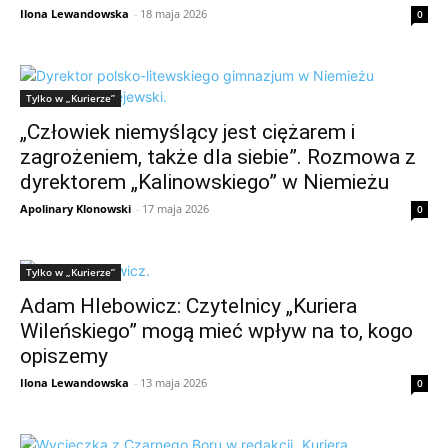
Ilona Lewandowska
-
18 maja 2026
0
Tylko w „Kurierze”
„Człowiek niemyślący jest ciężarem i
zagrożeniem, także dla siebie”. Rozmowa z
dyrektorem „Kalinowskiego” w Niemieżu
Apolinary Klonowski
-
17 maja 2026
0
Tylko w „Kurierze”
Adam Hlebowicz: Czytelnicy „Kuriera
Wileńskiego” mogą mieć wpływ na to, kogo
opiszemy
Ilona Lewandowska
-
13 maja 2026
0