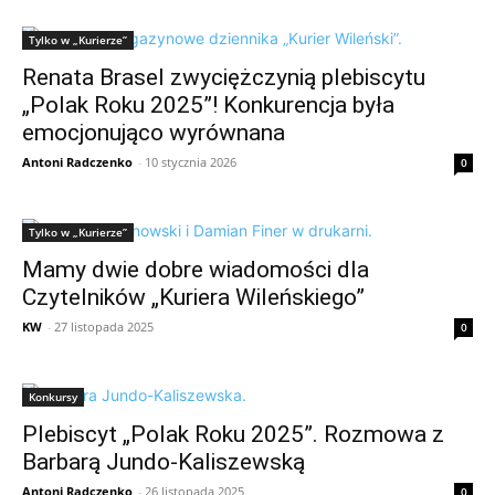
Tylko w „Kurierze”
Renata Brasel zwyciężczynią plebiscytu
„Polak Roku 2025”! Konkurencja była
emocjonująco wyrównana
Antoni Radczenko
-
10 stycznia 2026
0
Tylko w „Kurierze”
Mamy dwie dobre wiadomości dla
Czytelników „Kuriera Wileńskiego”
KW
-
27 listopada 2025
0
Konkursy
Plebiscyt „Polak Roku 2025”. Rozmowa z
Barbarą Jundo-Kaliszewską
Antoni Radczenko
-
26 listopada 2025
0