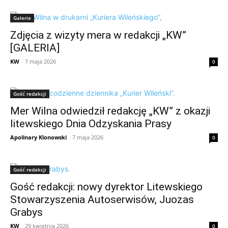
Galerie
Zdjęcia z wizyty mera w redakcji „KW”
[GALERIA]
KW
-
7 maja 2026
0
Gość redakcji
Mer Wilna odwiedził redakcję „KW” z okazji
litewskiego Dnia Odzyskania Prasy
Apolinary Klonowski
-
7 maja 2026
0
Gość redakcji
Gość redakcji: nowy dyrektor Litewskiego
Stowarzyszenia Autoserwisów, Juozas
Grabys
KW
-
29 kwietnia 2026
0