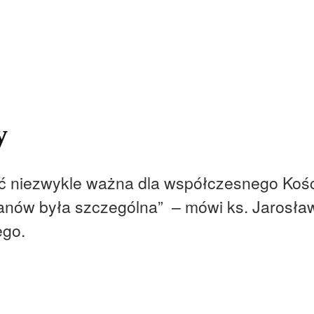
kolnictwo
Samorządy
Kultura
Historia
Komentarze
y
ć niezwykle ważna dla współczesnego Kościo
anów była szczególna” – mówi ks. Jarosła
ego.