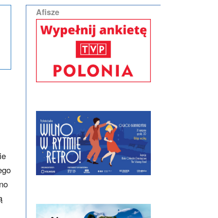
Afisze
ie
ego
ano
ą