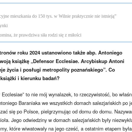
ne mieszkania do 150 tys. w Wilnie praktycznie nie istnieją”
ynki
omina, że prawdziwa siła rodzi się z miłości
tronów roku 2024 ustanowiono także abp. Antoniego
woją książkę „Defensor Ecclesiae. Arcybiskup Antoni
eje życia i posługi metropolity poznańskiego”. Co
książki i kierunku badań?
Ecclesiae” to nie mój wynalazek, to rzeczywistość, bo właśn
ntoniego Baraniaka we wszystkich domach salezjańskich po j
szać się po Polsce, pielgrzymując od domu do domu. Nazyw
cioła. Jego odwiedziny w domach salezjańskich były niezwykł
my, które wiwatowały na jego cześć, a ostatnim etapem była