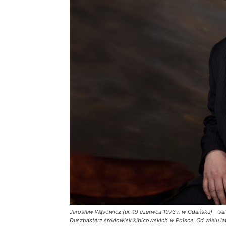
Jarosław Wąsowicz (ur. 19 czerwca 1973 r. w Gdańsku) – sa
Duszpasterz środowisk kibicowskich w Polsce. Od wielu lat