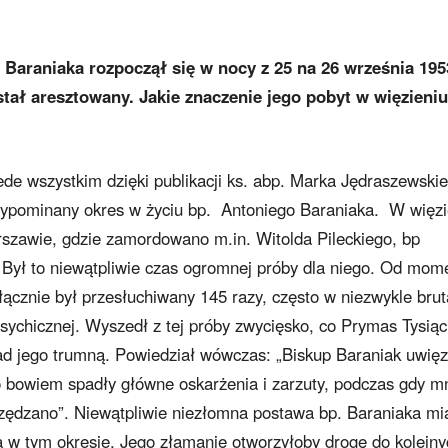
 Baraniaka rozpoczął się w nocy z 25 na 26 września 1953
tał aresztowany. Jakie znaczenie jego pobyt w więzieniu
ede wszystkim dzięki publikacji ks. abp. Marka Jędraszewski
 przypominany okres w życiu bp. Antoniego Baraniaka. W więzi
szawie, gdzie zamordowano m.in. Witolda Pileckiego, bp
 Był to niewątpliwie czas ogromnej próby dla niego. Od mom
ącznie był przesłuchiwany 145 razy, często w niezwykle brut
psychicznej. Wyszedł z tej próby zwycięsko, co Prymas Tysiąc
d jego trumną. Powiedział wówczas: „Biskup Baraniak uwięz
o bowiem spadły główne oskarżenia i zarzuty, podczas gdy m
czędzano”. Niewątpliwie niezłomna postawa bp. Baraniaka mi
 w tym okresie. Jego złamanie otworzyłoby drogę do kolejny