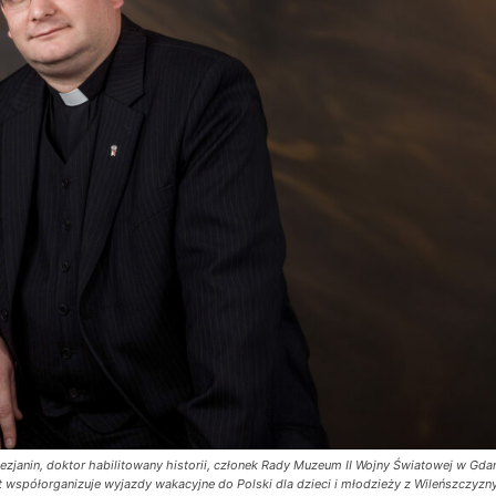
lezjanin, doktor habilitowany historii, członek Rady Muzeum II Wojny Światowej w Gda
 współorganizuje wyjazdy wakacyjne do Polski dla dzieci i młodzieży z Wileńszczyzny