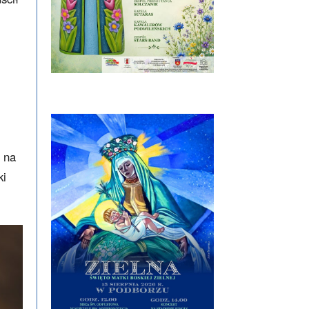
 na
ki