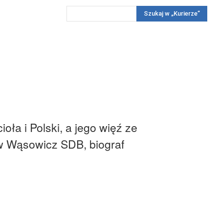
Szukaj w „Kurierze”
Wywiady
Reportaż
Konkursy
Więcej
REKLAMA
PRENUMERATA
KONKURSY
KONTAKTY
ła i Polski, a jego więź ze
w Wąsowicz SDB, biograf