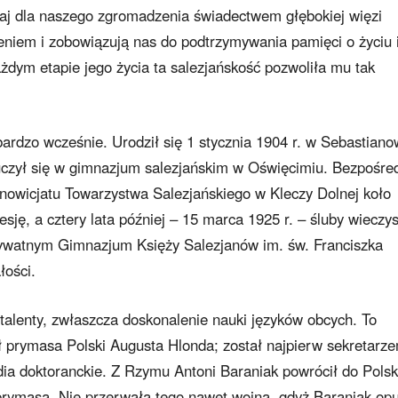
siaj dla naszego zgromadzenia świadectwem głębokiej więzi
iem i zobowiązują nas do podtrzymywania pamięci o życiu 
żdym etapie jego życia ta salezjańskość pozwoliła mu tak
ardzo wcześnie. Urodził się 1 stycznia 1904 r. w Sebastiano
uczył się w gimnazjum salezjańskim w Oświęcimiu. Bezpośre
o nowicjatu Towarzystwa Salezjańskiego w Kleczy Dolnej koło
sję, a cztery lata później – 15 marca 1925 r. – śluby wieczys
rywatnym Gimnazjum Księży Salezjanów im. św. Franciszka
ałości.
talenty, zwłaszcza doskonalenie nauki języków obcych. To
 prymasa Polski Augusta Hlonda; został najpierw sekretarze
ia doktoranckie. Z Rzymu Antoni Baraniak powrócił do Polsk
 prymasa. Nie przerwała tego nawet wojna, gdyż Baraniak opu