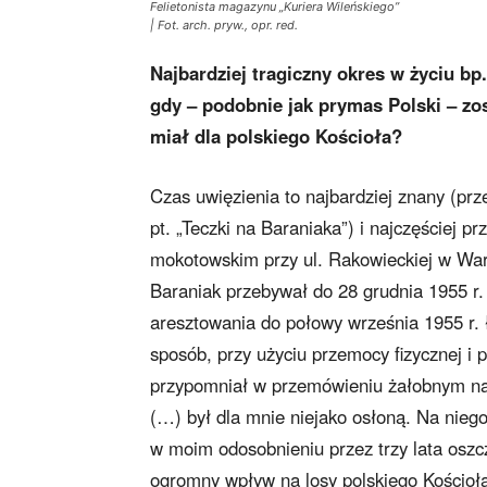
Felietonista magazynu „Kuriera Wileńskiego”
| Fot. arch. pryw., opr. red.
Najbardziej tragiczny okres w życiu bp.
gdy – podobnie jak prymas Polski – zos
miał dla polskiego Kościoła?
Czas uwięzienia to najbardziej znany (prz
pt. „Teczki na Baraniaka”) i najczęściej
mokotowskim przy ul. Rakowieckiej w War
Baraniak przebywał do 28 grudnia 1955 r.
aresztowania do połowy września 1955 r. ł
sposób, przy użyciu przemocy fizycznej i 
przypomniał w przemówieniu żałobnym na
(…) był dla mnie niejako osłoną. Na nieg
w moim odosobnieniu przez trzy lata osz
ogromny wpływ na losy polskiego Kościoła