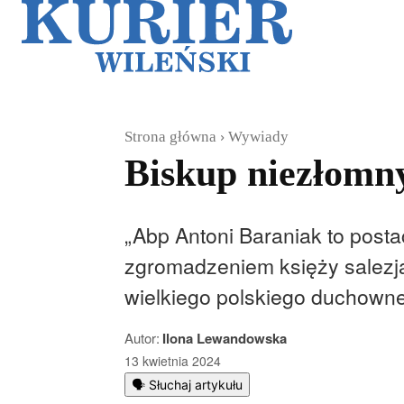
Galerie
Sz
Strona główna
Wywiady
Biskup niezłomn
„Abp Antoni Baraniak to posta
zgromadzeniem księży salezj
wielkiego polskiego duchown
Autor:
Ilona Lewandowska
13 kwietnia 2024
🗣️ Słuchaj artykułu