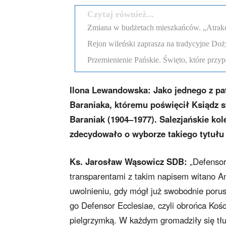
Czytaj również...
Zmiana w budżetach mieszkańców. „Atrakcyj
Rejon wileński zaprasza na tradycyjne Doż
Przemienienie Pańskie. Święto, które przyp
Ilona Lewandowska:
Jako jednego z pa
Baraniaka, któremu poświęcił Ksiądz s
Baraniak (1904–1977). Salezjańskie kol
zdecydowało o wyborze takiego tytułu 
Ks. Jarosław Wąsowicz SDB:
„Defensor 
transparentami z takim napisem witano A
uwolnieniu, gdy mógł już swobodnie poru
go Defensor Ecclesiae, czyli obrońca Koś
pielgrzymką. W każdym gromadziły się tłu