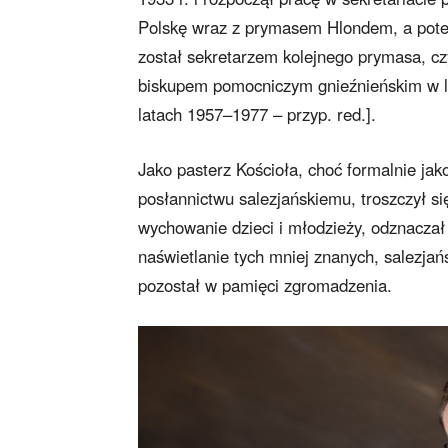
Polskę wraz z prymasem Hlondem, a potem
został sekretarzem kolejnego prymasa, cz
biskupem pomocniczym gnieźnieńskim w l
latach 1957–1977 – przyp. red.].
Jako pasterz Kościoła, choć formalnie jak
posłannictwu salezjańskiemu, troszczył się
wychowanie dzieci i młodzieży, odznacza
naświetlanie tych mniej znanych, salezjańs
pozostał w pamięci zgromadzenia.