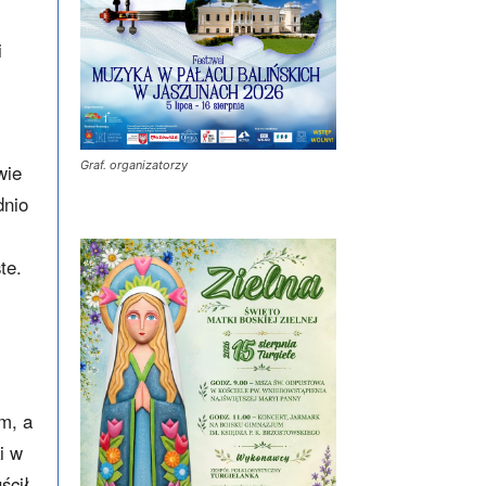
i
Graf. organizatorzy
wie
dnio
te.
m, a
i w
ścił