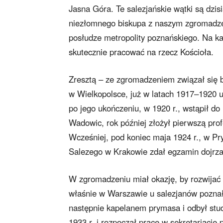
Jasna Góra. Te salezjańskie wątki są dzi
niezłomnego biskupa z naszym zgromadzen
posłudze metropolity poznańskiego. Na ka
skutecznie pracować na rzecz Kościoła.
Zresztą – ze zgromadzeniem związał się b
w Wielkopolsce, już w latach 1917–1920 
po jego ukończeniu, w 1920 r., wstąpił d
Wadowic, rok później złożył pierwszą profe
Wcześniej, pod koniec maja 1924 r., w P
Salezego w Krakowie zdał egzamin dojrz
W zgromadzeniu miał okazję, by rozwijać 
właśnie w Warszawie u salezjanów poznał
następnie kapelanem prymasa i odbył stud
1933 r. i rozpoczął pracę w sekretariacie