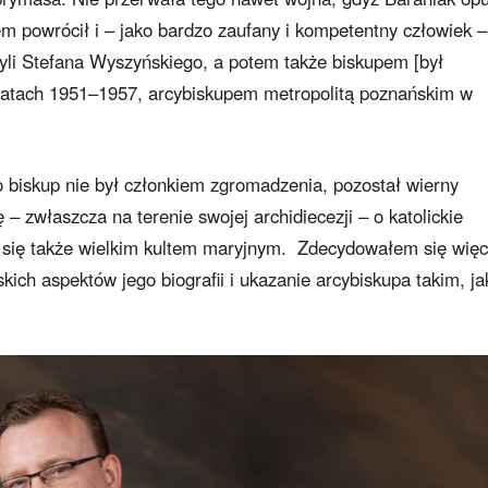
 powrócił i – jako bardzo zaufany i kompetentny człowiek –
yli Stefana Wyszyńskiego, a potem także biskupem [był
atach 1951–1957, arcybiskupem metropolitą poznańskim w
o biskup nie był członkiem zgromadzenia, pozostał wierny
 – zwłaszcza na terenie swojej archidiecezji – o katolickie
ł się także wielkim kultem maryjnym. Zdecydowałem się więc
kich aspektów jego biografii i ukazanie arcybiskupa takim, ja