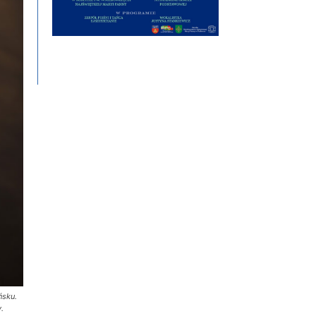
ńsku.
.