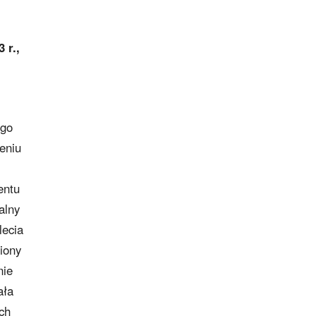
 r.,
ego
eniu
entu
alny
lecia
iony
nie
ała
ch