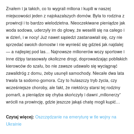
Znałem i ja takich, co to wygrali miliona i kupili w naszej
miejscowości jeden z najokazalszych domów. Była to rodzina z
prowincji i to bardzo wielodzietna. Nieoczekiwane pieniądze jak
woda sodowa, uderzyły im do głowy, że weselili się na całego i
w dzień, i w nocy! Już nawet sąsiedzi zastanawiali się, czy nie
sprzedać swoich domostw i nie wynieść się gdzieś jak najdalej
— a najlepiej pod las… Najnowsze milionerów wozy sportowe i
inne dżipy tarasowały okoliczne drogi, doprowadzając pobliskich
kierowców do szału, bo nie zawsze udawało się wyciągnąć
zawalidróg z domu, żeby usunęli samochody. Niecałe dwa lata
trwała ta sodomo-gomora. Czy to hulaszczy tryb życia, czy
wcześniejsze choroby, ale fakt, że niektórzy starsi tej rodziny
pomarli, a pieniądze się chyba skończyły i dawni „milionerzy”
wrócili na prowincję, gdzie jeszcze jakąś chatę mogli kupić…
Czytaj więcej:
Oszczędzanie na emeryturę w tle wojny na
Ukrainie