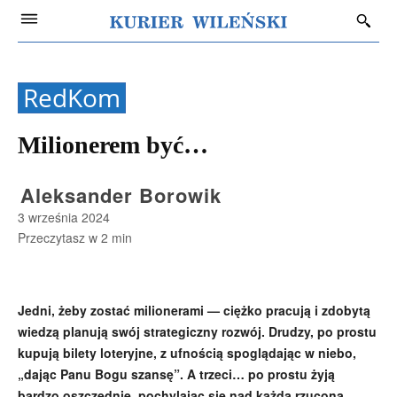
RedKom
Milionerem być…
Aleksander Borowik
3 września 2024
Przeczytasz w
2
min
Jedni, żeby zostać milionerami — ciężko pracują i zdobytą
wiedzą planują swój strategiczny rozwój. Drudzy, po prostu
kupują bilety loteryjne, z ufnością spoglądając w niebo,
„dając Panu Bogu szansę”. A trzeci… po prostu żyją
bardzo oszczędnie, pochylając się nad każdą rzuconą