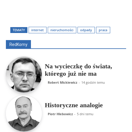
Wszyscy
Aleksander Borowik
Antoni Radczenko
Artur Płokszto
Grzegorz Górny
TEMATY
internet
nieruchomości
odpady
praca
ks. Jarosław Wąsowicz SDB
Piotr Hlebowicz
Rajmund Klonowski
Robert Mickiewicz
Tomasz Snarski
RedKomy
Więcej
Na wycieczkę do świata,
którego już nie ma
Robert Mickiewicz
-
14 godzin temu
Historyczne analogie
Piotr Hlebowicz
-
5 dni temu