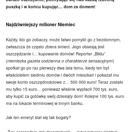
puszką i w końcu kupując… dom za domem!
Najdziwniejszy milioner Niemiec
Każdy, kto go zobaczy, może łatwo pomylić go z bezdomnym,
zwłaszcza że często zbiera śmieci. Jego obsesją jest
oszczędzanie i… kupowanie domów! Reporter „Bildu”
(
niemiecka gazeta codzienna o charakterze sensacyjnym
)
spotkał go po raz pierwszy dwa lata temu, kiedy ten był
właścicielem siedmiu domów i dwóch mieszkań i pokazał mu
swoje konto oszczędnościowe z… 500 000 euro! Teraz zostało
mu tylko 15 euro… ponieważ właśnie wypłacił 700 tys. euro,
aby kupić za gotówkę swój dziesiąty dom! Kolejne 100 tys. euro
ma na lokacie terminowej w innym banku.
Jak ten emeryt stał się tak bogaty?
„Żyję oszczędnie, tak dorastałem!” — mówi inżynier elektryk,