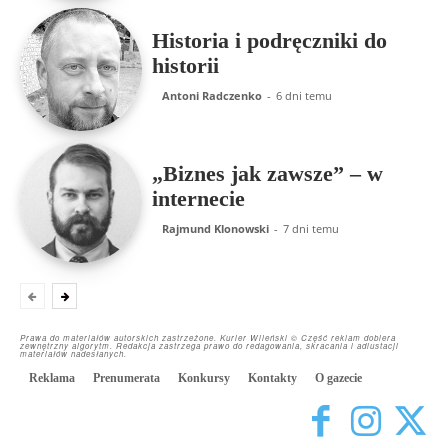
Historia i podręczniki do
historii
Antoni Radczenko
-
6 dni temu
„Biznes jak zawsze” – w
internecie
Rajmund Klonowski
-
7 dni temu
Prawa do materiałów autorskich zastrzeżone. Kurier Wileński © Część reklam dobiera
zewnętrzny algorytm. Redakcja zastrzega prawo do redagowania, skracania i adiustacji
materiałów nadesłanych.
Reklama
Prenumerata
Konkursy
Kontakty
O gazecie