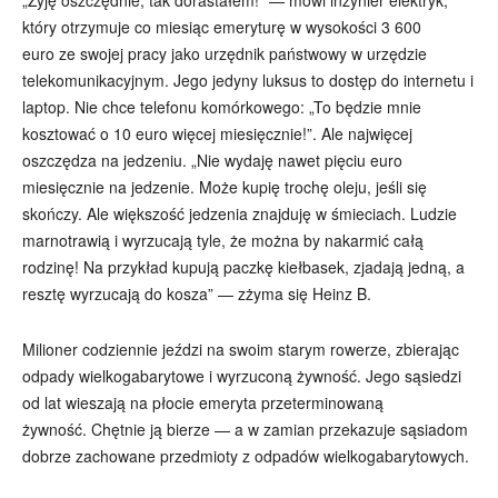
który otrzymuje co miesiąc emeryturę w wysokości 3 600
euro ze swojej pracy jako urzędnik państwowy w urzędzie
telekomunikacyjnym. Jego jedyny luksus to dostęp do internetu i
laptop. Nie chce telefonu komórkowego: „To będzie mnie
kosztować o 10 euro więcej miesięcznie!”. Ale najwięcej
oszczędza na jedzeniu. „Nie wydaję nawet pięciu euro
miesięcznie na jedzenie. Może kupię trochę oleju, jeśli się
skończy. Ale większość jedzenia znajduję w śmieciach. Ludzie
marnotrawią i wyrzucają tyle, że można by nakarmić całą
rodzinę! Na przykład kupują paczkę kiełbasek, zjadają jedną, a
resztę wyrzucają do kosza” — zżyma się Heinz B.
Milioner codziennie jeździ na swoim starym rowerze, zbierając
odpady wielkogabarytowe i wyrzuconą żywność. Jego sąsiedzi
od lat wieszają na płocie emeryta przeterminowaną
żywność. Chętnie ją bierze — a w zamian przekazuje sąsiadom
dobrze zachowane przedmioty z odpadów wielkogabarytowych.