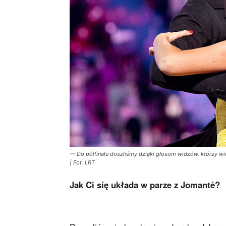
— Do półfinału doszliśmy dzięki głosom widzów, którzy wi
| Fot. LRT
Jak Ci się układa w parze z Jomantė?