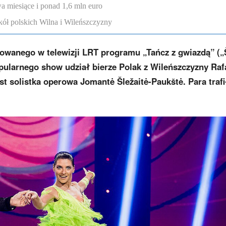
a miesiące i ponad 1,6 mln euro
ół polskich Wilna i Wileńszczyzny
owanego w telewizji LRT programu „Tańcz z gwiazdą” (
opularnego show udział bierze Polak z Wileńszczyzny Raf
st solistka operowa Jomantė Šležaitė-Paukštė. Para trafi