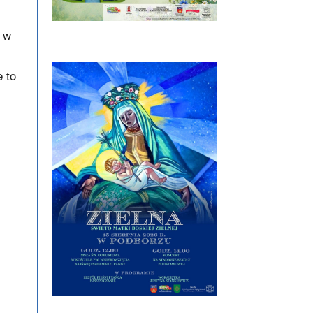
y w
 to