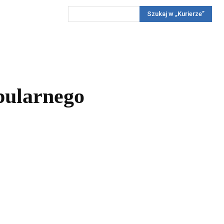
Szukaj w „Kurierze”
Wywiady
Reportaż
Konkursy
Więcej
REKLAMA
PRENUMERATA
KONKURSY
KONTAKTY
pularnego