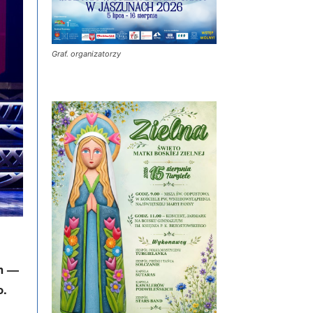
Graf. organizatorzy
ch —
o.