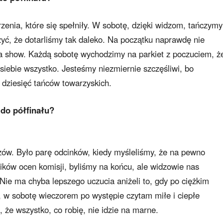
enia, które się spełniły. W sobotę, dzięki widzom, tańczym
zyć, że dotarliśmy tak daleko. Na początku naprawdę nie
a show. Każdą sobotę wychodzimy na parkiet z poczuciem, że
siebie wszystko. Jesteśmy niezmiernie szczęśliwi, bo
 dziesięć tańców towarzyskich.
 do półfinału?
zów. Było parę odcinków, kiedy myśleliśmy, że na pewno
ków ocen komisji, byliśmy na końcu, ale widzowie nas
. Nie ma chyba lepszego uczucia aniżeli to, gdy po ciężkim
, w sobotę wieczorem po występie czytam miłe i ciepłe
 że wszystko, co robię, nie idzie na marne.