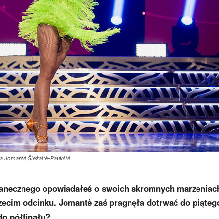
wa Jomantė Šležaitė-Paukštė
u tanecznego opowiadałeś o swoich skromnych marzenia
rzecim odcinku. Jomantė zaś pragnęła dotrwać do piąteg
do półfinału?