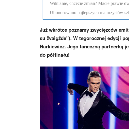
Wilnianie, chcecie zmian? Macie prawie dw
Uhonorowano najlepszych maturzystów szk
Już wkrótce poznamy zwycięzców emit
su žvaigžde”). W tegorocznej edycji p
Narkiewicz. Jego taneczną partnerką je
do półfinału!