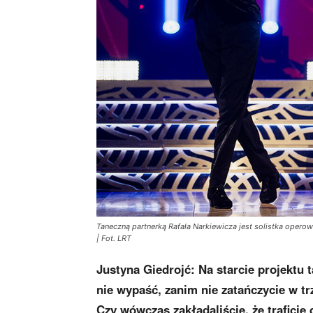
Taneczną partnerką Rafała Narkiewicza jest solistka opero
| Fot. LRT
Justyna Giedrojć:
Na starcie projekt
nie wypaść, zanim nie zatańczycie w t
Czy wówczas zakładaliście, że traficie 