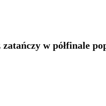
kolnictwo
Samorządy
Kultura
Historia
Komentarze
 zatańczy w półfinale po