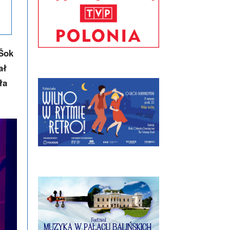
„Šok
ał
ła