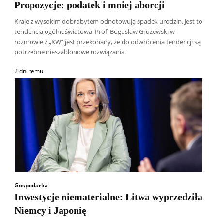
Propozycje: podatek i mniej aborcji
Kraje z wysokim dobrobytem odnotowują spadek urodzin. Jest to
tendencja ogólnoświatowa. Prof. Bogusław Grużewski w
rozmowie z „KW” jest przekonany, że do odwrócenia tendencji są
potrzebne nieszablonowe rozwiązania.
2 dni temu
Gospodarka
Inwestycje niematerialne: Litwa wyprzedziła
Niemcy i Japonię