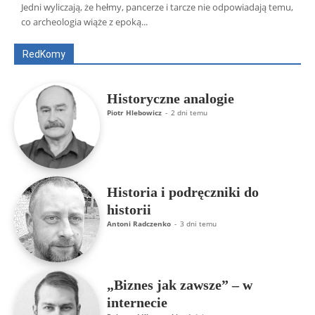
Wszyscy
Aleksander Borowik
Antoni Radczenko
Jedni wyliczają, że hełmy, pancerze i tarcze nie odpowiadają temu,
Artur Płokszto
Grzegorz Górny
co archeologia wiąże z epoką...
ks. Jarosław Wąsowicz SDB
Piotr Hlebowicz
Rajmund Klonowski
Robert Mickiewicz
Tomasz Snarski
RedKomy
Więcej
Historyczne analogie
Piotr Hlebowicz
-
2 dni temu
Historia i podręczniki do
historii
Antoni Radczenko
-
3 dni temu
„Biznes jak zawsze” – w
internecie