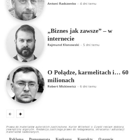
Antoni Radczenko
-
4 dni temu
„Biznes jak zawsze” – w
internecie
Rajmund Klonowski
-
5 dni temu
O Połądze, karmelitach i… 60
milionach
Robert Mickiewicz
-
6 dni temu
Prawa do materiałów autorskich zastrzeżone. Kurier Wileński © Część reklam dobiera
zewnętrzny algorytm. Redakcja zastrzega prawo do redagowania, skracania i adiustacji
materiałów nadesłanych.
Reklama
Prenumerata
Konkursy
Kontakty
O gazecie