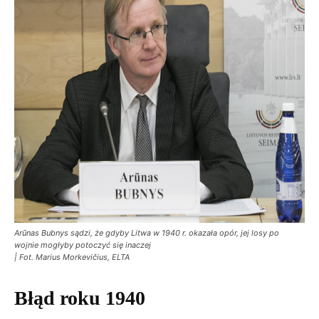
Arūnas Bubnys sądzi, że gdyby Litwa w 1940 r. okazała opór, jej losy po
wojnie mogłyby potoczyć się inaczej
| Fot. Marius Morkevičius, ELTA
Błąd roku 1940