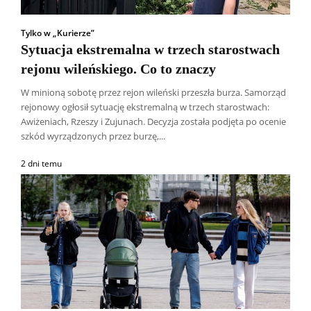
Tylko w „Kurierze”
Sytuacja ekstremalna w trzech starostwach
rejonu wileńskiego. Co to znaczy
W minioną sobotę przez rejon wileński przeszła burza. Samorząd
rejonowy ogłosił sytuację ekstremalną w trzech starostwach:
Awiżeniach, Rzeszy i Zujunach. Decyzja została podjęta po ocenie
szkód wyrządzonych przez burzę,...
2 dni temu