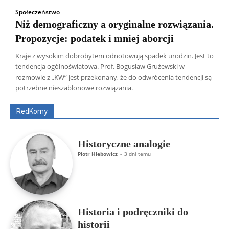
Społeczeństwo
Niż demograficzny a oryginalne rozwiązania.
Propozycje: podatek i mniej aborcji
Kraje z wysokim dobrobytem odnotowują spadek urodzin. Jest to
tendencja ogólnoświatowa. Prof. Bogusław Grużewski w
Wszyscy
Aleksander Borowik
Antoni Radczenko
rozmowie z „KW” jest przekonany, że do odwrócenia tendencji są
Artur Płokszto
Grzegorz Górny
potrzebne nieszablonowe rozwiązania.
ks. Jarosław Wąsowicz SDB
Piotr Hlebowicz
Rajmund Klonowski
Robert Mickiewicz
Tomasz Snarski
RedKomy
Więcej
Historyczne analogie
Piotr Hlebowicz
-
3 dni temu
Historia i podręczniki do
historii