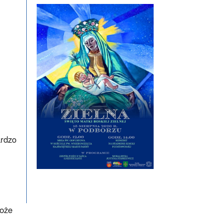
ardzo
Boże