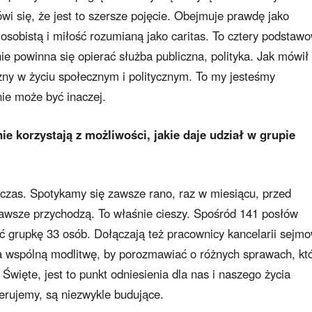
wi się, że jest to szersze pojęcie. Obejmuje prawdę jako
osobistą i miłość rozumianą jako caritas. To cztery podstaw
nie powinna się opierać służba publiczna, polityka. Jak mówił
czny w życiu społecznym i politycznym. To my jesteśmy
nie może być inaczej.
e korzystają z możliwości, jakie daje udział w grupie
o czas. Spotykamy się zawsze rano, raz w miesiącu, przed
zawsze przychodzą. To właśnie cieszy. Spośród 141 posłów
ć grupkę 33 osób. Dołączają też pracownicy kancelarii sejmo
na wspólną modlitwę, by porozmawiać o różnych sprawach, kt
więte, jest to punkt odniesienia dla nas i naszego życia
ierujemy, są niezwykle budujące.