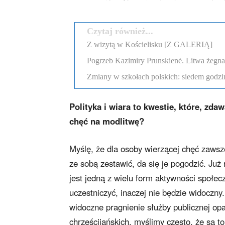
Czytaj również...
Z wizytą w Kościelisku [Z GALERIĄ]
Pogrzeb Kazimiry Prunskienė. Litwa żegn
Zmiany w szkołach polskich: siedem godzi
Polityka i wiara to kwestie, które, zda
chęć na modlitwę?
Myślę, że dla osoby wierzącej chęć zawsze
ze sobą zestawić, da się je pogodzić. Już
jest jedną z wielu form aktywności społec
uczestniczyć, inaczej nie będzie widoczny
widoczne pragnienie służby publicznej op
chrześcijańskich, myślimy często, że są 