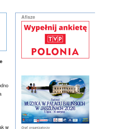
Afisze
że
udno
a
ak w
Graf. organizatorzy