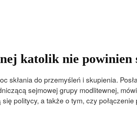
kolnictwo
Samorządy
Kultura
Historia
Komentarze
znej katolik nie powinien
c skłania do przemyśleń i skupienia. Pos
odniczącą sejmowej grupy modlitewnej, mówi
 się politycy, a także o tym, czy połączenie p