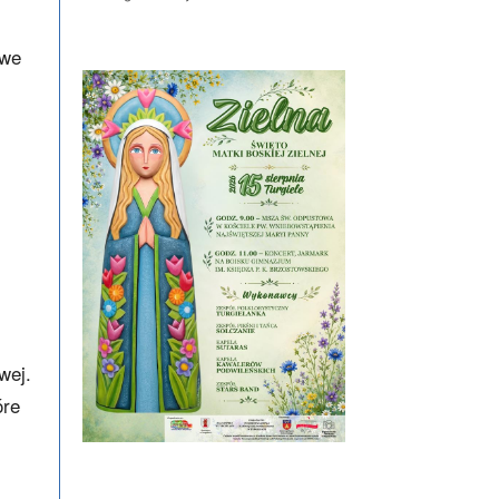
owe
wej.
óre