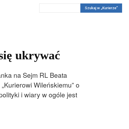
Szukaj w „Kurierze”
Wywiady
Reportaż
Konkursy
Więcej
REKLAMA
PRENUMERATA
KONKURSY
KONTAKTY
 się ukrywać
łanka na Sejm RL Beata
 „Kurierowi Wileńskiemu” o
olityki i wiary w ogóle jest