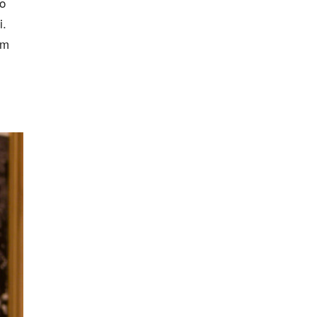
ło
i.
ym