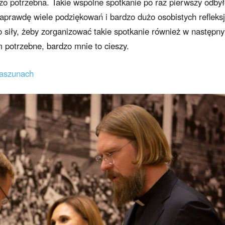
zo potrzebna. Takie wspólne spotkanie po raz pierwszy odby
aprawdę wiele podziękowań i bardzo dużo osobistych refleksj
o siły, żeby zorganizować takie spotkanie również w następn
m potrzebne, bardzo mnie to cieszy.
Jaszunach