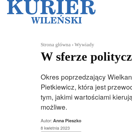
Galerie
Sz
Strona główna
Wywiady
W sferze polityc
Okres poprzedzający Wielkano
Pietkiewicz, która jest przew
tym, jakimi wartościami kierują
możliwe.
Autor:
Anna Pieszko
8 kwietnia 2023