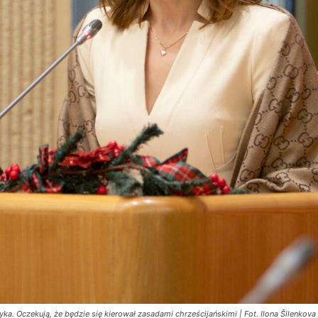
ka. Oczekują, że będzie się kierował zasadami chrześcijańskimi | Fot. Ilona Šilenkova /