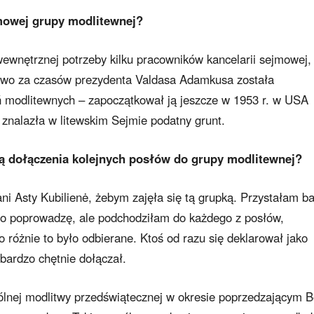
jmowej grupy modlitewnej?
ewnętrznej potrzeby kilku pracowników kancelarii sejmowej,
kowo za czasów prezydenta Valdasa Adamkusa została
ń modlitewnych – zapoczątkował ją jeszcze w 1953 r. w USA
 znalazła w litewskim Sejmie podatny grunt.
ją dołączenia kolejnych posłów do grupy modlitewnej?
i Asty Kubilienė, żebym zajęła się tą grupką. Przystałam b
 to poprowadzę, ale podchodziłam do każdego z posłów,
 różnie to było odbierane. Ktoś od razu się deklarował jako
 bardzo chętnie dołączał.
ólnej modlitwy przedświątecznej w okresie poprzedzającym 