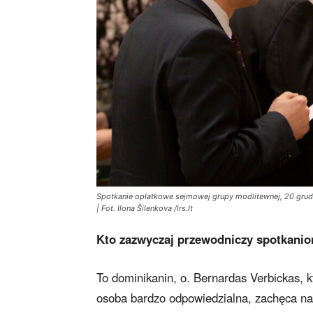
Spotkanie opłatkowe sejmowej grupy modlitewnej, 20 grudn
| Fot. Ilona Šilenkova /lrs.lt
Kto zazwyczaj przewodniczy spotkani
To dominikanin, o. Bernardas Verbickas, k
osoba bardzo odpowiedzialna, zachęca n