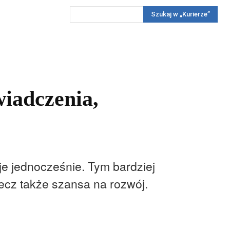
Szukaj w „Kurierze”
Wywiady
Reportaż
Konkursy
Więcej
REKLAMA
PRENUMERATA
KONKURSY
KONTAKTY
iadczenia,
je jednocześnie. Tym bardziej
lecz także szansa na rozwój.