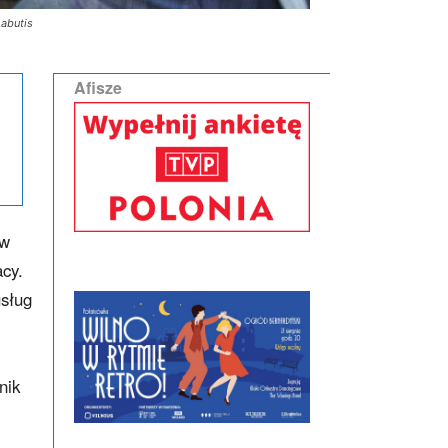
Labutis
Afisze
 w
acy.
usług
nik