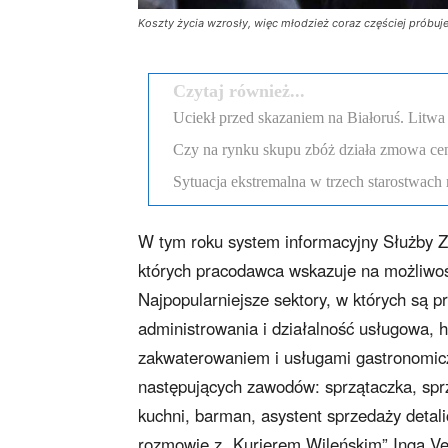
Koszty życia wzrosły, więc młodzież coraz częściej próbuje
Czytaj również...
Uciekł przed skazaniem na Białoruś. Litw
Czy na rynku skupu zbóż działa zmowa c
Sytuacja ekstremalna w trzech starostwach 
W tym roku system informacyjny Służby Zat
których pracodawca wskazuje na możliwość 
Najpopularniejsze sektory, w których są p
administrowania i działalność usługowa, h
zakwaterowaniem i usługami gastronomicz
następujących zawodów: sprzątaczka, sprz
kuchni, barman, asystent sprzedaży detali
rozmowie z „Kurierem Wileńskim” Inga Veg