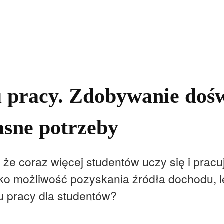
kolnictwo
Samorządy
Kultura
Historia
Komentarze
u pracy. Zdobywanie dośw
asne potrzeby
 że coraz więcej studentów uczy się i pracu
ylko możliwość pozyskania źródła dochodu, 
u pracy dla studentów?