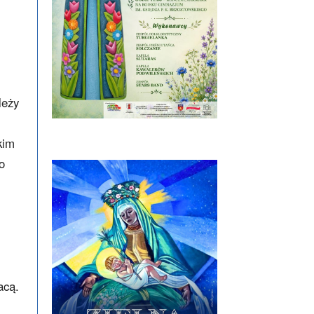
leży
kim
o
acą.