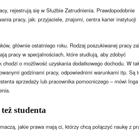
acy, rejestrują się w Służbie Zatrudnienia. Prawdopodobnie
ia pracy, jak: przyjaciele, znajomi, centra karier instytucji
nków, głównie ostatniego roku. Rodzaj poszukiwanej pracy za
ają pracy w specjalnościach, które studiują, aby zdobyć
k chodzi o możliwość uzyskania dodatkowego dochodu. W ta
sowanymi godzinami pracy, odpowiednimi warunkami itp. Są t
systenta sprzedaży lub pracownika pomocniczego – mówi Inga
enia.
też studenta
umaczą, jakie prawa mają ci, którzy chcą połączyć naukę z pr