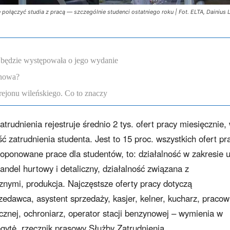
 połączyć studia z pracą — szczególnie studenci ostatniego roku | Fot. ELTA, Dainius 
a będzie występowała o jego wydanie
enowa?
rejonu wileńskiego. Co to znaczy
rudnienia rejestruje średnio 2 tys. ofert pracy miesięcznie,
zatrudnienia studenta. Jest to 15 proc. wszystkich ofert pr
roponowane prace dla studentów, to: działalność w zakresie 
andel hurtowy i detaliczny, działalność związana z
nymi, produkcja. Najczęstsze oferty pracy dotyczą
edawca, asystent sprzedaży, kasjer, kelner, kucharz, pracow
cznej, ochroniarz, operator stacji benzynowej – wymienia w
ytė, rzecznik prasowy Służby Zatrudnienia.