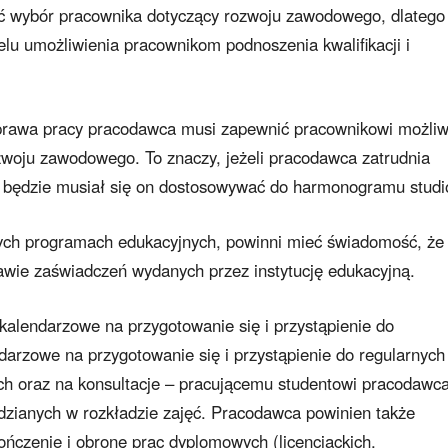
ć wybór pracownika dotyczący rozwoju zawodowego, dlatego
u umożliwienia pracownikom podnoszenia kwalifikacji i
 prawa pracy pracodawca musi zapewnić pracownikowi możliw
zwoju zawodowego. To znaczy, jeżeli pracodawca zatrudnia
 że będzie musiał się on dostosowywać do harmonogramu studi
nych programach edukacyjnych, powinni mieć świadomość, że
awie zaświadczeń wydanych przez instytucję edukacyjną.
 kalendarzowe na przygotowanie się i przystąpienie do
arzowe na przygotowanie się i przystąpienie do regularnych
ych oraz na konsultacje – pracującemu studentowi pracodawc
widzianych w rozkładzie zajęć. Pracodawca powinien także
ńczenie i obronę prac dyplomowych (licencjackich,