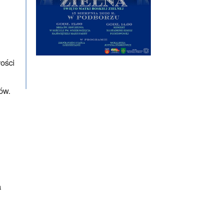
ości
ów.
a