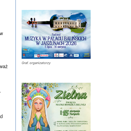
ów
Graf. organizatorzy
eważ
–
ód