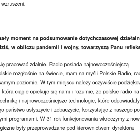
 wzruszeni.
konały moment na podsumowanie dotychczasowej działaln
dziś, w obliczu pandemii i wojny, towarzyszą Panu reflek
się pracować zdalnie. Radio posiada najnowocześniejszą
polskie rozgłośnie na świecie, mam na myśli Polskie Radio, ra
 samym poziomie. W tym miejscu należy oczywiście podzięk
óra ciągle opiekuje się nami i rozumie, że polskie radio na
echnikę i najnowocześniejsze technologie, które odpowiadał
 państwo usłyszycie i zobaczycie, korzystając z naszego po
 nowymi programami. W 31 rok funkcjonowania wkroczymy z no
ogiczne były przeprowadzane pod kierownictwem dyrektora