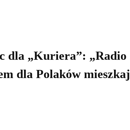
kolnictwo
Samorządy
Kultura
Historia
Komentarze
 dla „Kuriera”: „Radio 
iem dla Polaków mieszka