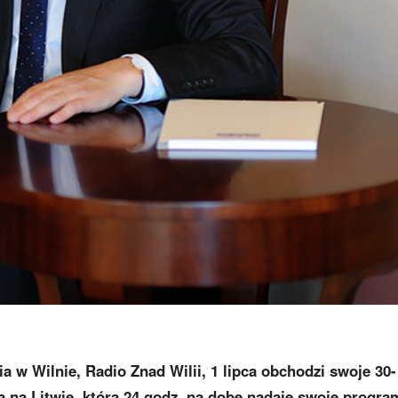
 w Wilnie, Radio Znad Wilii, 1 lipca obchodzi swoje 30-
wa na Litwie, która 24 godz. na dobę nadaje swoje progra