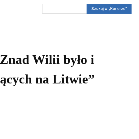
Szukaj w „Kurierze”
Wywiady
Reportaż
Konkursy
Więcej
REKLAMA
PRENUMERATA
KONKURSY
KONTAKTY
Znad Wilii było i
jących na Litwie”