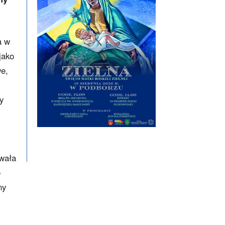
a w
jako
we,
y
owała
o
ny