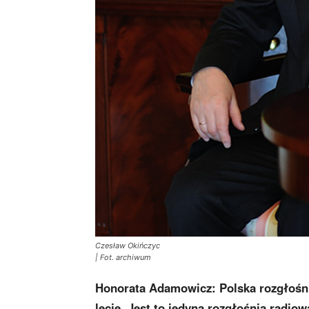
Czesław Okińczyc
| Fot. archiwum
Honorata Adamowicz: Polska rozgłośnia
lecie. Jest to jedyna rozgłośnia radio