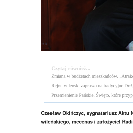
Czytaj również...
Zmiana w budżetach mieszkańców. „Atrakcyj
Rejon wileński zaprasza na tradycyjne Doż
Przemienienie Pańskie. Święto, które przyp
Czesław Okińczyc, sygnatariusz Aktu N
wileńskiego, mecenas i założyciel Radi