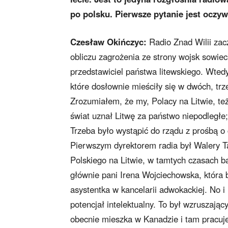
po polsku. Pierwsze pytanie jest oczyw
Czesław Okińczyc:
Radio Znad Wilii zacz
obliczu zagrożenia ze strony wojsk sowie
przedstawiciel państwa litewskiego. Wted
które dosłownie mieściły się w dwóch, tr
Zrozumiałem, że my, Polacy na Litwie, te
świat uznał Litwę za państwo niepodległe
Trzeba było wystąpić do rządu z prośbą o 
Pierwszym dyrektorem radia był Walery 
Polskiego na Litwie, w tamtych czasach 
głównie pani Irena Wojciechowska, która b
asystentka w kancelarii adwokackiej. No 
potencjał intelektualny. To był wzruszaj
obecnie mieszka w Kanadzie i tam pracuje