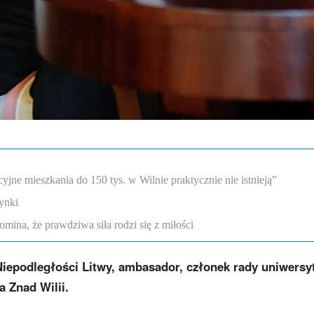
ne mieszkania do 150 tys. w Wilnie praktycznie nie istnieją”
ynki
omina, że prawdziwa siła rodzi się z miłości
iepodległości Litwy, ambasador, członek rady uniwersy
a Znad Wilii.