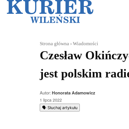
Galerie
Sz
Strona główna
Wiadomości
Czesław Okińczyc
jest polskim rad
Autor:
Honorata Adamowicz
1 lipca 2022
🗣️ Słuchaj artykułu