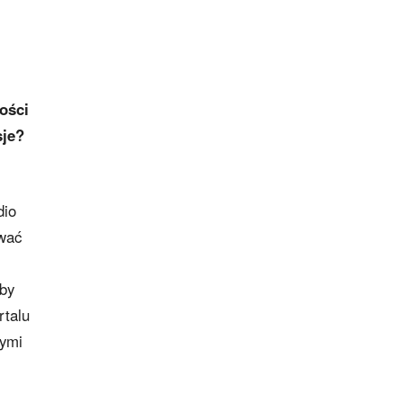
ości
sje?
dio
ować
yby
rtalu
wymi