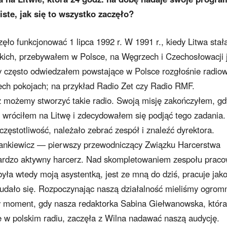
iste, jak się to wszystko zaczęło?
ęło funkcjonować 1 lipca 1992 r. W 1991 r., kiedy Litwa stał
ckich, przebywałem w Polsce, na Węgrzech i Czechosłowacji 
y często odwiedzałem powstające w Polsce rozgłośnie radio
zech pokojach; na przykład Radio Zet czy Radio RMF.
ż możemy stworzyć takie radio. Swoją misję zakończyłem, gd
; wróciłem na Litwę i zdecydowałem się podjąć tego zadania.
częstotliwość, należało zebrać zespół i znaleźć dyrektora.
Tankiewicz — pierwszy przewodniczący Związku Harcerstwa
bardzo aktywny harcerz. Nad skompletowaniem zespołu prac
yła wtedy moją asystentką, jest ze mną do dziś, pracuje jak
i udało się. Rozpoczynając naszą działalność mieliśmy ogrom
ący moment, gdy nasza redaktorka Sabina Giełwanowska, która
 w polskim radiu, zaczęła z Wilna nadawać naszą audycję.