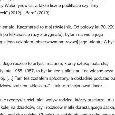
 Walentynowicz, a także liczne publikacje czy filmy
ek” (2012), „Bard” (2013).
niemało. Kaczmarski to mój rówieśnik. Od połowy lat 70. XX
h po kilkanaście razy z oryginału), byłam na wielu jego
 z jego udziałem, obserwowałam rozwój jego talentu. A był 
 Jego rodzice to artyści malarze, którzy sztukę malarską
yły lata 1955–1957, to był koniec stalinizmu i na własne oczy
rój. […] Tam też zostałem spłodzony, a dokładnie podczas bu
iców statkiem »Rossija«” – tak to relacjonował Jacek.
nie rzeczywistości mieli wpływ rodzice, którzy przekazali mu
kolej na dziadków, czyli rodziców matki dorastającego Jacka
ejęli nad nim opiekę. Chociaż tu zadziałały zgoła odmienne 