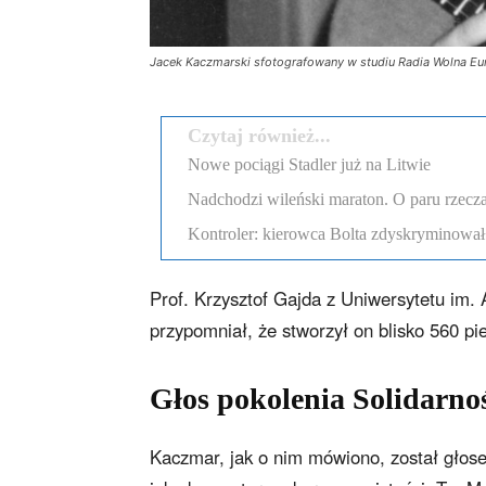
Jacek Kaczmarski sfotografowany w studiu Radia Wolna Eu
Czytaj również...
Nowe pociągi Stadler już na Litwie
Nadchodzi wileński maraton. O paru rzecza
Kontroler: kierowca Bolta zdyskryminował
Prof. Krzysztof Gajda z Uniwersytetu im
przypomniał, że stworzył on blisko 560 pi
Głos pokolenia Solidarno
Kaczmar, jak o nim mówiono, został głos