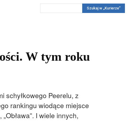
Szukaj w „Kurierze”
Wywiady
Reportaż
Konkursy
Więcej
REKLAMA
PRENUMERATA
KONKURSY
KONTAKTY
ności. W tym roku
mi schyłkowego Peerelu, z
ego rankingu wiodące miejsce
„Obława”. I wiele innych,