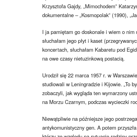
Krzysztofa Gajdy, „Mimochodem” Katarzyny
dokumentalne – „Kosmopolak” (1990), „Jac
I ja pamiętam go doskonale i wiem o nim 
słuchałam jego płyt i kaset (przegrywanyc
koncertach, słuchałam Kabaretu pod Egidą
na owe czasy nietuzinkową postacią.
Urodził się 22 marca 1957 r. w Warszawie.
studiowali w Leningradzie i Kijowie. „To b
zobaczyli, jak wygląda ten wymarzony ust
na Morzu Czarnym, podczas wycieczki rodz
Niewątpliwie na późniejsze jego postrzega
antykomunistyczny gen. A potem przyszła 
którzy ze względu na sytuację rodziny prz