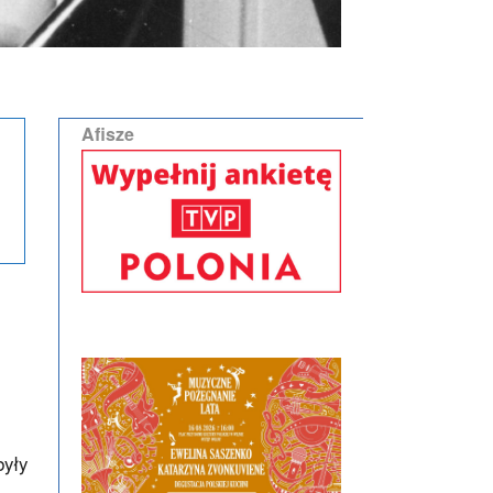
Afisze
były