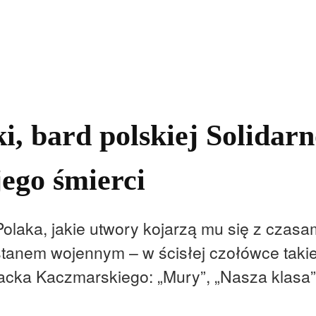
kolnictwo
Samorządy
Kultura
Historia
Komentarze
, bard polskiej Solidar
jego śmierci
olaka, jakie utwory kojarzą mu się z czasa
stanem wojennym – w ścisłej czołówce taki
cka Kaczmarskiego: „Mury”, „Nasza klasa”, 