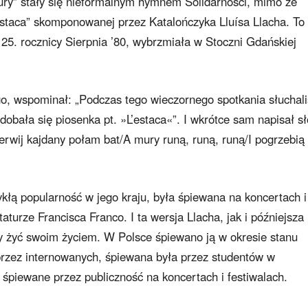
ury” stały się nieformalnym hymnem Solidarności, mimo że
’estaca” skomponowanej przez Katalończyka Lluísa Llacha. To
ji 25. rocznicy Sierpnia ’80, wybrzmiała w Stoczni Gdańskiej
ego, wspominał: „Podczas tego wieczornego spotkania słuchal
dobała się piosenka pt. »L’estaca«”. I wkrótce sam napisał s
erwij kajdany połam bat/A mury runą, runą, runą/I pogrzebią
kłą popularność w jego kraju, była śpiewana na koncertach i
aturze Francisca Franco. I ta wersja Llacha, jak i późniejsza
y żyć swoim życiem. W Polsce śpiewano ją w okresie stanu
przez internowanych, śpiewana była przez studentów w
śpiewane przez publiczność na koncertach i festiwalach.