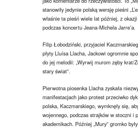
jako komentarze do rzeczywistości. To „M
stanowiły jedynie polską wersję pieśni „L
właśnie ta pieśń wiele lat później, z okaz
podczas koncertu Jeana-Michela Jarre’a.
Filip Łobodziński, przyjaciel Kaczmarski
płyty Lluísa Llacha, Jackowi ogromnie spo
do jej melodii: „Wyrwij murom zęby krat/Z
stary świat”.
Pierwotna piosenka Llacha zyskała niezwy
manifestacjach jako protest przeciwko dykt
polska, Kaczmarskiego, wymknęły się, ab
wojennego, podczas strajków w stoczni i 
akademikach. Później „Mury” gromko były 