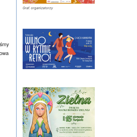
Graf. organizatorzy
iśmy
łowa