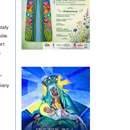
tały
ków.
ert
k
”
biany