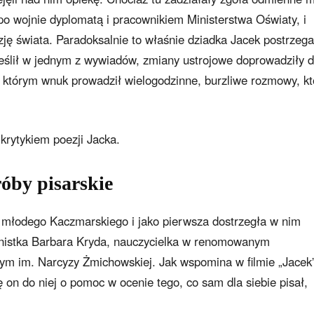
po wojnie dyplomatą i pracownikiem Ministerstwa Oświaty, i
zję świata. Paradoksalnie to właśnie dziadka Jacek postrzega
kreślił w jednym z wywiadów, zmiany ustrojowe doprowadziły 
z którym wnuk prowadził wielogodzinne, burzliwe rozmowy, kt
krytykiem poezji Jacka.
róby pisarskie
 młodego Kaczmarskiego i jako pierwsza dostrzegła w nim
lonistka Barbara Kryda, nauczycielka w renomowanym
m im. Narcyzy Żmichowskiej. Jak wspomina w filmie „Jacek
ę on do niej o pomoc w ocenie tego, co sam dla siebie pisał,