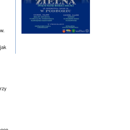
 w.
jak
rzy
,
moce,