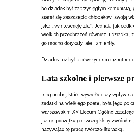
bo dziadek był zaprzysięgłym komunistą, 
starał się zaszczepić chłopakowi swoją wi
jako „kwintesencję zła”. Jednak, jak pod
wielkich przeobrażeń również u dziadka, 
go mocno dotykały, ale i zmieniły.
Dziadek też był pierwszym recenzentem i 
Lata szkolne i pierwsze p
Inną osobą, która wywarła duży wpływ na
zadatki na wielkiego poetę, była jego po
warszawskim XV Liceum Ogólnokształcący
już na początku pierwszej klasy zwrócił si
nazywając tę pracę twórczo-literacką.