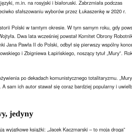
ęzyki, m.in. na rosyjski i białoruski. Zabrzmiała podczas
zeciwko sfałszowaniu wyborów przez Łukaszenkę w 2020 r.
historii Polski w tamtym okresie. W tym samym roku, gdy pows
Wojtyła. Dwa lata wcześniej powstał Komitet Obrony Robotni
ki Jana Pawła II do Polski, odbył się pierwszy wspólny konc
wskiego i Zbigniewa Łapińskiego, noszący tytuł „Mury”. Ro
ożywienia po dekadach komunistycznego totalitaryzmu. „Mury
A sam ich autor stawał się coraz bardziej popularny i uwiel
y, jedyny
ają wyjątkowe książki: „Jacek Kaczmarski – to moja droga”