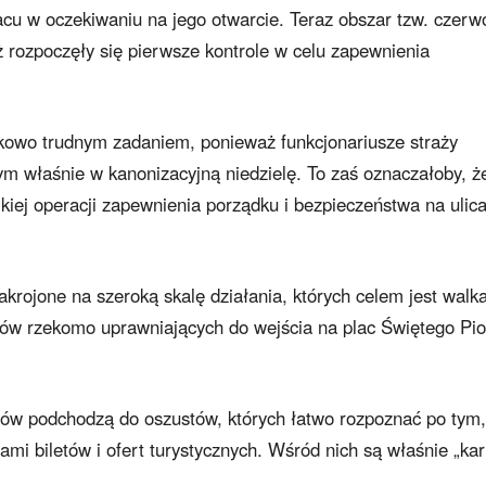
cu w oczekiwaniu na jego otwarcie. Teraz obszar tzw. czerw
ż rozpoczęły się pierwsze kontrole w celu zapewnienia
kowo trudnym zadaniem, ponieważ funkcjonariusze straży
owym właśnie w kanonizacyjną niedzielę. To zaś oznaczałoby, ż
lkiej operacji zapewnienia porządku i bezpieczeństwa na ulic
rojone na szeroką skalę działania, których celem jest walka
ów rzekomo uprawniających do wejścia na plac Świętego Pio
zymów podchodzą do oszustów, których łatwo rozpoznać po tym,
ami biletów i ofert turystycznych. Wśród nich są właśnie „kar