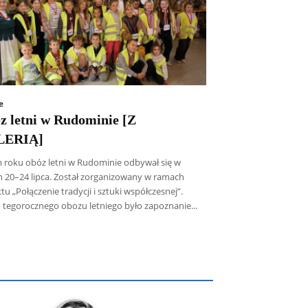
e
z letni w Rudominie [Z
LERIĄ]
 roku obóz letni w Rudominie odbywał się w
h 20–24 lipca. Został zorganizowany w ramach
tu „Połączenie tradycji i sztuki współczesnej”.
 tegorocznego obozu letniego było zapoznanie...
icz SDB
Piotr Hlebowicz
Rajmund Klonowski
Robert Mickiewicz
Tomasz Snarski
Więcej