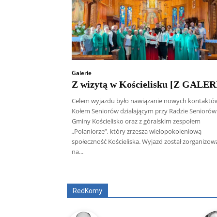
Galerie
Z wizytą w Kościelisku [Z GALER
Celem wyjazdu było nawiązanie nowych kontaktó
Kołem Seniorów działającym przy Radzie Seniorów
Gminy Kościelisko oraz z góralskim zespołem
„Polaniorze”, który zrzesza wielopokoleniową
społeczność Kościeliska. Wyjazd został zorganizo
na...
Wszyscy
Aleksander Borowik
Antoni
RedKomy