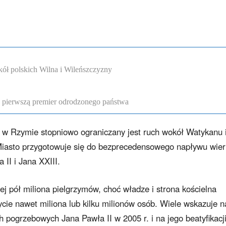
ół polskich Wilna i Wileńszczyzny
a pierwszą premier odrodzonego państwa
 w Rzymie stopniowo ograniczany jest ruch wokół Watykanu 
 Miasto przygotowuje się do bezprecedensowego napływu wie
 II i Jana XXIII.
iej pół miliona pielgrzymów, choć władze i strona kościelna
cie nawet miliona lub kilku milionów osób. Wiele wskazuje na
ch pogrzebowych Jana Pawła II w 2005 r. i na jego beatyfikacj