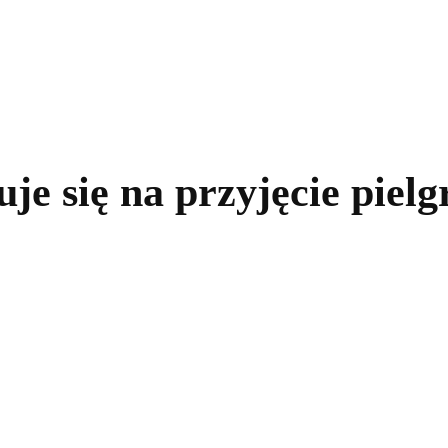
kolnictwo
Samorządy
Kultura
Historia
Komentarze
e się na przyjęcie piel