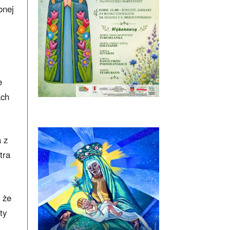
onej
e
ach
 z
tra
 że
ty