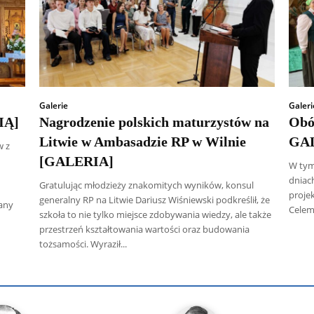
Galerie
Galeri
IĄ]
Nagrodzenie polskich maturzystów na
Obó
Litwie w Ambasadzie RP w Wilnie
GA
w z
[GALERIA]
W tym
dniac
Gratulując młodzieży znakomitych wyników, konsul
projek
generalny RP na Litwie Dariusz Wiśniewski podkreślił, że
wany
Celem
szkoła to nie tylko miejsce zdobywania wiedzy, ale także
przestrzeń kształtowania wartości oraz budowania
tożsamości. Wyraził...
 Radczenko
Artur Płokszto
Grzegorz Górny
ks. Jarosław Wąsow