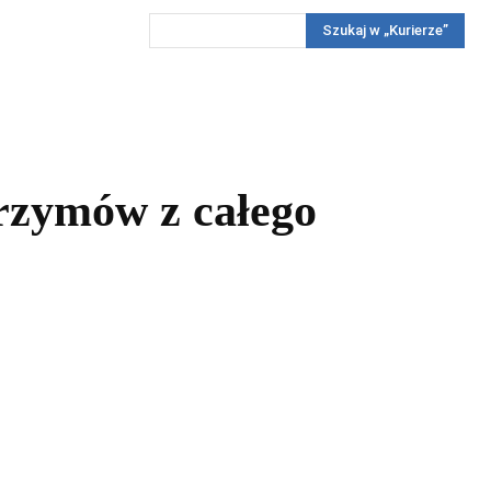
Szukaj w „Kurierze”
Wywiady
Reportaż
Konkursy
Więcej
REKLAMA
PRENUMERATA
KONKURSY
KONTAKTY
grzymów z całego