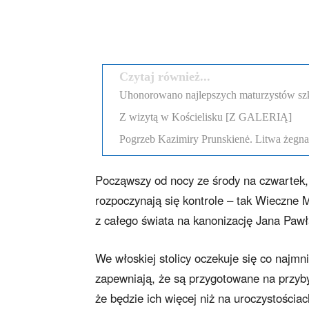
Podziel się
Czytaj również...
Uhonorowano najlepszych maturzystów szk
Z wizytą w Kościelisku [Z GALERIĄ]
Pogrzeb Kazimiry Prunskienė. Litwa żegn
Począwszy od nocy ze środy na czwartek,
rozpoczynają się kontrole – tak Wieczne
z całego świata na kanonizację Jana Pawła
We włoskiej stolicy oczekuje się co najmn
zapewniają, że są przygotowane na przyby
że będzie ich więcej niż na uroczystościa