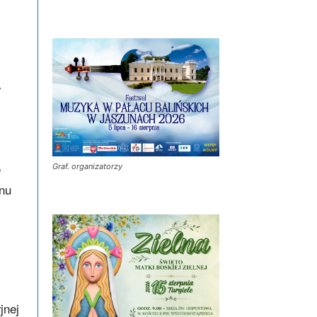
y
e
Graf. organizatorzy
anu
jnej