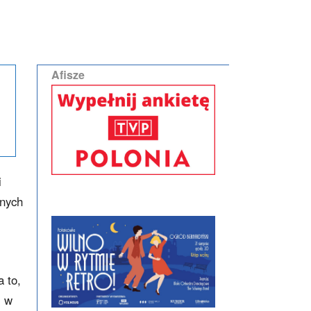
Afisze
i
rnych
 to,
i w