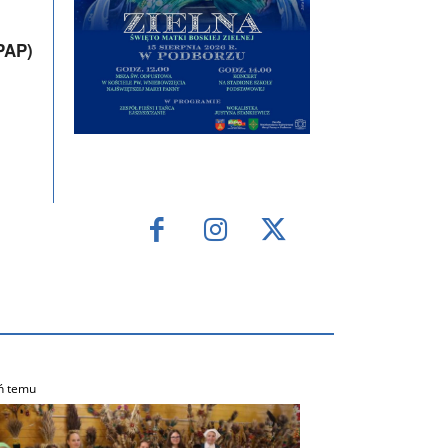
PAP)
ń temu