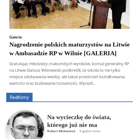
Galerie
Nagrodzenie polskich maturzystów na Litwie
w Ambasadzie RP w Wilnie [GALERIA]
Gratulując młodzieży znakomitych wyników, konsul generalny RP
na Litwie Dariusz Wiśniewski podkreślił, że szkoła to nie tylko
Wszyscy
Aleksander Borowik
Antoni Radczenko
miejsce zdobywania wiedzy, ale także przestrzeń kształtowania
Artur Płokszto
Grzegorz Górny
wartości oraz budowania tożsamości. Wyraził...
ks. Jarosław Wąsowicz SDB
Piotr Hlebowicz
Rajmund Klonowski
Robert Mickiewicz
Tomasz Snarski
RedKomy
Więcej
Na wycieczkę do świata,
którego już nie ma
Robert Mickiewicz
-
9 godzin temu