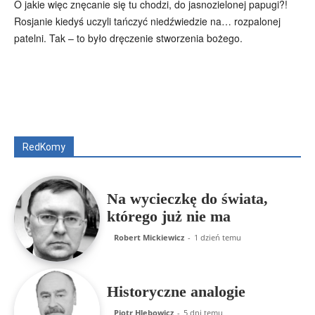
O jakie więc znęcanie się tu chodzi, do jasnozielonej papugi?!
Rosjanie kiedyś uczyli tańczyć niedźwiedzie na… rozpalonej
patelni. Tak – to było dręczenie stworzenia bożego.
Wszyscy
Aleksander Borowik
Antoni Radczenko
Artur Płokszto
Grzegorz Górny
ks. Jarosław Wąsowicz SDB
Piotr Hlebowicz
Rajmund Klonowski
Robert Mickiewicz
Tomasz Snarski
RedKomy
Więcej
Na wycieczkę do świata,
którego już nie ma
Robert Mickiewicz
-
1 dzień temu
Historyczne analogie
Piotr Hlebowicz
-
5 dni temu