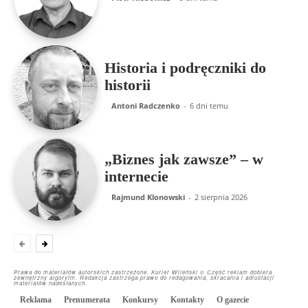
Historia i podręczniki do
historii
Antoni Radczenko
-
6 dni temu
„Biznes jak zawsze” – w
internecie
Rajmund Klonowski
-
2 sierpnia 2026
Prawa do materiałów autorskich zastrzeżone. Kurier Wileński © Część reklam dobiera
zewnętrzny algorytm. Redakcja zastrzega prawo do redagowania, skracania i adiustacji
materiałów nadesłanych.
Reklama
Prenumerata
Konkursy
Kontakty
O gazecie