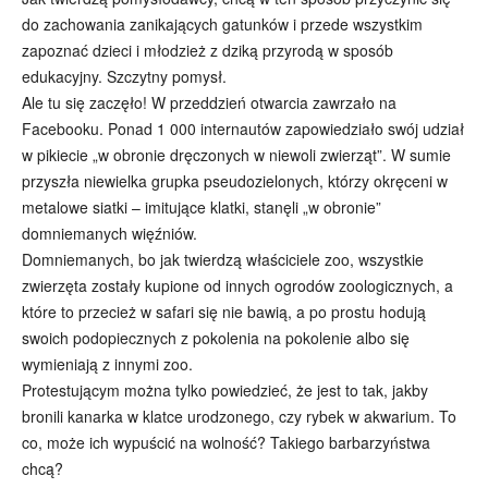
do zachowania zanikających gatunków i przede wszystkim
zapoznać dzieci i młodzież z dziką przyrodą w sposób
edukacyjny. Szczytny pomysł.
Ale tu się zaczęło! W przeddzień otwarcia zawrzało na
Facebooku. Ponad 1 000 internautów zapowiedziało swój udział
w pikiecie „w obronie dręczonych w niewoli zwierząt”. W sumie
przyszła niewielka grupka pseudozielonych, którzy okręceni w
metalowe siatki – imitujące klatki, stanęli „w obronie”
domniemanych więźniów.
Domniemanych, bo jak twierdzą właściciele zoo, wszystkie
zwierzęta zostały kupione od innych ogrodów zoologicznych, a
które to przecież w safari się nie bawią, a po prostu hodują
swoich podopiecznych z pokolenia na pokolenie albo się
wymieniają z innymi zoo.
Protestującym można tylko powiedzieć, że jest to tak, jakby
bronili kanarka w klatce urodzonego, czy rybek w akwarium. To
co, może ich wypuścić na wolność? Takiego barbarzyństwa
chcą?