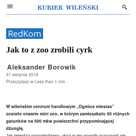
RedKom
Jak to z zoo zrobili cyrk
Aleksander Borowik
31 sierpnia 2018
Przeczytasz w
Less than 1
min
W wileńskim centrum handlowym „Ogmios miestas”
zostało otwarte mini zoo, w którym zamieszkało 50 różnych
gatunków na 500 mkw powierzchni przypominającej
dżunglę.
Jak twierdzą pomysłodawcy, chcą w ten sposób przyczynić się