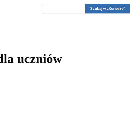
Szukaj w „Kurierze”
Wywiady
Reportaż
Konkursy
Więcej
REKLAMA
PRENUMERATA
KONKURSY
KONTAKTY
dla uczniów