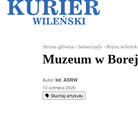
Galerie
Sz
Strona główna
Samorządy
Rejon wileńsk
Muzeum w Borejk
Autor:
Inf. ASRW
13 czerwca 2020
🗣️ Słuchaj artykułu
Podziel się