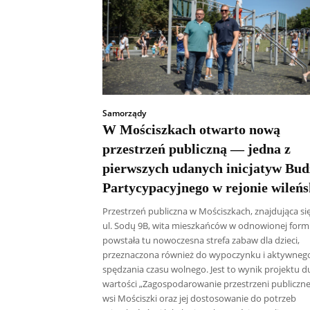
Samorządy
W Mościszkach otwarto nową
przestrzeń publiczną — jedna z
pierwszych udanych inicjatyw Bud
Partycypacyjnego w rejonie wileń
Przestrzeń publiczna w Mościszkach, znajdująca si
ul. Sodų 9B, wita mieszkańców w odnowionej form
powstała tu nowoczesna strefa zabaw dla dzieci,
przeznaczona również do wypoczynku i aktywneg
spędzania czasu wolnego. Jest to wynik projektu d
wartości „Zagospodarowanie przestrzeni publiczne
wsi Mościszki oraz jej dostosowanie do potrzeb