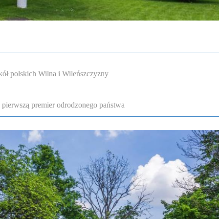
ół polskich Wilna i Wileńszczyzny
a pierwszą premier odrodzonego państwa