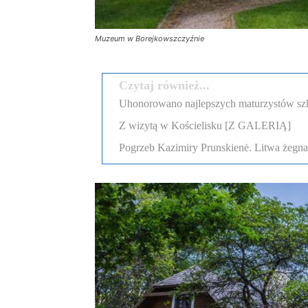
Muzeum w Borejkowszczyźnie
Czytaj również...
Uhonorowano najlepszych maturzystów szk
Z wizytą w Kościelisku [Z GALERIĄ]
Pogrzeb Kazimiry Prunskienė. Litwa żegn