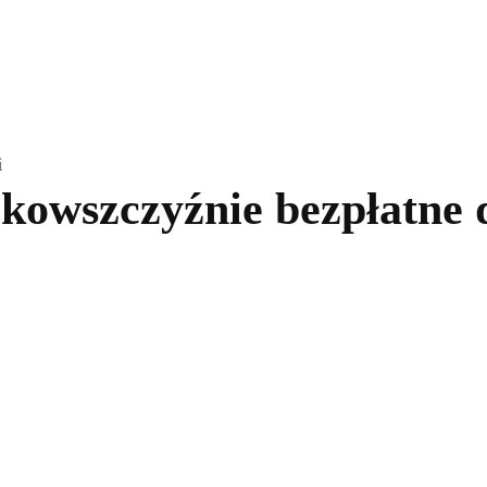
kolnictwo
Samorządy
Kultura
Historia
Komentarze
i
owszczyźnie bezpłatne 