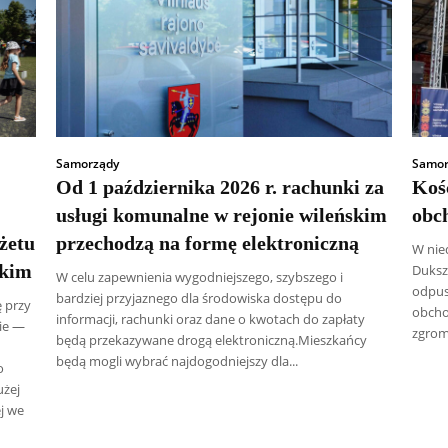
Samorządy
Samor
Od 1 października 2026 r. rachunki za
Koś
usługi komunalne w rejonie wileńskim
obch
żetu
przechodzą na formę elektroniczną
W nied
skim
Dukszt
W celu zapewnienia wygodniejszego, szybszego i
odpus
bardziej przyjaznego dla środowiska dostępu do
ę przy
obchod
informacji, rachunki oraz dane o kwotach do zapłaty
ie —
zgroma
będą przekazywane drogą elektroniczną.Mieszkańcy
będą mogli wybrać najdogodniejszy dla...
o
użej
j we