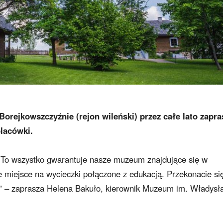
rejkowszczyźnie (rejon wileński) przez całe lato zapra
lacówki.
 To wszystko gwarantuje nasze muzeum znajdujące się w
ne miejsce na wycieczki połączone z edukacją. Przekonacie si
ią” – zaprasza Helena Bakuło, kierownik Muzeum im. Władys