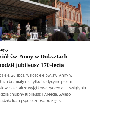
ządy
ciół św. Anny w Duksztach
odził jubileusz 170-lecia
zielę, 26 lipca, w kościele pw. św. Anny w
ach brzmiały nie tylko tradycyjne pieśni
towe, ale także wyjątkowe życzenia — świątynia
ziła chlubny jubileusz 170-lecia. Święto
dziło liczną społeczność oraz gości.