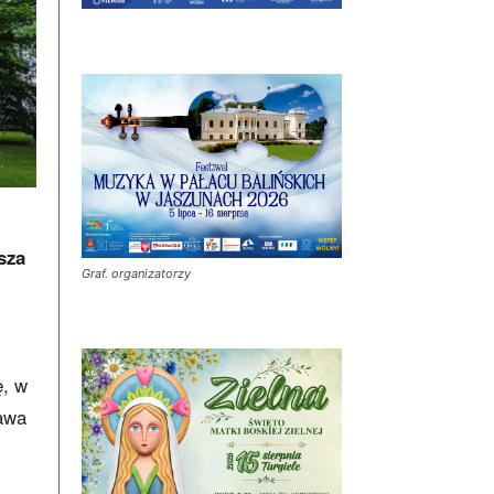
sza
Graf. organizatorzy
ę, w
ława