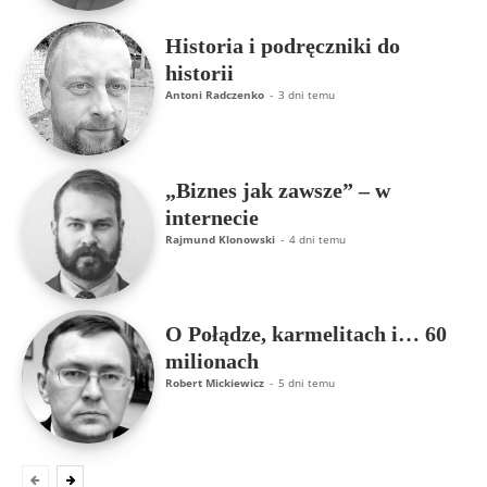
Historia i podręczniki do
historii
Antoni Radczenko
-
3 dni temu
„Biznes jak zawsze” – w
internecie
Rajmund Klonowski
-
4 dni temu
O Połądze, karmelitach i… 60
milionach
Robert Mickiewicz
-
5 dni temu