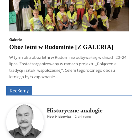
Galerie
Obóz letni w Rudominie [Z GALERIĄ]
W tym roku obóz letni w Rudominie odbywał się w dniach 20–24
lipca. Został zorganizowany w ramach projektu „Połączenie
Wszyscy
Aleksander Borowik
Antoni Radczenko
tradycji i sztuki współczesnej”. Celem tegorocznego obozu
Artur Płokszto
Grzegorz Górny
letniego było zapoznanie...
ks. Jarosław Wąsowicz SDB
Piotr Hlebowicz
Rajmund Klonowski
Robert Mickiewicz
Tomasz Snarski
RedKomy
Więcej
Historyczne analogie
Piotr Hlebowicz
-
2 dni temu