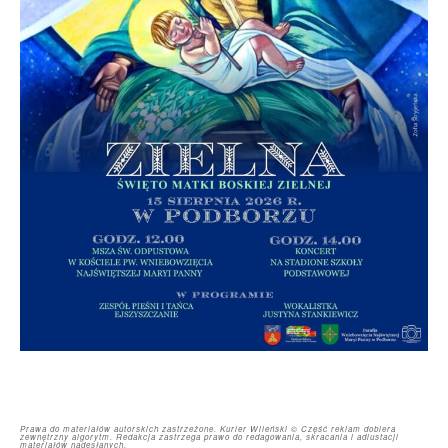
Prawa do materiałów autorskich zastrzeżone. Kurier Wileński © Część reklam dobiera
zewnętrzny algorytm. Redakcja zastrzega prawo do redagowania, skracania i adiustacji
materiałów nadesłanych.