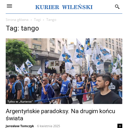
Strona główna
Tagi
Tango
Tag: tango
Tylko w „Kurierze”
Argentyńskie paradoksy. Na drugim końcu
świata
Jarosław Tomczyk
-
6 kwietnia 2025
0