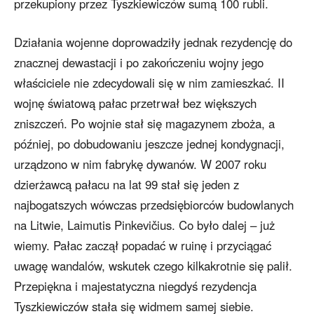
przekupiony przez Tyszkiewiczów sumą 100 rubli.
Działania wojenne doprowadziły jednak rezydencję do
znacznej dewastacji i po zakończeniu wojny jego
właściciele nie zdecydowali się w nim zamieszkać. II
wojnę światową pałac przetrwał bez większych
zniszczeń. Po wojnie stał się magazynem zboża, a
później, po dobudowaniu jeszcze jednej kondygnacji,
urządzono w nim fabrykę dywanów. W 2007 roku
dzierżawcą pałacu na lat 99 stał się jeden z
najbogatszych wówczas przedsiębiorców budowlanych
na Litwie, Laimutis Pinkevičius. Co było dalej – już
wiemy. Pałac zaczął popadać w ruinę i przyciągać
uwagę wandalów, wskutek czego kilkakrotnie się palił.
Przepiękna i majestatyczna niegdyś rezydencja
Tyszkiewiczów stała się widmem samej siebie.