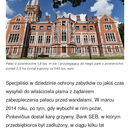
Pałac o powierzchni 1,9 tys. m kw. i przylegający do niego park o powierzchni
ponad 2,5 ha został kupiony za 540 tys. euro
Specjaliści w dziedzinie ochrony zabytków co jakiś czas
wysyłali do właściciela pisma z żądaniem
zabezpieczenia pałacu przed wandalami. W marcu
2014 roku, po tym, gdy wybuchł w nim pożar,
Pinkevičius dostał karę grzywny. Bank SEB, w którym
przedsiębiorca był zadłużony, w ciągu kilku lat