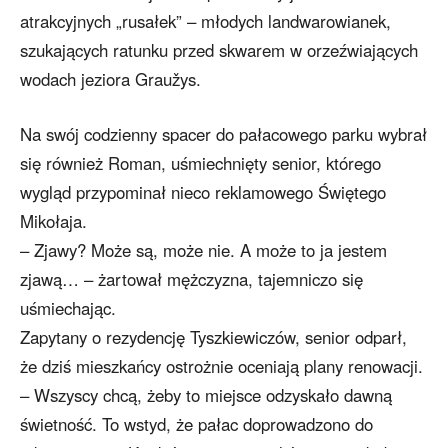
atrakcyjnych „rusałek” – młodych landwarowianek,
szukających ratunku przed skwarem w orzeźwiających
wodach jeziora Graužys.
Na swój codzienny spacer do pałacowego parku wybrał
się również Roman, uśmiechnięty senior, którego
wygląd przypominał nieco reklamowego Świętego
Mikołaja.
– Zjawy? Może są, może nie. A może to ja jestem
zjawą… – żartował mężczyzna, tajemniczo się
uśmiechając.
Zapytany o rezydencję Tyszkiewiczów, senior odparł,
że dziś mieszkańcy ostrożnie oceniają plany renowacji.
– Wszyscy chcą, żeby to miejsce odzyskało dawną
świetność. To wstyd, że pałac doprowadzono do