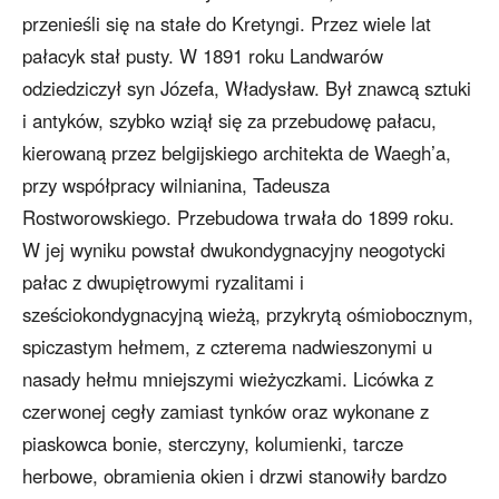
przenieśli się na stałe do Kretyngi. Przez wiele lat
pałacyk stał pusty. W 1891 roku Landwarów
odziedziczył syn Józefa, Władysław. Był znawcą sztuki
i antyków, szybko wziął się za przebudowę pałacu,
kierowaną przez belgijskiego architekta de Waegh’a,
przy współpracy wilnianina, Tadeusza
Rostworowskiego. Przebudowa trwała do 1899 roku.
W jej wyniku powstał dwukondygnacyjny neogotycki
pałac z dwupiętrowymi ryzalitami i
sześciokondygnacyjną wieżą, przykrytą ośmiobocznym,
spiczastym hełmem, z czterema nadwieszonymi u
nasady hełmu mniejszymi wieżyczkami. Licówka z
czerwonej cegły zamiast tynków oraz wykonane z
piaskowca bonie, sterczyny, kolumienki, tarcze
herbowe, obramienia okien i drzwi stanowiły bardzo