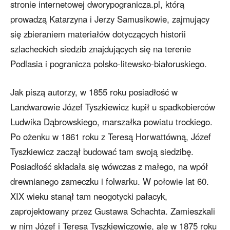
stronie internetowej dworypogranicza.pl, którą
prowadzą Katarzyna i Jerzy Samusikowie, zajmujący
się zbieraniem materiałów dotyczących historii
szlacheckich siedzib znajdujących się na terenie
Podlasia i pogranicza polsko-litewsko-białoruskiego.
Jak piszą autorzy, w 1855 roku posiadłość w
Landwarowie Józef Tyszkiewicz kupił u spadkobierców
Ludwika Dąbrowskiego, marszałka powiatu trockiego.
Po ożenku w 1861 roku z Teresą Horwattówną, Józef
Tyszkiewicz zaczął budować tam swoją siedzibę.
Posiadłość składała się wówczas z małego, na wpół
drewnianego zameczku i folwarku. W połowie lat 60.
XIX wieku stanął tam neogotycki pałacyk,
zaprojektowany przez Gustawa Schachta. Zamieszkali
w nim Józef i Teresa Tyszkiewiczowie, ale w 1875 roku