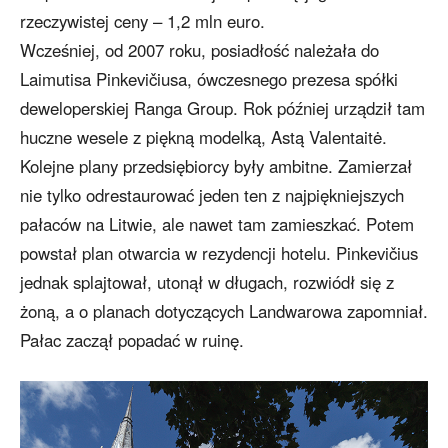
rzeczywistej ceny – 1,2 mln euro.
Wcześniej, od 2007 roku, posiadłość należała do
Laimutisa Pinkevičiusa, ówczesnego prezesa spółki
deweloperskiej Ranga Group. Rok później urządził tam
huczne wesele z piękną modelką, Astą Valentaitė.
Kolejne plany przedsiębiorcy były ambitne. Zamierzał
nie tylko odrestaurować jeden ten z najpiękniejszych
pałaców na Litwie, ale nawet tam zamieszkać. Potem
powstał plan otwarcia w rezydencji hotelu. Pinkevičius
jednak splajtował, utonął w długach, rozwiódł się z
żoną, a o planach dotyczących Landwarowa zapomniał.
Pałac zaczął popadać w ruinę.