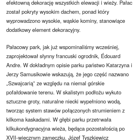
efektowną dekorację wszystkich elewacji i wieży. Pałac
został pokryty wysokim dachem, ponad który
wyprowadzono wysokie, wąskie kominy, stanowiące
dodatkowy element dekoracyjny.
Pałacowy park, jak już wspominaliśmy wcześniej,
zaprojektował słynny francuski ogrodnik, Édouard
Andre. W dokładnym opisie parku państwo Katarzyna i
Jerzy Samusikowie wskazują, że jego część nazwano
„Szwajcarią” ze względu na niemal górskie
pofałdowanie terenu. W skalistym podłożu wykuto
sztuczne groty, naturalne niecki wypełniono wodą,
tworząc system stawów połączonych strumieniem z
kilkoma kaskadami. W głębi parku przetrwała
kilkukondygnacyjna wieża, będąca pozostałością po
XVII-wiecznym zameczku. Józef Tyszkiewicz