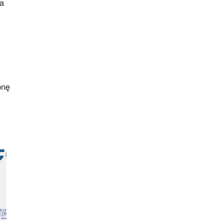
ia
onę