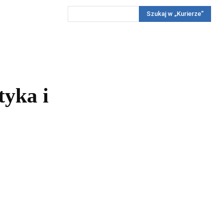
Szukaj w „Kurierze”
Wywiady
Reportaż
Konkursy
Więcej
REKLAMA
PRENUMERATA
KONKURSY
KONTAKTY
tyka i