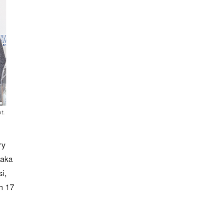
t.
ry
raka
i,
h 17