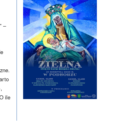
” –
de
czne.
arto
,
O ile