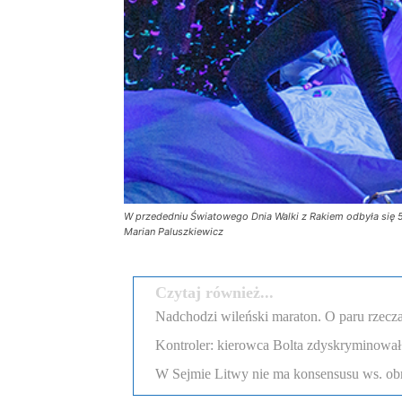
W przededniu Światowego Dnia Walki z Rakiem odbyła się 5
Marian Paluszkiewicz
Czytaj również...
Nadchodzi wileński maraton. O paru rzecza
Kontroler: kierowca Bolta zdyskryminował
W Sejmie Litwy nie ma konsensusu ws. obr