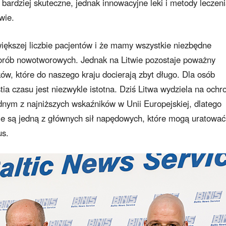
bardziej skuteczne, jednak innowacyjne leki i metody leczen
wie.
ększej liczbie pacjentów i że mamy wszystkie niezbędne
orób nowotworowych. Jednak na Litwie pozostaje poważny
ów, które do naszego kraju docierają zbyt długo. Dla osób
ia czasu jest niezwykle istotna. Dziś Litwa wydziela na ochr
ednym z najniższych wskaźników w Unii Europejskiej, dlatego
e są jedną z głównych sił napędowych, które mogą uratować
us.