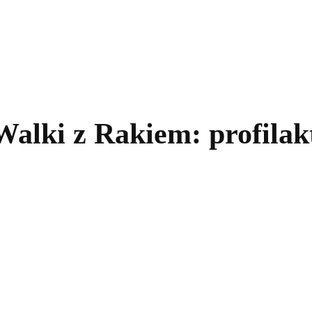
kolnictwo
Samorządy
Kultura
Historia
Komentarze
alki z Rakiem: profilak