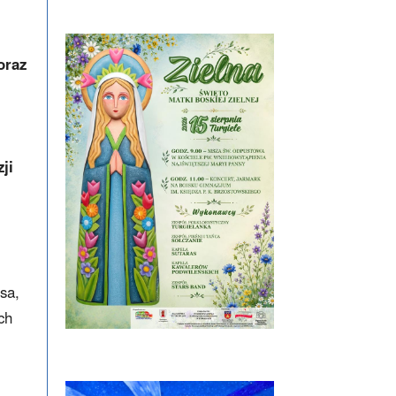
oraz
ji
sa,
ch