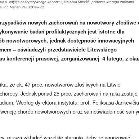
ię 5. edycja charytatywnego koncertu „Maleńka Miłość”, podczas którego zbierano
 Fot. Marian Paluszkiewicz
0 przypadków nowych zachorowań na nowotwory złośliwe 
onywanie badań profilaktycznych jest istotne dla
rób nowotworowych, jednak dostępność innowacyjnych
emem – oświadczyli przedstawiciele Litewskiego
 konferencji prasowej, zorganizowanej 4 lutego, z okaz
ka, że ok. 47 proc. nowotworów złośliwych na Litwie
choroby. Jednak ponad 25 proc. zachorowań na raka zostaje
um. Według dyrektora instytutu, prof. Feliksasa Jankevičiu
prewencję chorób nowotworowych oraz samoświadomość samy
cy, muszą wkładać wszelkie starania, żeby zdiagnozować