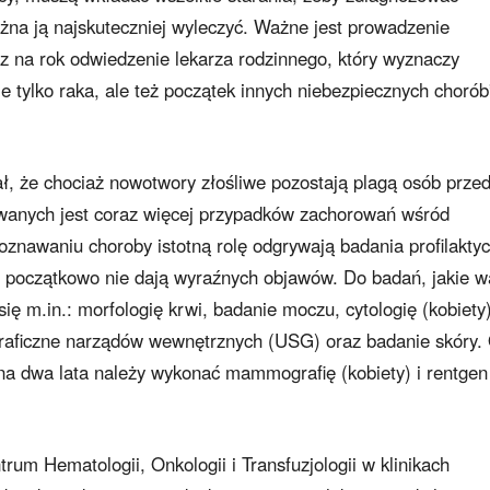
żna ją najskuteczniej wyleczyć. Ważne jest prowadzenie
az na rok odwiedzenie lekarza rodzinnego, który wyznaczy
 tylko raka, ale też początek innych niebezpiecznych chorób
ł, że chociaż nowotwory złośliwe pozostają plagą osób prze
wanych jest coraz więcej przypadków zachorowań wśród
znawaniu choroby istotną rolę odgrywają badania profilakty
e początkowo nie dają wyraźnych objawów. Do badań, jakie w
ię m.in.: morfologię krwi, badanie moczu, cytologię (kobiety)
graficzne narządów wewnętrznych (USG) oraz badanie skóry. 
 na dwa lata należy wykonać mammografię (kobiety) i rentgen
rum Hematologii, Onkologii i Transfuzjologii w klinikach