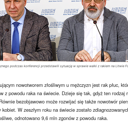
nego podczas konferencji przedstawili sytuację w sprawie walki z rakiem na Litwie Fo
pującym nowotworem złośliwym u mężczyzn jest rak płuc, któ
ów z powodu raka na świecie. Dzieje się tak, gdyż ten rodzaj 
 Równie bezobjawowo może rozwijać się także nowotwór piers
y kobiet. W zeszłym roku na świecie zostało zdiagnozowanyc
śliwe, odnotowano 9,6 mln zgonów z powodu raka.