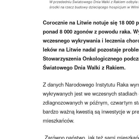
W przededniu Światowego Dnia Walki z Rakiem odbyła s
środki na rzecz budowy dziecięcego hospicjum w Wilnie
Corocznie na Litwie notuje się 18 00
ponad 8 000 zgonów z powodu raka. Wyk
wczesnego wykrywania i leczenia cho
leków na Litwie nadal pozostaje probl
Stowarzyszenia Onkologicznego podczas
Światowego Dnia Walki z Rakiem.
Z danych Narodowego Instytutu Raka wyni
wykrywanych jest we wczesnych stadiach 
zdiagnozowanych w późnym, czwartym stadi
bardzo ważną kwestią są inwestycje w 
mieszkańców.
„Zarówno państwo, jak też sami mieszkań