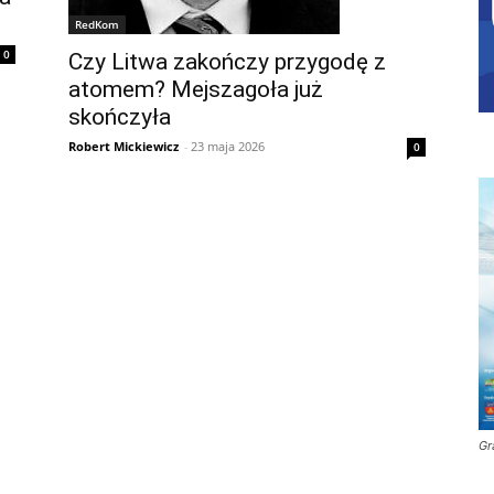
RedKom
0
Czy Litwa zakończy przygodę z
atomem? Mejszagoła już
skończyła
Robert Mickiewicz
-
23 maja 2026
0
Gr