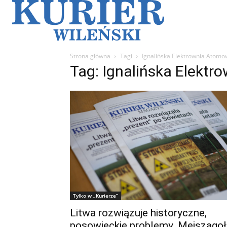
Galerie
Sz
Strona główna
Tagi
Ignalińska Elektrownia Atomo
Tag: Ignalińska Elekt
Tylko w „Kurierze”
Litwa rozwiązuje historyczne,
posowieckie problemy. Mejszagoł