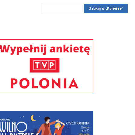
Szukaj w „Kurierze”
Wywiady
Reportaż
Konkursy
Więcej
REKLAMA
PRENUMERATA
KONKURSY
KONTAKTY