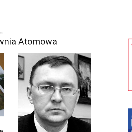
kolnictwo
Samorządy
Kultura
Historia
Komentarze
wa
rownia Atomowa
a