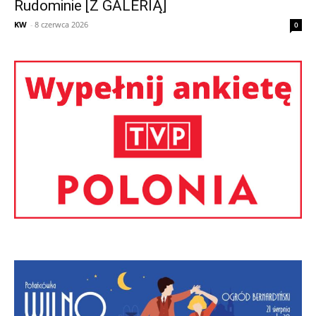
Rudominie [Z GALERIĄ]
KW
-
8 czerwca 2026
0