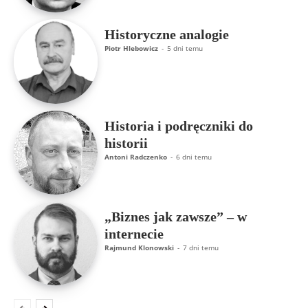
Historyczne analogie
Piotr Hlebowicz
-
5 dni temu
Historia i podręczniki do
historii
Antoni Radczenko
-
6 dni temu
„Biznes jak zawsze” – w
internecie
Rajmund Klonowski
-
7 dni temu