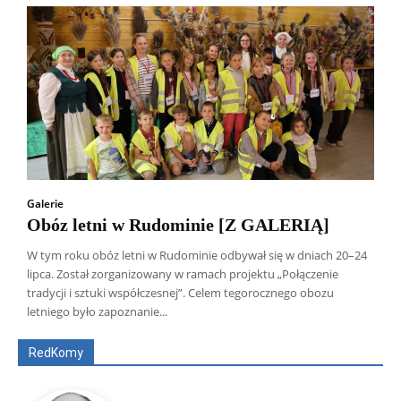
Galerie
Obóz letni w Rudominie [Z GALERIĄ]
W tym roku obóz letni w Rudominie odbywał się w dniach 20–24
lipca. Został zorganizowany w ramach projektu „Połączenie
Wszyscy
Aleksander Borowik
Antoni Radczenko
tradycji i sztuki współczesnej”. Celem tegorocznego obozu
Artur Płokszto
Grzegorz Górny
letniego było zapoznanie...
ks. Jarosław Wąsowicz SDB
Piotr Hlebowicz
Rajmund Klonowski
Robert Mickiewicz
Tomasz Snarski
RedKomy
Więcej