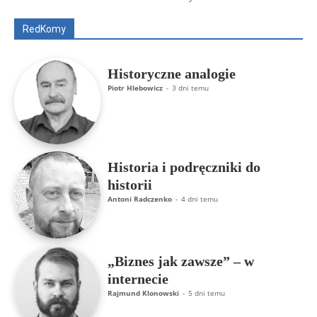
Rajmund Klonowski
Robert Mickiewicz
Tomasz Snarski
RedKomy
Więcej
Historyczne analogie
Piotr Hlebowicz
-
3 dni temu
Historia i podręczniki do
historii
Antoni Radczenko
-
4 dni temu
„Biznes jak zawsze” – w
internecie
Rajmund Klonowski
-
5 dni temu