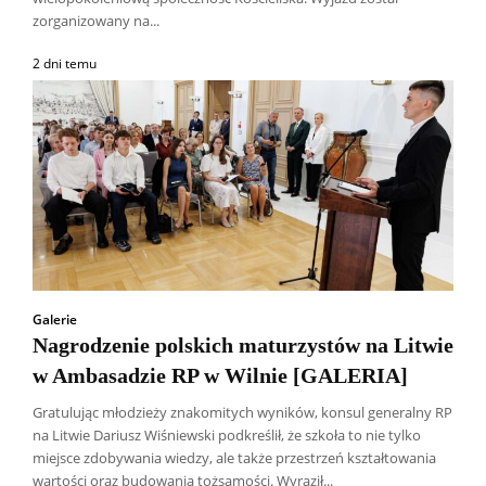
zorganizowany na...
2 dni temu
Galerie
Nagrodzenie polskich maturzystów na Litwie
w Ambasadzie RP w Wilnie [GALERIA]
Gratulując młodzieży znakomitych wyników, konsul generalny RP
na Litwie Dariusz Wiśniewski podkreślił, że szkoła to nie tylko
Wszyscy
Aleksander Borowik
Antoni Radczenko
miejsce zdobywania wiedzy, ale także przestrzeń kształtowania
Artur Płokszto
Grzegorz Górny
wartości oraz budowania tożsamości. Wyraził...
ks. Jarosław Wąsowicz SDB
Piotr Hlebowicz