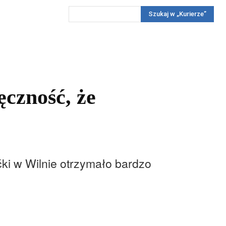
Szukaj w „Kurierze”
Wywiady
Reportaż
Konkursy
Więcej
REKLAMA
PRENUMERATA
KONKURSY
KONTAKTY
czność, że
i w Wilnie otrzymało bardzo