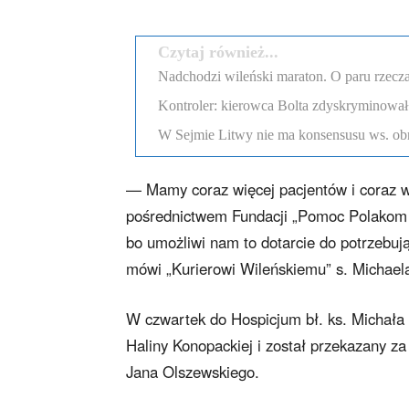
Czytaj również...
Nadchodzi wileński maraton. O paru rzecza
Kontroler: kierowca Bolta zdyskryminował
W Sejmie Litwy nie ma konsensusu ws. obr
— Mamy coraz więcej pacjentów i coraz wi
pośrednictwem Fundacji „Pomoc Polakom 
bo umożliwi nam to dotarcie do potrzebuj
mówi „Kurierowi Wileńskiemu” s. Michaela
W czwartek do Hospicjum bł. ks. Michała 
Haliny Konopackiej i został przekazany 
Jana Olszewskiego.