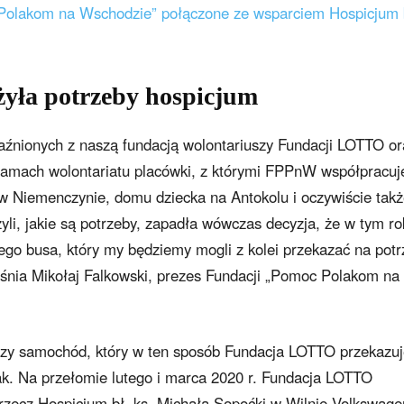
 Polakom na Wschodzie” połączone ze wsparciem Hospicjum 
ła potrzeby hospicjum
źnionych z naszą fundacją wolontariuszy Fundacji LOTTO or
 ramach wolontariatu placówki, z którymi FPPnW współpracuj
 w Niemenczynie, domu dziecka na Antokolu i oczywiście tak
li, jakie są potrzeby, zapadła wówczas decyzja, że w tym ro
o busa, który my będziemy mogli z kolei przekazać na potr
nia Mikołaj Falkowski, prezes Fundacji „Pomoc Polakom na
wszy samochód, który w ten sposób Fundacja LOTTO przekazu
ak. Na przełomie lutego i marca 2020 r. Fundacja LOTTO
zecz Hospicjum bł. ks. Michała Sopoćki w Wilnie Volkswag