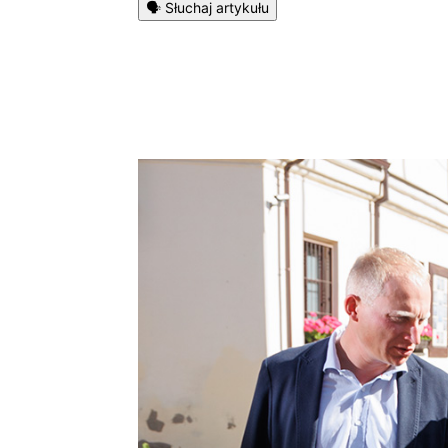
🗣️ Słuchaj artykułu
Podziel się