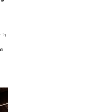
afią
mi