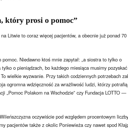
m, który prosi o pomoc”
na Litwie to coraz więcej pacjentów, a obecnie już ponad 70
o pomoc. Niedawno ktoś mnie zapytał: „a siostra to tylko o
a tylko o pieniądzach, bo każdego miesiąca musimy pozyskać
. To wielkie wyzwanie. Przy takich codziennych potrzebach z
ja ogromna wdzięczność za wrażliwość ludzi, którzy potrafią
ndacji „Pomoc Polakom na Wschodzie” czy Fundacja LOTTO —
 Wileńszczyzna oczywiście pod względem procentowym liczb
y pacjentów także z okolic Poniewieża czy nawet spod Kłaj