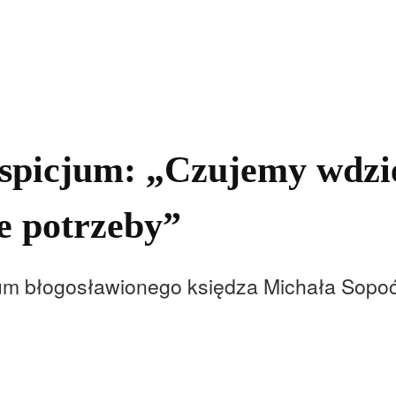
kolnictwo
Samorządy
Kultura
Historia
Komentarze
spicjum: „Czujemy wdzię
e potrzeby”
um błogosławionego księdza Michała Sopoćk