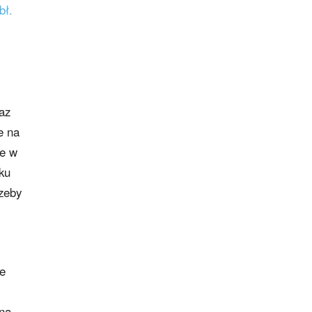
bł.
az
e na
że w
ku
zeby
je
ena