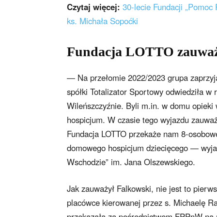
Czytaj więcej:
30-lecie Fundacji „Pomoc
ks. Michała Sopoćki
Fundacja LOTTO zauważy
— Na przełomie 2022/2023 grupa zaprzyja
spółki Totalizator Sportowy odwiedziła w
Wileńszczyźnie. Byli m.in. w domu opieki
hospicjum. W czasie tego wyjazdu zauważy
Fundacja LOTTO przekaże nam 8-osoboweg
domowego hospicjum dziecięcego — wyjaś
Wschodzie” im. Jana Olszewskiego.
Jak zauważył Falkowski, nie jest to pier
placówce kierowanej przez s. Michaelę R
przekazała za pośrednictwem FPPnW na r