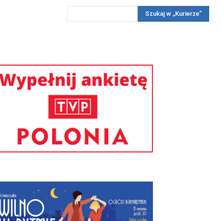
Szukaj w „Kurierze”
Wywiady
Reportaż
Konkursy
Więcej
REKLAMA
PRENUMERATA
KONKURSY
KONTAKTY