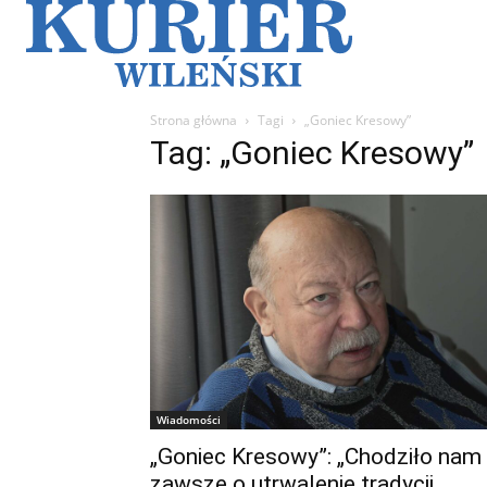
Galerie
Sz
Strona główna
Tagi
„Goniec Kresowy”
Tag: „Goniec Kresowy”
Wiadomości
„Goniec Kresowy”: „Chodziło nam
zawsze o utrwalenie tradycji